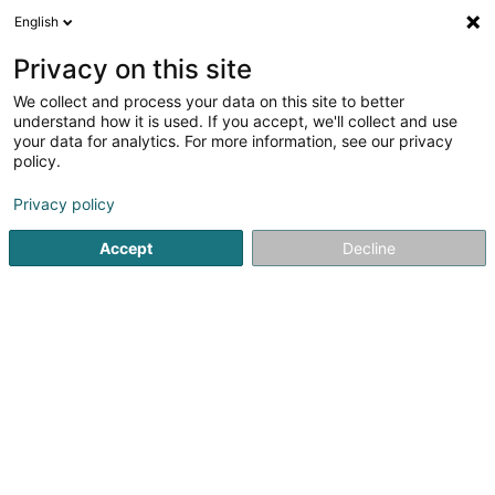
English
DE
Privacy on this site
We collect and process your data on this site to better
Verfeinere deine Suche
understand how it is used. If you accept, we'll collect and use
your data for analytics. For more information, see our privacy
Autour de moi
Heute geöffnet
(0)
policy.
2
Elektrizität - Elektrobauteile in Frisange
Ergebnis(se) für
Privacy policy
en 44ms
Accept
Decline
Startseite
Elektrizität - Bedarf und Zubehör
Elektrizität - Ele
A. Muller & Fils
25 Rue Evy Friedrich
L-1552
Luxembourg (Lëtzebuerg)