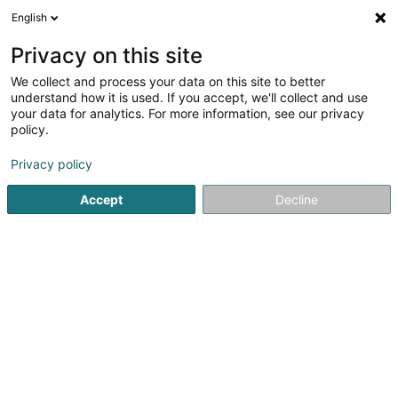
English
DE
Privacy on this site
We collect and process your data on this site to better
Carl Mettler Sàrl
understand how it is used. If you accept, we'll collect and use
your data for analytics. For more information, see our privacy
Elektrizität - Bedarf und Zubehör
policy.
15 Rue de l'Industrie
L-8399
Windhof (Wandhaff)
Privacy policy
Accept
Decline
Fax anzeigen
Kontakt
Unsere
Sehen Sie die Nummer
E-Mail
Anreise
Website
Startseite
Elektrizität - Bedarf und Zubehör
Carl Mettler Sàr