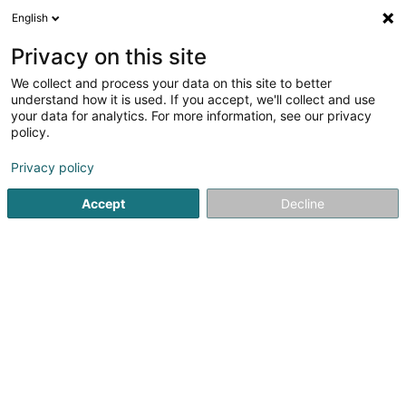
English
Privacy on this site
We collect and process your data on this site to better
Verfeinere deine Suche
understand how it is used. If you accept, we'll collect and use
your data for analytics. For more information, see our privacy
Autour de moi
Heute geöffnet
(0)
policy.
3
Audits und Beratung in Findel
Ergebnis(se) für
en 40ms
Privacy policy
Startseite
Audits und Beratung
Findel
Accept
Decline
1
OCI Consulting Sàrl
681 Rue de Neudorf
L-2220
Findel (Findel)
Audits und Beratung