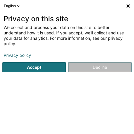
English
Privacy on this site
We collect and process your data on this site to better
Verfeinere deine Suche
understand how it is used. If you accept, we'll collect and use
your data for analytics. For more information, see our privacy
Autour de moi
Luxembourg
Bestbewertet
(12)
(18)
policy.
42
Lohnbuchhaltung
Ergebnis(se) für
en 51ms
Privacy policy
Startseite
Rechts- und Steuerberatung
Lohnbuchhaltung
Accept
Decline
1
Abisko Sàrl
14 Rue Prince Henri
L-4929
Hautcharage (Uewerkäerjeng)
Ihr Buchhaltungspartner in HautcharageDas im Jahr 2013
gegründete Buchhaltungsbüro Abisko Sàrl unterstützt
Unternehmen, Selbstständige und Gesellschaften bei der
Verwaltung ihrer Buchhaltung sowie ihrer administrativen
Verpflichtungen.Unser Büro...