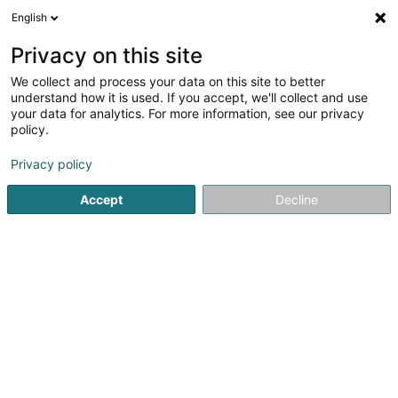
English
DE
Privacy on this site
We collect and process your data on this site to better
Verfeinere deine Suche
understand how it is used. If you accept, we'll collect and use
your data for analytics. For more information, see our privacy
Autour de moi
WLAN-Hotspot
Heute geöffnet
(1)
(1)
policy.
28
Audits und Beratung in Bertrange
Ergebnis(se) für
en
Privacy policy
49ms
Accept
Decline
Startseite
Audits und Beratung
Bertrange
1
Van Cauter & Co
4D Rue Pletzer
L-8080
Bertrange (Bartreng)
Van Cauter & Co est un cabinet comptable basé à
Strassen, dont l’activité réunit diverses prestations,
notamment la Domiciliation de Sociétés, l’aide à la
Constitution de Sociétés, les prestations comptables,