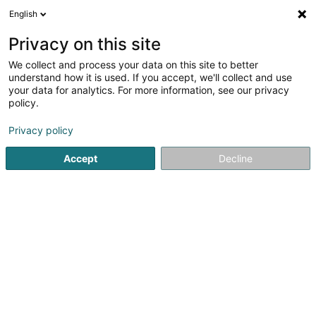
English
DE
Privacy on this site
We collect and process your data on this site to better
Verfeinere deine Suche
understand how it is used. If you accept, we'll collect and use
your data for analytics. For more information, see our privacy
Autour de moi
Heute geöffnet
(0)
policy.
1
Ergebnis(se) für
Privacy policy
Verhaltenstherapie für Tiere in Esch-sur-Alzette
en 48ms
Accept
Decline
Startseite
Haustiere
Verhaltenstherapie für Tiere
Esch-s
Pet's Heaven Sàrl
56 Grand-Rue
L-8510
Redange-sur-Attert (Réiden (Atert))