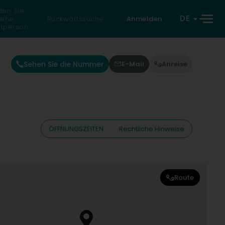
den Sie
DE
eine
Rückwärtssuche
Anmelden
atperson
Sehen Sie die Nummer
E-Mail
Anreise
ÖFFNUNGSZEITEN
Rechtliche Hinweise
Route