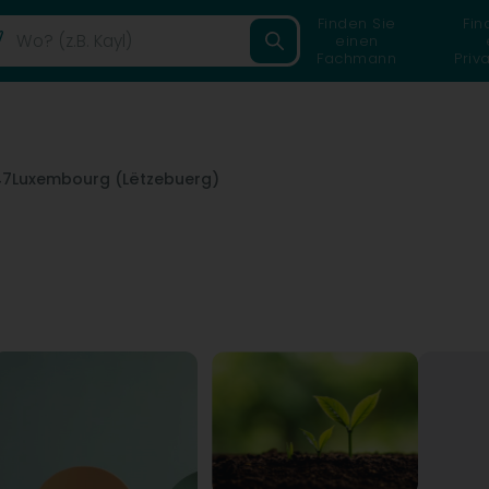
Finden Sie
Fin
einen
Fachmann
Priv
47
Luxembourg (Lëtzebuerg)