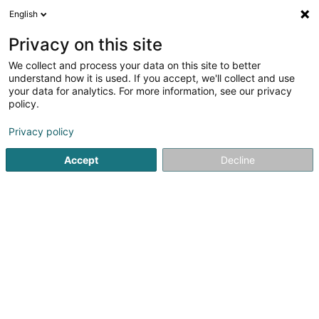
English
DE
Privacy on this site
We collect and process your data on this site to better
Verfeinere deine Suche
understand how it is used. If you accept, we'll collect and use
your data for analytics. For more information, see our privacy
Autour de moi
Heute geöffnet
(0)
policy.
1
Fleisch Grosshandel in Esch-sur-Alzette
Ergebnis(se) für
Privacy policy
en 42ms
Accept
Decline
Startseite
Lebensmittelgroßhändler
Fleisch Grosshandel
1
Soludés
36-38 Rue Zenon Bernard
L-4031
Esch-sur-Alzette (Esch-Uelzecht)
Lebensmittelgroßhändler