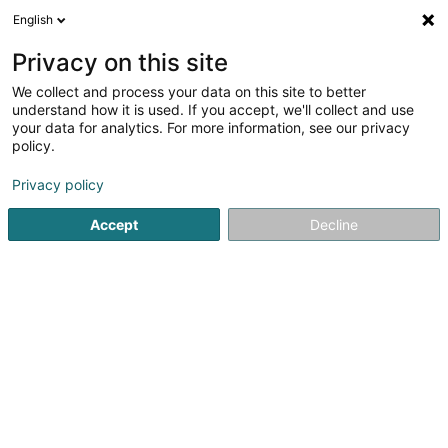
English
DE
Privacy on this site
We collect and process your data on this site to better
Verfeinere deine Suche
understand how it is used. If you accept, we'll collect and use
your data for analytics. For more information, see our privacy
Autour de moi
Bestbewertet
Internetzugang
(4)
(6)
policy.
53
Architekten in Esch-sur-Alzette
Ergebnis(se) für
en
Privacy policy
64ms
Accept
Decline
Startseite
Architekten
Esch-sur-Alzette
1
WW+ architektur +
management Sàrl
OAI
53 Rue de l'Usine
L-4340
Esch-sur-Alzette (Esch-Uelzecht)
Wir sind ein international tätiges Unternehmen, gegründet
2003, mit Sitz in Esch-sur-Alzette (L) und seit Januar 2023
mit einem weiteren Bürostandort in Wasserbillig (L).
Derzeit arbeiten ca. 70 Mitarbeiter:innen in verschiedenen