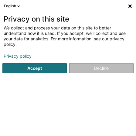
English
DE
Privacy on this site
We collect and process your data on this site to better
Verfeinere deine Suche
understand how it is used. If you accept, we'll collect and use
your data for analytics. For more information, see our privacy
Autour de moi
Heute geöffnet
(0)
policy.
1
Fleisch Grosshandel in Bertrange
Ergebnis(se) für
en
Privacy policy
45ms
Accept
Decline
Startseite
Lebensmittelgroßhändler
Fleisch Grosshandel
1
Atelier Charlier Luxembourg
15-17 Route de Longwy
L-8080
Bertrange (Bartreng)
Lebensmittelgroßhändler