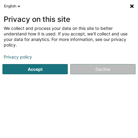
English
DE
Privacy on this site
We collect and process your data on this site to better
Verfeinere deine Suche
understand how it is used. If you accept, we'll collect and use
your data for analytics. For more information, see our privacy
Autour de moi
Bestbewertet
Dienstleistungen zu
(4)
policy.
9
Ergebnis(se) für
Privacy policy
Anstricharbeiten - Unternehmen in Esch-sur-Alzette
en
55ms
Accept
Decline
Startseite
Farben
Anstricharbeiten - Unternehmen
Esch-
RC Peinture
33 Rue de Luxembourg
L-5402
Assel (Aassel)