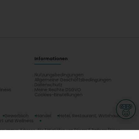
Informationen
Nutzungsbedingungen
Allgemeine Geschäftsbedingungen
Datenschutz
iness
Meine Rechte DSGVO
t
Cookies-Einstellungen
Gewerblich
Handel
Hotel, Restaurant, Wirtshaus
rt und Wellness
fonnummer, Adresse. Alle Tätigkeiten von Décors & Partners (Siège
ge
L-3670 Kayl