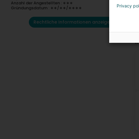
Anzahl der Angestellten : ∗∗∗
Privacy po
Gründungsdatum : ∗∗/∗∗/∗∗∗∗
Rechtliche Informationen anzeigen
K