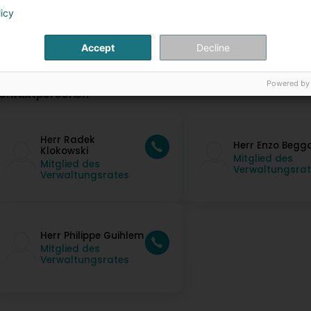
licy
Accept
Decline
Powered by
ontaktpersonen
Herr Radek
Herr Enzo Begg
Klokowski
Mitglied des
Mitglied des
Verwaltungsrat
Verwaltungsrates
Herr Philippe Guihlem
Mitglied des
Verwaltungsrates