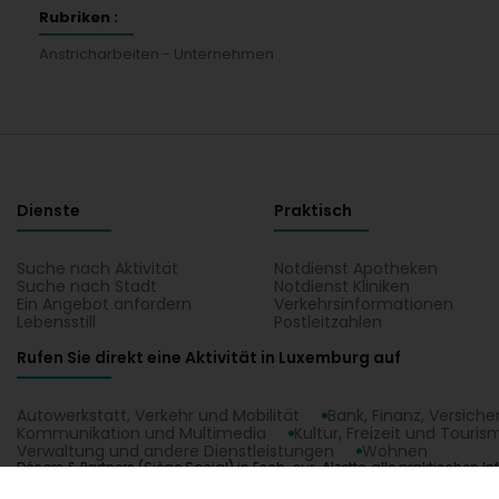
Rubriken :
Anstricharbeiten - Unternehmen
Dienste
Praktisch
Suche nach Aktivität
Notdienst Apotheken
Suche nach Stadt
Notdienst Kliniken
Ein Angebot anfordern
Verkehrsinformationen
Lebensstill
Postleitzahlen
Rufen Sie direkt eine Aktivität in Luxemburg auf
Autowerkstatt, Verkehr und Mobilität
Bank, Finanz, Versich
Kommunikation und Multimedia
Kultur, Freizeit und Touris
Verwaltung und andere Dienstleistungen
Wohnen
Décors & Partners (Siège Social) in Esch-sur-Alzette, alle praktischen 
Social): Anstricharbeiten - Unternehmen, Farben. Finden Sie Ihren Konta
1.0.2606.0809
C