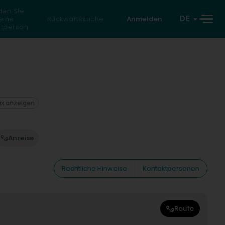
den Sie
DE
eine
Rückwärtssuche
Anmelden
atperson
ax anzeigen
Anreise
Rechtliche Hinweise
Kontaktpersonen
Route