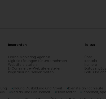
Inserenten
Editus
Online Marketing Agentur
Über
Digitale Lösungen für Unternehmen
Kontakt
Website erstellen
Karriere
E-Commerce-Website erstellen
Editus myBus
Registrierung Gelben Seiten
Editus Insigh
erung
Bildung, Ausbildung und Arbeit
Dienste an Fachleute
mus
Medizin und Gesundheit
Privatsektor
Schönheit, Spo
Informationen über Décors & Partners (Siège Social): Geschäftszeiten, Tele
kt Décors & Partners (Siège Social) auf einem Plan in Esch-sur-Alzette.
opyright © 2026
Editus Luxembourg S.A.
208, rue de Noertzan