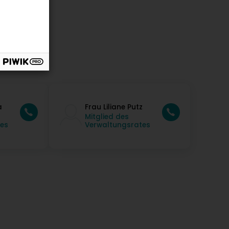
a
Frau Liliane Putz
Mitglied des
es
Verwaltungsrates