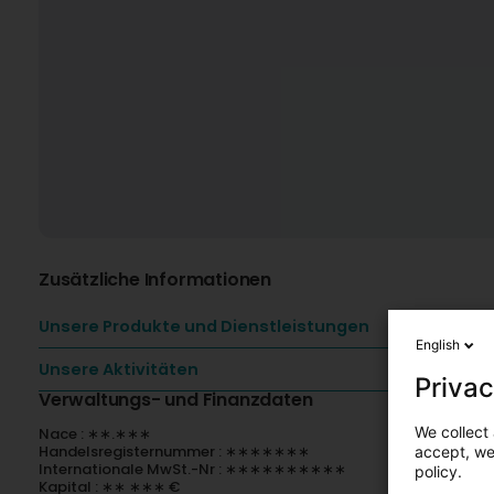
Zusätzliche Informationen
Unsere Produkte und Dienstleistungen
English
Unsere Aktivitäten
Privac
Verwaltungs- und Finanzdaten
We collect 
Nace : ∗∗.∗∗∗
Handelsregisternummer : ∗∗∗∗∗∗∗
accept, we'
Internationale MwSt.-Nr : ∗∗∗∗∗∗∗∗∗∗
policy.
Kapital : ∗∗ ∗∗∗ €