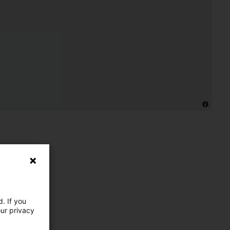
. If you
our privacy