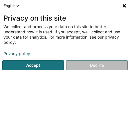
English
DE
Privacy on this site
We collect and process your data on this site to better
Verfeinere deine Suche
understand how it is used. If you accept, we'll collect and use
your data for analytics. For more information, see our privacy
Autour de moi
Luxembourg
Bestbewertet
(58)
(12)
policy.
205
Taxi
Ergebnis(se) für
en 180ms
Privacy policy
Startseite
Personenkraftverkehr
Taxi
Accept
Decline
1
Taxi Maxi Luxembourg
6 Rue Charles VI
L-1327
Luxembourg (Lëtzebuerg)
Ihr zuverlässiges Taxi in LuxemburgMit Sitz im Herzen von
Luxemburg-Stadt bietet Taxi Maxi Luxembourg einen
zuverlässigen, schnellen und komfortablen Taxiservice,
der rund um die Uhr – 24 Stunden am Tag, 7 Tage die
Woche – verfügbar ist. Ob Sie ein...