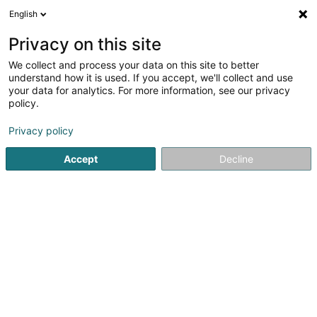
English
DE
Privacy on this site
We collect and process your data on this site to better
Verfeinere deine Suche
understand how it is used. If you accept, we'll collect and use
your data for analytics. For more information, see our privacy
Autour de moi
Bascharage
Bestbewertet
P
(1)
(1)
policy.
4
Reisebus- und Omnibusverkehr
Ergebnis(se) für
en 43ms
Privacy policy
Startseite
Personenkraftverkehr
Reisebus- und Omnibusv
Accept
Decline
1
Emile Frisch
120 Z.A.E. Wolser A
L-3225
Bettembourg (Beetebuerg)
Wir organisieren individuell auf Ihre Anfrage abgestimmte
Reisen und Ausflüge. Sei es nur die Hin- und Rückreise, ein
Tagesausflug oder mehr, Sie können sich auf unsere
langjährige Erfahrung verlassen. Unser Fahrpersonal
zeichnet sich durch...