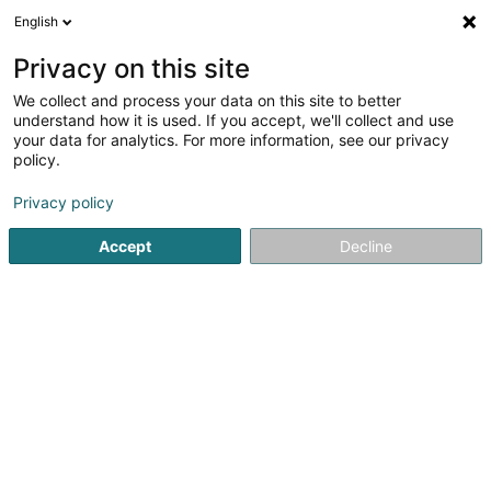
English
DE
Privacy on this site
We collect and process your data on this site to better
Verfeinere deine Suche
understand how it is used. If you accept, we'll collect and use
your data for analytics. For more information, see our privacy
Autour de moi
Bascharage
Bestbewertet
P
(1)
(1)
policy.
9
Reisebusse und Autobusse - Betrieb von
Ergebnis(se) für
Privacy policy
en 48ms
Accept
Decline
Startseite
Personenkraftverkehr
Reisebusse und Autobusse
1
Emile Frisch
120 Z.A.E. Wolser A
L-3225
Bettembourg (Beetebuerg)
Wir organisieren individuell auf Ihre Anfrage abgestimmte
Reisen und Ausflüge. Sei es nur die Hin- und Rückreise, ein
Tagesausflug oder mehr, Sie können sich auf unsere
langjährige Erfahrung verlassen. Unser Fahrpersonal