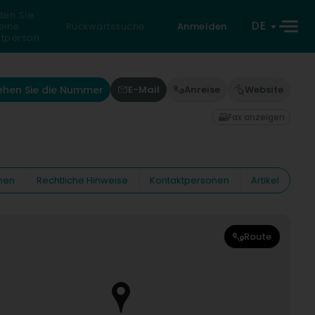
den Sie
DE
eine
Rückwärtssuche
Anmelden
atperson
ehen Sie die Nummer
E-Mail
Anreise
Website
Fax anzeigen
nen
Rechtliche Hinweise
Kontaktpersonen
Artikel
Route