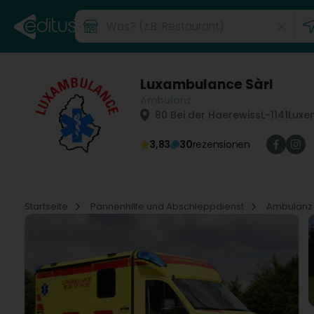
Luxambulance Sàrl
Ambulanz
80 Bei der Haerewiss
L-1141
Luxe
3,83
30
rezensionen
Startseite
Pannenhilfe und Abschleppdienst
Ambulan