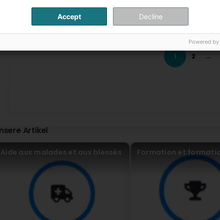
Ein echter Rundum-Sorglos-Service! Vielen Dank an das
Accept
Decline
Yvette Petry
vor 11 Monat(en)
Powered by
Sans commentaire (Translated by Google) No comment
1
2
...
XBONE
vor 1 Jahr(en)
Chauffeur avec la Plaque SQ5150 a fait presque un accide
Driver with license plate SQ5150 almost had an accident w
Alain Kill
nsere Artikel
vor 1 Jahr(en)
Aide aux malades et aux blessés
Formation et formati