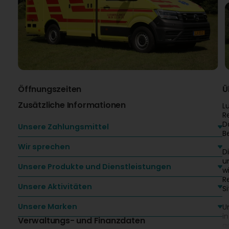
Öffnungszeiten
Ü
Zusätzliche Informationen
L
R
D
Unsere Zahlungsmittel
B
Wir sprechen
D
u
Unsere Produkte und Dienstleistungen
w
R
Unsere Aktivitäten
S
Unsere Marken
U
i
Verwaltungs- und Finanzdaten
g