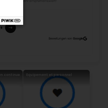
 ganze Team – sehr empfehlenswert!
6
Bewertungen von
Google
nt avec un Bus de Ligne. (Translated by Google)
ith a scheduled bus.
on continue
Equipement et personnel