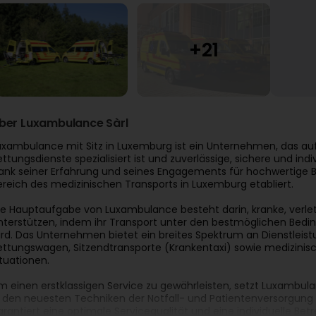
ber Luxambulance Sàrl
uxambulance mit Sitz in Luxemburg ist ein Unternehmen, das auf
ettungsdienste spezialisiert ist und zuverlässige, sichere und ind
ank seiner Erfahrung und seines Engagements für hochwertige B
ereich des medizinischen Transports in Luxemburg etabliert.
ie Hauptaufgabe von Luxambulance besteht darin, kranke, verlet
nterstützen, indem ihr Transport unter den bestmöglichen Bedin
ird. Das Unternehmen bietet ein breites Spektrum an Dienstleis
ettungswagen, Sitzendtransporte (Krankentaxi) sowie medizinis
ituationen.
m einen erstklassigen Service zu gewährleisten, setzt Luxambula
n den neuesten Techniken der Notfall- und Patientenversorgung 
arantiert eine optimale Servicequalität und eine individuelle Bet