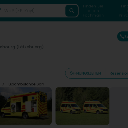
Finden Sie
Fin
einen
Fachmann
Priv
S
mbourg (Lëtzebuerg)
ÖFFNUNGSZEITEN
Rezensio
z
Luxambulance Sàrl