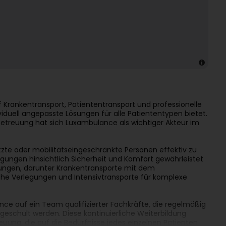
 Krankentransport, Patiententransport und professionelle
ividuell angepasste Lösungen für alle Patiententypen bietet.
etreuung hat sich Luxambulance als wichtiger Akteur im
zte oder mobilitätseingeschränkte Personen effektiv zu
gungen hinsichtlich Sicherheit und Komfort gewährleistet
tungen, darunter Krankentransporte mit dem
che Verlegungen und Intensivtransporte für komplexe
nce auf ein Team qualifizierter Fachkräfte, die regelmäßig
geschult werden. Diese kontinuierliche Weiterbildung
reuung, die auf die Bedürfnisse jedes einzelnen Patienten