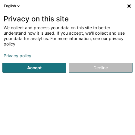
English
DE
Privacy on this site
We collect and process your data on this site to better
Verfeinere deine Suche
understand how it is used. If you accept, we'll collect and use
your data for analytics. For more information, see our privacy
Autour de moi
Esch-sur-Alzette
Bestbewertet
(3)
(1)
policy.
8
Gasverteilung
Ergebnis(se) für
en 74ms
Privacy policy
Startseite
Öffentlicher Dienst
Gasverteilung
Accept
Decline
1
Sungas Sàrl
5-7 Op Tomm
L-5485
Wormeldange-Haut (Wormer Berreg)
Tankgas. Moderne, sparsame und saubere Energie zum
Heizen und Kochen.Bei Sungas Sàrl in Wormeldange-
Haut bieten wir Ihnen kompetenten und umfassenden
Service.– Wir wählen gemeinsam mit Ihnen den idealen
Standort für Ihren Gastank.– Wir kümmern uns um...