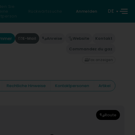
den Sie
DE
eine
Rückwärtssuche
Anmelden
atperson
ummer
E-Mail
Anreise
Website
Kontakt
Commandez du gaz
Fax anzeigen
Rechtliche Hinweise
Kontaktpersonen
Artikel
Route