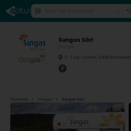
Sungas Sàrl
Energie
5-7 Op Tomm
L-5485
Wormelda
Startseite
Energie
Sungas Sàrl