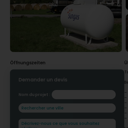
Öffnungszeiten
Ü
T
Demander un devis
B
–
Nom du projet :
–
–
–
–
–