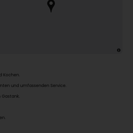
d Kochen.
enten und umfassenden Service.
n Gastank.
en.