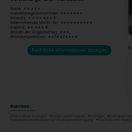
Nace : ∗∗.∗∗∗
Handelsregisternummer : ∗∗∗∗∗∗∗
Umsatz : ∗ ∗∗∗ ∗∗∗ €
Internationale MwSt.-Nr : ∗∗∗∗∗∗∗∗∗∗
Kapital : ∗∗ ∗∗∗ €
Anzahl der Angestellten : ∗∗∗
Gründungsdatum : ∗∗/∗∗/∗∗∗∗
K
Rechtliche Informationen anzeigen
Rubriken :
Alternative Energie
Butan und Propan
Energie
Energiemar
Installationsarbeiten für Wasserversorgung
Technische Gase