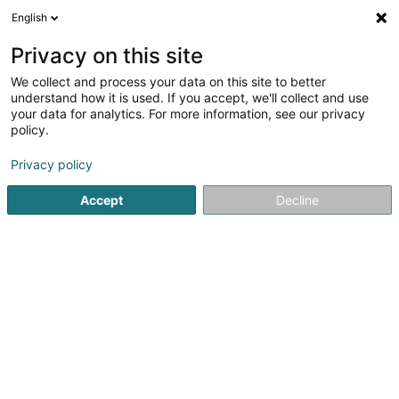
English
Privacy on this site
We collect and process your data on this site to better
Verfeinere deine Suche
understand how it is used. If you accept, we'll collect and use
your data for analytics. For more information, see our privacy
Autour de moi
Luxembourg
Bestbewertet
(8)
(6)
policy.
30
Sozialsekretariat
Ergebnis(se) für
en 41ms
Privacy policy
Startseite
Öffentliche Verwaltung
Sozialsekretariat
Accept
Decline
1
SD Worx
89 F Pafebruch
L-8308
Capellen (Kapellen)
Gegründet 1945 in Belgien, ist SD Worx eine unabhängige
Gruppe, heute der zweitgrößte Dienstleister in Europa im
Bereich der Gehaltsabrechnung. Als Mitbegründer und
Mitglied des Partnernetzwerks „Payroll Services Alliance“
ist SD Worx auch ein...