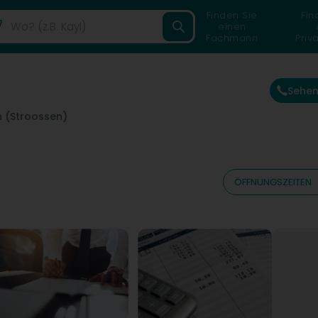
Finden Sie
Fin
einen
Fachmann
Priv
Sehen
n (Stroossen)
ÖFFNUNGSZEITEN