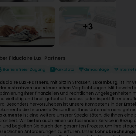
ber Fiduciaire Lux-Partners
Barrierefreier Zugang
Parkplatz
Klimaanlage
Interne
iduciaire Lux-Partners
, mit Sitz in Strassen,
Luxemburg
, ist Ihr
dministrativen
und
steuerlichen
Verpflichtungen. Mit bewährter
ptimierung Ihrer finanziellen und rechtlichen Angelegenheiten 
ind vielfältig und breit gefächert, sodass jeder Aspekt Ihrer ber
ird. Besonders hervorzuheben ist unsere Kompetenz in der
Erste
okumente die finanzielle Gesundheit Ihres Unternehmens getreu 
okumente
ist eine weitere unserer Spezialitäten, die Ihnen ei
arantiert. Wir bieten auch einen umfassenden Service in Bezug 
n und begleiten Sie durch den gesamten Prozess, um Ihre steuerl
esetzlichen Anforderungen zu erfüllen. Unser
Lohnabrechnungs