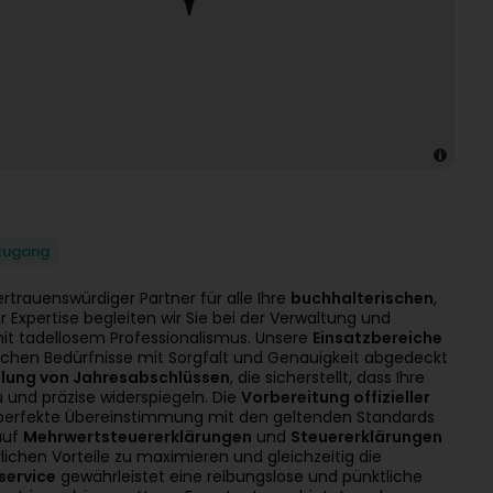
tzugang
 vertrauenswürdiger Partner für alle Ihre
buchhalterischen
,
 Expertise begleiten wir Sie bei der Verwaltung und
mit tadellosem Professionalismus. Unsere
Einsatzbereiche
uflichen Bedürfnisse mit Sorgfalt und Genauigkeit abgedeckt
llung von Jahresabschlüssen
, die sicherstellt, dass Ihre
und präzise widerspiegeln. Die
Vorbereitung offizieller
ne perfekte Übereinstimmung mit den geltenden Standards
auf
Mehrwertsteuererklärungen
und
Steuererklärungen
ichen Vorteile zu maximieren und gleichzeitig die
service
gewährleistet eine reibungslose und pünktliche