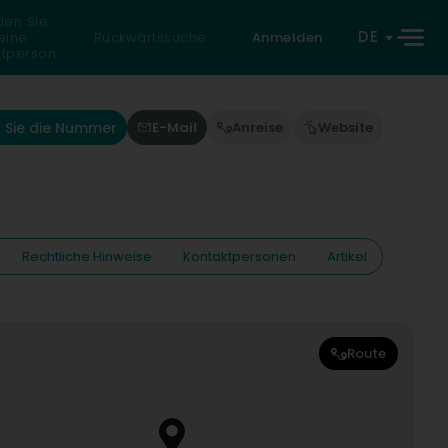
den Sie
DE
eine
Rückwärtssuche
Anmelden
atperson
 Sie die Nummer
E-Mail
Anreise
Website
Rechtliche Hinweise
Kontaktpersonen
Artikel
Route