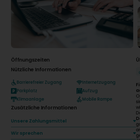
Öffnungszeiten
Ü
Nützliche Informationen
Barrierefreier Zugang
Internetzugang
F
a
Parkplatz
Aufzug
O
Klimaanlage
Mobile Rampe
s
Zusätzliche Informationen
w
D
D
Unsere Zahlungsmittel
g
a
Wir sprechen
g