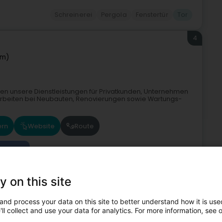
Schreinerei
Pergola
Fenstertür
Tor
4
em)
eten unsere Dienstleistungen für Privatkunden, Unternehmen
rbeiten bei Neubauten, Renovierungen sowie Wartungs-
ern
Website
Route
y on this site
and process your data on this site to better understand how it is used
r
Elektrische Installation
Beleuchtung
Elektriker
Tor
ll collect and use your data for analytics. For more information, see 