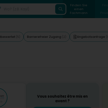
Finden Sie
Fin
einen
Fachmann
Priv
tbewertet
Barrierefreier Zugang
Angebotsanfrage
(5)
(2)
(
Vous souhaitez être mis en
avant ?