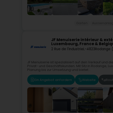
Garten
Aussenanla
JF Menuiserie intérieur & ext
Luxembourg, France & Belgiq
2 Rue de l'Industrie
L-4823
Rodange 
JF Menuiserie ist spezialisiert auf den Verkauf un
Privat- und Geschäftskunden. Mit Sitz in Rodange, 
Planung bis zur Umsetzung und bietet...
Ein Angebot anfordern
Website
Rou