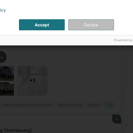
5
licy
ettingen (Klengbetten)
Accept
Decline
che Renovierung. Wir sind ein Unternehmen, das sich auf die
Powered by
olzrahmenhäusern, Passivhäusern und Niedrigenergie-
te
+3
Generalbauunternehmer
Renovierung
Gipser
Tor
6
g (Beetebuerg)