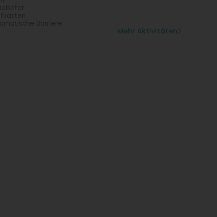
un
iebetor
efkästen
omatische Barriere
Mehr Aktivitäten