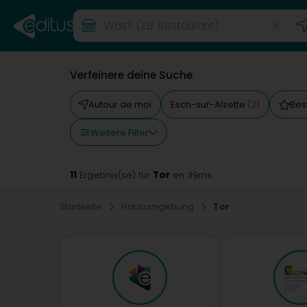
Verfeinere deine Suche
Autour de moi
Esch-sur-Alzette
Bes
(2)
Weitere Filter
11
Tor
Ergebnis(se) für
en 39ms
Startseite
Hausumgebung
Tor