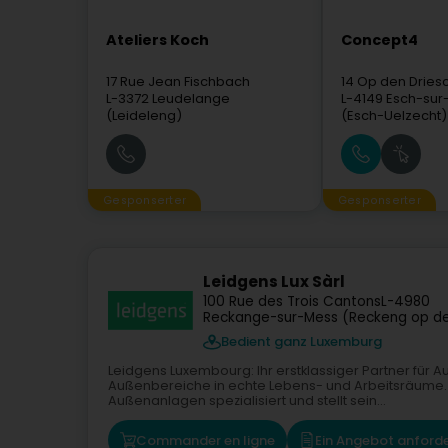
Ateliers Koch
Concept4
17 Rue Jean Fischbach
14 Op den Dries
L-3372
Leudelange
L-4149
Esch-sur-
(Leideleng)
(Esch-Uelzecht)
Gesponserter
Gesponserter
Leidgens Lux Sàrl
100 Rue des Trois Cantons
L-4980
Reckange-sur-Mess (Reckeng op de
Bedient ganz Luxemburg
Leidgens Luxembourg: Ihr erstklassiger Partner für
Außenbereiche in echte Lebens- und Arbeitsräume
Außenanlagen spezialisiert und stellt sein...
Commander en ligne
Ein Angebot anford