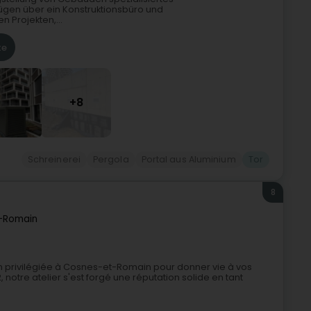
fügen über ein Konstruktionsbüro und
n Projekten,...
te
+8
Schreinerei
Pergola
Portal aus Aluminium
Tor
8
-Romain
ion privilégiée à Cosnes-et-Romain pour donner vie à vos
 notre atelier s'est forgé une réputation solide en tant