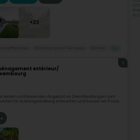
Za
Sch
Bri
Aut
+23
schaftsplaner
Einrichtung von Terrasse
Gärtner
Tor
2
Aménagement extérieur/
Luxembourg
mit einem umfassenden Angebot an Dienstleistungen zum
 Experten für Außengestaltung entwerfen und bauen wir Pools,
te