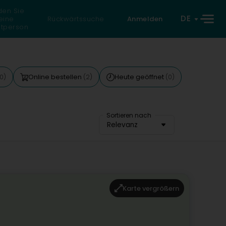
den Sie
DE
eine
Rückwärtssuche
Anmelden
atperson
Online bestellen
Heute geöffnet
10)
(2)
(0)
Sortieren nach
Relevanz
Karte vergrößern