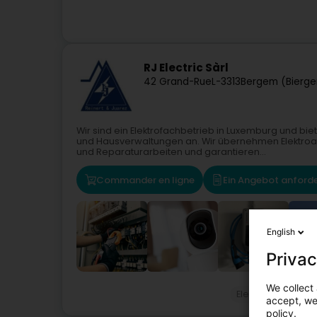
RJ Electric Sàrl
42 Grand-Rue
L-3313
Bergem (Bierg
Wir sind ein Elektrofachbetrieb in Luxemburg und bi
und Hausverwaltungen an. Wir übernehmen Elektroa
und Reparaturarbeiten und garantieren...
Commander en ligne
Ein Angebot anford
English
Privac
We collect 
Elektroinstallateu
accept, we'
policy.