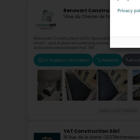
Renovart Construction Sàrl
Privacy po
1 Rue du Chemin de Fer
L-8378
Kleinb
Rénovart Construction ist Ihr Spezialist für ökologis
Innen- und Außenrenovierung sowie den Bau von H
Anbauten spezialisiert hat. Wir...
Ein Angebot anfordern
Website
Rou
Hoch-und Tiefbau
YAT Construction Sàrl
19 Rue de la Gare
L-3237
Bettembour