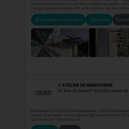
Familienunternehmen mit Sitz in Bettemburg.Wir ver
Fertigungswerkstätten. Wir unterstützen Sie bei all Ihre
Ein Angebot anfordern
Website
Rou
L'ATELIER DE MENUISERIE
57 Rue du Béarn
F-54400
Cosnes-et
Bienvenue à l'Atelier de Menuiserie, votre destinat
idées et embellir votre espace de vie. Fondé en 2012,
qu'expert en fabrication et...