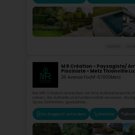
Garten
Land
M R Création - Paysagiste/ 
Pisciniste - Metz Thionville 
26 Avenue Foch
F-57000
Metz
Bei MR Création erwecken wir Ihre Außenbereiche 
Leben, die Ästhetik und Funktionalität vereinen. Als
Spas, Einfahrten, gestaltete...
Ein Angebot anfordern
Website
Rou