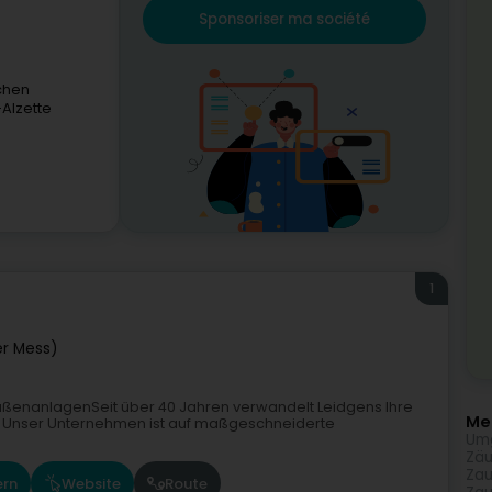
Sponsoriser ma société
chen
Alzette
1
r Mess)
 AußenanlagenSeit über 40 Jahren verwandelt Leidgens Ihre
Meh
. Unser Unternehmen ist auf maßgeschneiderte
Um
Zäu
Za
ern
Website
Route