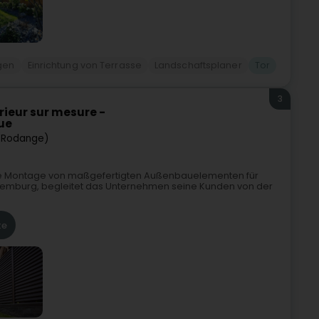
gen
Einrichtung von Terrasse
Landschaftsplaner
Tor
3
érieur sur mesure -
ue
(Rodange)
d die Montage von maßgefertigten Außenbauelementen für
Luxemburg, begleitet das Unternehmen seine Kunden von der
te