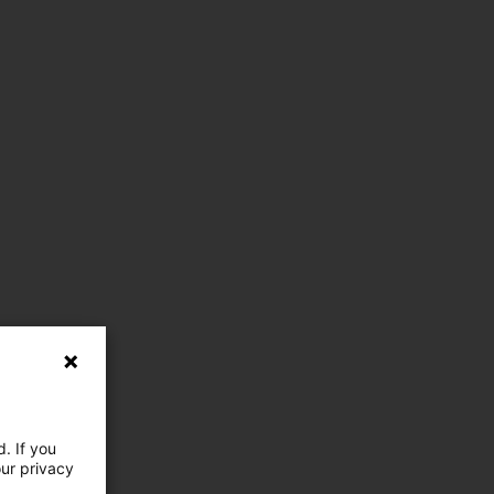
. If you
our privacy