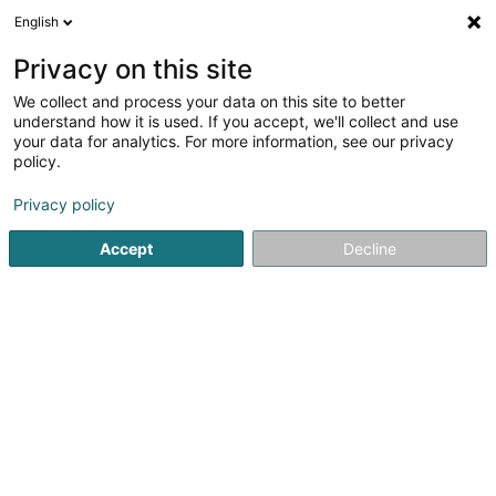
English
DE
Privacy on this site
We collect and process your data on this site to better
understand how it is used. If you accept, we'll collect and use
Krafft - Leblanc
your data for analytics. For more information, see our privacy
policy.
Baumfällung und Gehölzschnitt
Privacy policy
4,81
26
rezensionen
Accept
Decline
93 Rue d'Arlon
B-6700
Arlon (BELGIQUE)
Contact
Sehen Sie die Nummer
E-Mail
Anreise
Website
Startseite
Garten
Baumfällung und Gehölzschnitt
Kraff