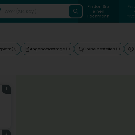
Finden Sie
Fin
einen
Fachmann
Priv
kplatz
Angebotsanfrage
Online bestellen
(7)
(1)
(1)
1
2