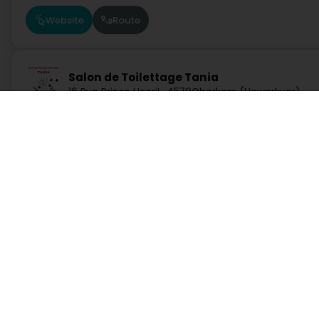
Website
Route
Salon de Toilettage Tania
16 Rue Prince Henri
L-4579
Oberkorn (Uewerkuer)
Website
Menu
Route
Dienste
Praktisch
By Pet Store SARLS
44 Rue de l'Eau
L-3763
Tétange (Téiteng)
Suche nach Aktivität
Notdienst Apotheken
Suche nach Stadt
Notdienst Kliniken
Route
Ein Angebot anfordern
Verkehrsinformationen
Lebensstill
Postleitzahlen
Rufen Sie direkt eine Aktivität in Luxemburg auf
Alpha Majoris Sàrl
9 Rue du Laboratoire
L-1911
Luxembourg (Lëtzebuerg)
Autowerkstatt, Verkehr und Mobilität
Bank, Finanz, Versich
Kommunikation und Multimedia
Kultur, Freizeit und Touris