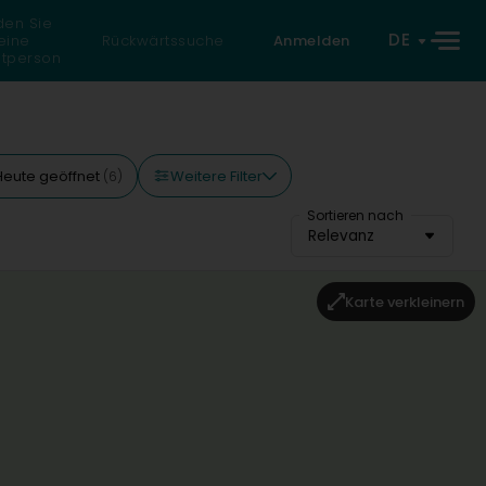
den Sie
DE
eine
Rückwärtssuche
Anmelden
atperson
Weitere Filter
Heute geöffnet
(6)
Sortieren nach
Relevanz
Karte verkleinern