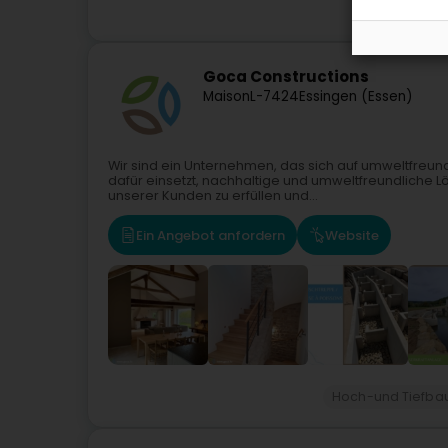
Stahl
Goca Constructions
Maison
L-7424
Essingen (Essen)
Wir sind ein Unternehmen, das sich auf umweltfreund
dafür einsetzt, nachhaltige und umweltfreundliche L
unserer Kunden zu erfüllen und...
Ein Angebot anfordern
Website
Hoch-und Tiefba