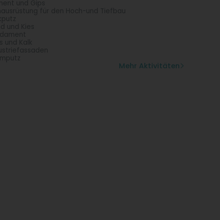
ent und Gips
hausrüstung für den Hoch-und Tiefbau
kputz
d und Kies
ndament
s und Kalk
ustriefassaden
hmputz
Mehr Aktivitäten