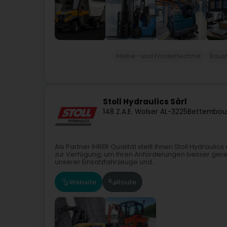
Hebe- und Fördertechnik
Baus
Stoll Hydraulics Sàrl
148 Z.A.E. Wolser A
L-3225
Bettembou
Als Partner IHRER Qualität stellt Ihnen Stoll Hydraul
zur Verfügung, um Ihren Anforderungen besser gerec
unserer Einsatzfahrzeuge und...
Website
Route