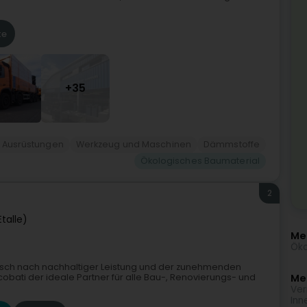
te
+35
 Ausrüstungen
Werkzeug und Maschinen
Dämmstoffe
Ökologisches Baumaterial
2
talle)
Me
Öko
unsch nach nachhaltiger Leistung und der zunehmenden
bati der ideale Partner für alle Bau-, Renovierungs- und
Meh
Ver
Inn