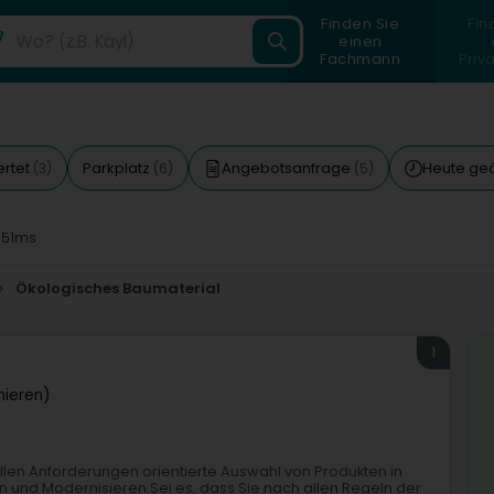
Finden Sie
Fin
einen
Fachmann
Priv
rtet
Parkplatz
Angebotsanfrage
Heute geö
(3)
(6)
(5)
 51ms
Ökologisches Baumaterial
1
hieren)
ellen Anforderungen orientierte Auswahl von Produkten in
 und Modernisieren.Sei es, dass Sie nach allen Regeln der