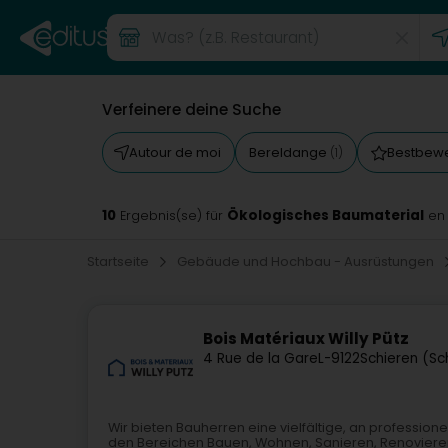
Verfeinere deine Suche
Autour de moi
Bereldange
Bestbewe
(1)
10
Ökologisches Baumaterial
Ergebnis(se) für
en
Startseite
Gebäude und Hochbau - Ausrüstungen
Bois Matériaux Willy Pütz
4 Rue de la Gare
L-9122
Schieren (Sc
Wir bieten Bauherren eine vielfältige, an profession
den Bereichen Bauen, Wohnen, Sanieren, Renovieren