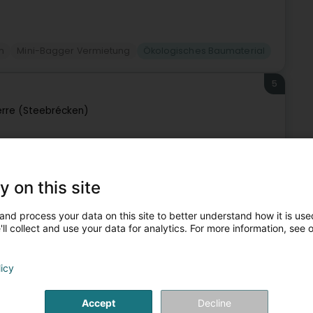
n
Mini-Bagger Vermietung
Ökologisches Baumaterial
5
erre (Steebrécken)
969 gegründet. Ihr Haupttätigkeitsbereich ist Luxemburg sowie
in Stangen und Rollen, alle Durchmesser und
y on this site
and process your data on this site to better understand how it is used
ll collect and use your data for analytics. For more information, see 
+3
licy
Accept
Decline