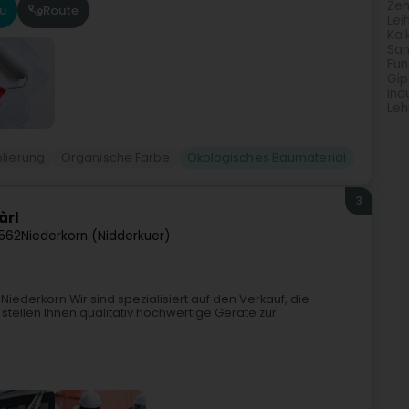
Zem
u
Route
Lei
Kal
San
Fu
Gip
Ind
Le
olierung
Organische Farbe
Ökologisches Baumaterial
3
àrl
562
Niederkorn (Nidderkuer)
 Niederkorn.Wir sind spezialisiert auf den Verkauf, die
tellen Ihnen qualitativ hochwertige Geräte zur