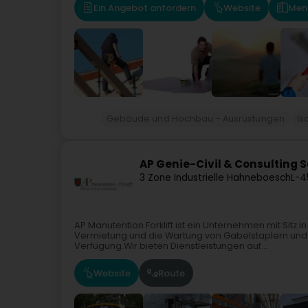
Ein Angebot anfordern
Website
Men
Gebäude und Hochbau - Ausrüstungen
Is
AP Genie-Civil & Consulting S
3 Zone Industrielle Hahneboesch
L-4
AP Manutention Forklift ist ein Unternehmen mit Sitz in
Vermietung und die Wartung von Gabelstaplern und s
Verfügung.Wir bieten Dienstleistungen auf...
Website
Route