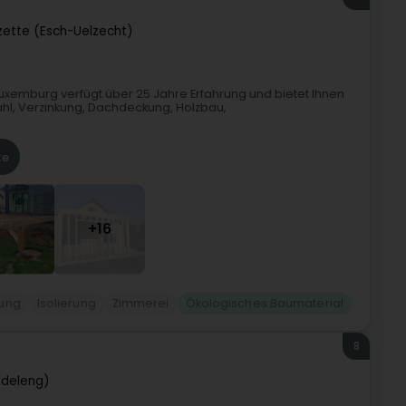
zette (Esch-Uelzecht)
uxemburg verfügt über 25 Jahre Erfahrung und bietet Ihnen
tuhl, Verzinkung, Dachdeckung, Holzbau,
te
+16
ung
Isolierung
Zimmerei
Ökologisches Baumaterial
8
ddeleng)