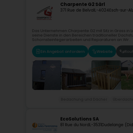
Charpente G2 Sàrl
371 Rue de Belval
L-4024
Esch-sur-Al
Das Unternehmen Charpente G2 mit Sitz in Grass in L
seine Dienste in den Bereichen traditioneller Dachs
Schornsteinfegerarbeiten und Reparaturen an.Wir...
Ein Angebot anfordern
Website
Rou
Bedachung und Dächer
Überdach
EcoSolutions SA
81 Rue du Nord
L-3531
Dudelange (Di