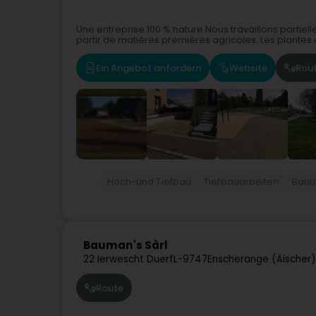
Une entreprise 100 % nature Nous travaillons partielle
partir de matières premières agricoles. Les plantes u
Ein Angebot anfordern
Website
Rou
Hoch-und Tiefbau
Tiefbauarbeiten
Bauu
Bauman's Sàrl
22 Ierwescht Duerf
L-9747
Enscherange (Äischer)
Route