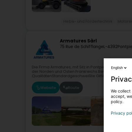
Hebe- und Fördertechnik
Motore
Armatures Sàrl
75 Rue de Schifflange
L-4392
Pontpi
Die Firma Armatures, mit Sitz in Pontpierre, wurde 1
English
der Norden und Osten Frankreichs.Bewehrungsstahl 
QualitätenStandardgeschweißte Gitter BST...
Privac
Website
Route
We collect 
accept, we'
policy.
Privacy po