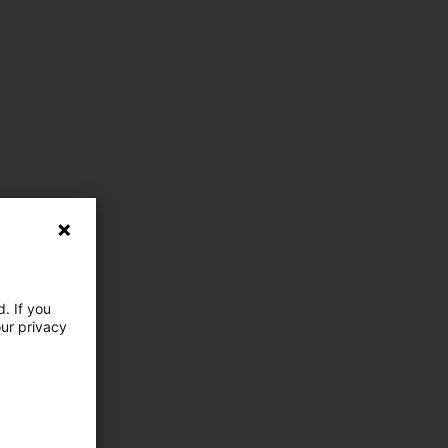
. If you
our privacy