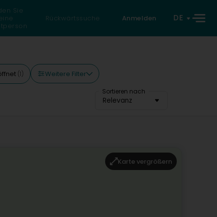
den Sie
DE
eine
Rückwärtssuche
Anmelden
atperson
Weitere Filter
ffnet
(1)
Sortieren nach
Relevanz
Karte vergrößern