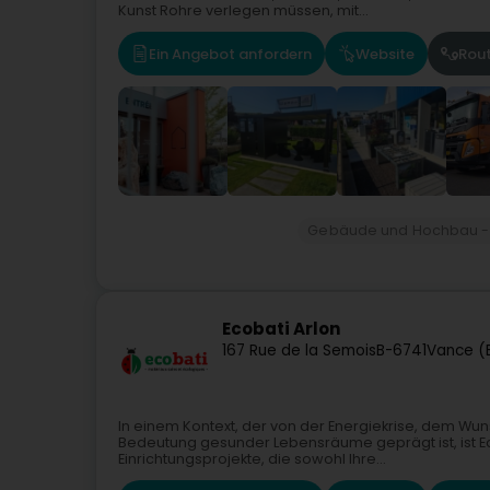
Kunst Rohre verlegen müssen, mit...
Ein Angebot anfordern
Website
Rou
Gebäude und Hochbau -
Ecobati Arlon
167 Rue de la Semois
B-6741
Vance (E
In einem Kontext, der von der Energiekrise, dem W
Bedeutung gesunder Lebensräume geprägt ist, ist Eco
Einrichtungsprojekte, die sowohl Ihre...