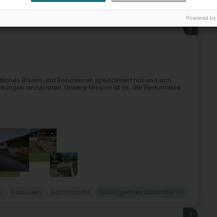
Bauunternehmer
Hochbau
Ökologisches Baumaterial
Powered by
6
liches Bauen und Renovieren spezialisiert hat und sich
ösungen anzubieten. Unsere Mission ist es, die Bedürfnisse
u
Fassaden
Dämmstoffe
Ökologisches Baumaterial
7