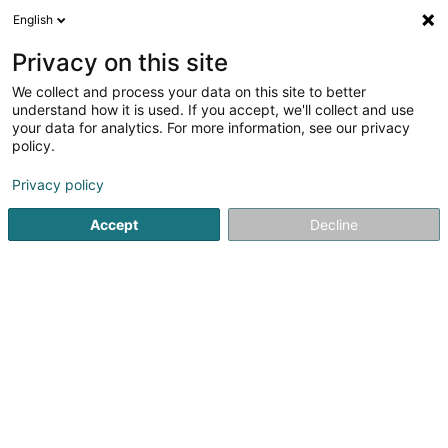
English
DE
Privacy on this site
We collect and process your data on this site to better
Verfeinere deine Suche
understand how it is used. If you accept, we'll collect and use
your data for analytics. For more information, see our privacy
Autour de moi
Contern
Bestbewertet
Parkp
(1)
(2)
policy.
4
Plattformschere
Ergebnis(se) für
en 47ms
Privacy policy
Startseite
Hebe- und Fördertechnik
Plattformschere
Accept
Decline
mateco Sàrl
7 Rue Läiteschbaach
L-5324
Contern (Conter)