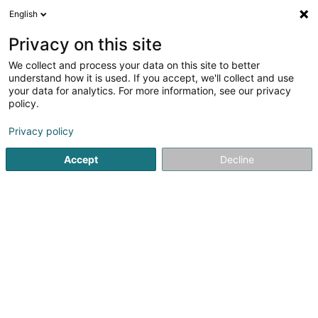
English
DE
Privacy on this site
We collect and process your data on this site to better
Verfeinere deine Suche
understand how it is used. If you accept, we'll collect and use
your data for analytics. For more information, see our privacy
Autour de moi
Luxembourg
Bestbewertet
(4)
(8)
policy.
29
Ergebnis(se) für
Privacy policy
Vermietung - Lastkraftwagen und Lieferwagen
en 49ms
Accept
Decline
Startseite
Fahrzeugvermietung
Vermietung - Lastkraftwa
1
Intralux Locations SA
20 Rue de Cessange
L-1320
Luxembourg (Lëtzebuerg)
Seit 1979 ist Intralux Locations SA ein 100 %
luxemburgisches Unternehmen, das sich auf die
Vermietung von Fahrzeugen für Privatpersonen und
Unternehmen spezialisiert hat. Mit über 45 Jahren