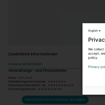
English
Privac
We collect 
Zusätzliche Informationen
accept, we'
policy.
Unsere Aktivitäten
Privacy po
Verwaltungs- und Finanzdaten
Nace : ∗∗.∗∗∗
Handelsregisternummer : ∗∗∗∗∗∗∗
Internationale MwSt.-Nr : ∗∗∗∗∗∗∗∗∗∗
Gründungsdatum : ∗∗/∗∗/∗∗∗∗
Rechtliche Informationen anzeigen