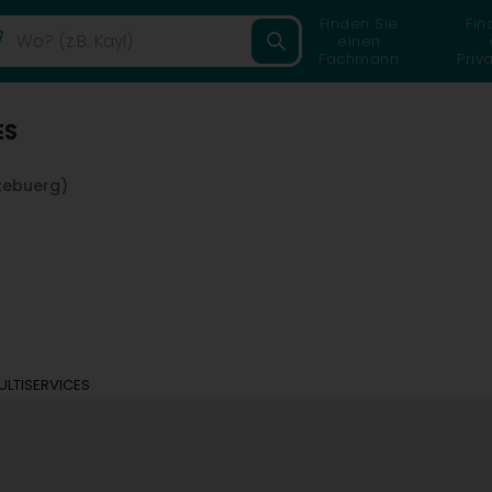
Finden Sie
Fin
einen
Fachmann
Priv
ES
zebuerg)
MULTISERVICES