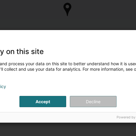
y on this site
and process your data on this site to better understand how it is used
ll collect and use your data for analytics. For more information, see 
licy
Accept
Decline
Powered by