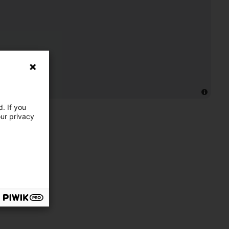
. If you
our privacy