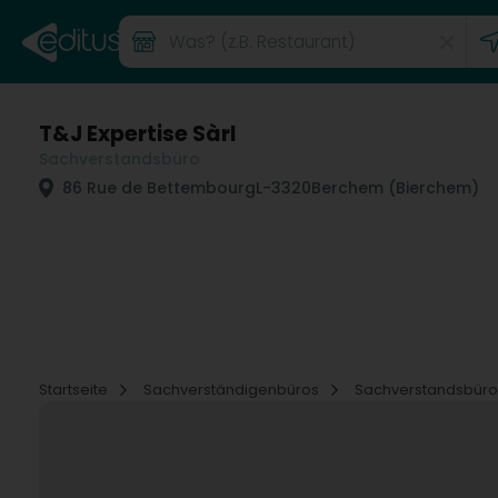
T&J Expertise Sàrl
Sachverstandsbüro
86 Rue de Bettembourg
L-3320
Berchem (Bierchem)
Startseite
Sachverständigenbüros
Sachverstandsbür