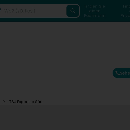
Finden Sie
Fin
einen
Fachmann
Priv
Sehe
o
T&J Expertise Sàrl