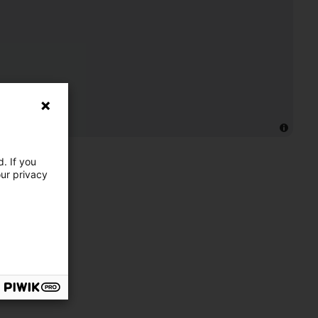
. If you
our privacy