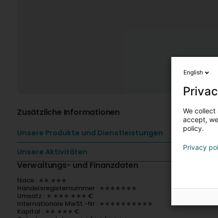
English
Privac
We collect 
Zusätzliche Informationen
accept, we'
policy.
Unsere Produkte und Dienstleistungen
Privacy po
Unsere Aktivitäten
Verwaltungs- und Finanzdaten
Nace : ∗∗.∗∗∗
Handelsregisternummer : ∗∗∗∗∗∗∗
Umsatz : ∗ ∗∗∗ ∗∗∗ €
Internationale MwSt.-Nr : ∗∗∗∗∗∗∗∗∗∗
Kapital : ∗∗ ∗∗∗ €