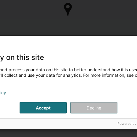
y on this site
and process your data on this site to better understand how it is used
ll collect and use your data for analytics. For more information, see 
licy
Accept
Decline
Powered by