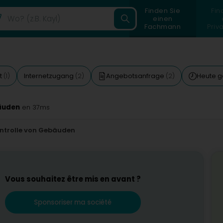
Finden Sie
Fin
einen
Fachmann
Priv
t
Internetzugang
Angebotsanfrage
Heute g
(1)
(2)
(2)
äuden
en 37ms
ntrolle von Gebäuden
Vous souhaitez être mis en avant ?
Sponsoriser ma société