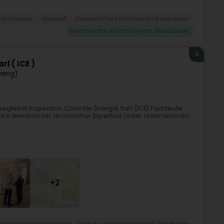
trollstelle
Umwelt
Gesetzliche Kontrolle im Bauwesen
Technische Kontrolle von Gebäuden
4
l ( ICE )
weng)
egleitet Inspection Contrôle Énergie Sarl (ICE) Fachleute
 dank anerkannter technischer Expertise.Unser Unternehmen
+2
mpetenz in Bauwesen, Tiefbau und anliegende Aktivitäten