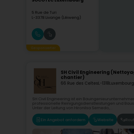
SOCOTEC Luxembourg
5 Rue de Turi
L-3378
Livange (Léiweng)
Gesponserter
SH Civil Engineering (Nettoya
chantier)
66 Rue des Celtes
L-1318
Luxembourg
SH Civil Engineering ist ein Bauingenieurunternehm
professionelle Reinigungsdienstleistungen und Bau
Unter der Leitung von Hironilsa Semedo,...
Ein Angebot anfordern
Website
Rou