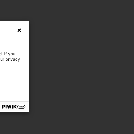
. If you
our privacy