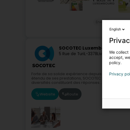
Energie
Energi
English
Privac
SOCOTEC Luxembourg
We collect 
5 Rue de Turi
L-3378
Livange (Léiwen
accept, we'
policy.
Privacy po
Forte de sa solide expérience depuis 1986 au Grand-
étendu de ses prestations, SOCOTEC Luxembourg si
diversifiés constituant des réponses...
Website
Route