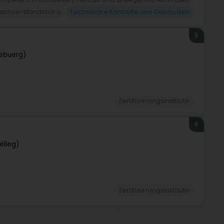
achverstandsbüro
Technische Kontrolle von Gebäuden
5
ebuerg)
Zertifizierungsinstitute
6
ëlleg)
Zertifizierungsinstitute