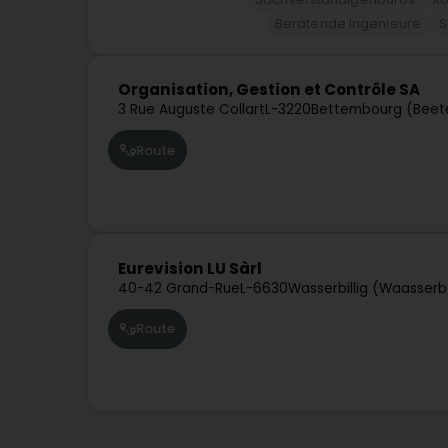
Beratende Ingenieure
S
Organisation, Gestion et Contrôle SA
3 Rue Auguste Collart
L-3220
Bettembourg (Beet
Route
Eurevision LU Sàrl
40-42 Grand-Rue
L-6630
Wasserbillig (Waasserb
Route