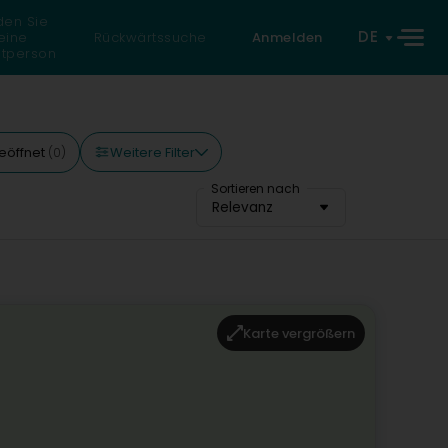
den Sie
DE
eine
Rückwärtssuche
Anmelden
atperson
Weitere Filter
eöffnet
(0)
Sortieren nach
Relevanz
Karte vergrößern