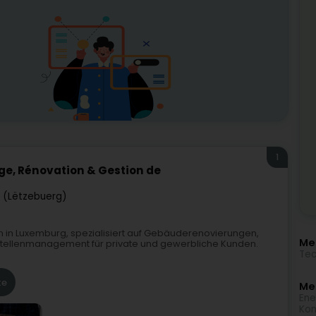
1
ge, Rénovation & Gestion de
 (Lëtzebuerg)
en in Luxemburg, spezialisiert auf Gebäuderenovierungen,
Me
stellenmanagement für private und gewerbliche Kunden.
Tec
te
Meh
Ene
Kon