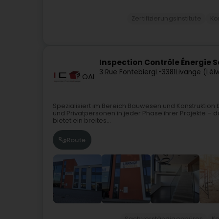
Zertifizierungsinstitute
Kon
Inspection Contrôle Énergie Sar
3 Rue Fontebierg
L-3381
Livange (Léi
OAI
Spezialisiert im Bereich Bauwesen und Konstruktion b
und Privatpersonen in jeder Phase ihrer Projekte –
bietet ein breites...
Route
Sachverständigenbüros
Ko