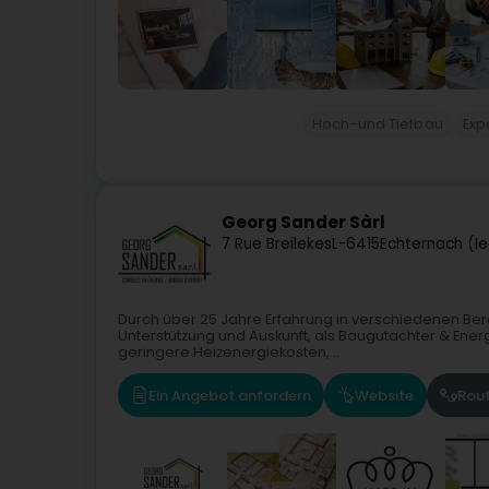
Hoch-und Tiefbau
Exp
Georg Sander Sàrl
7 Rue Breilekes
L-6415
Echternach (I
Durch über 25 Jahre Erfahrung in verschiedenen Be
Unterstützung und Auskunft, als Baugutachter & En
geringere Heizenergiekosten,...
Ein Angebot anfordern
Website
Rou