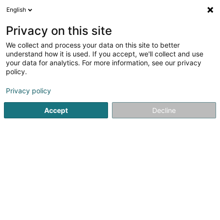
English
DE
Privacy on this site
We collect and process your data on this site to better
Verfeinere deine Suche
understand how it is used. If you accept, we'll collect and use
your data for analytics. For more information, see our privacy
Autour de moi
Heute geöffnet
(0)
policy.
1
Ergebnis(se) für
Privacy policy
Technische Gebäudeausrüstung in Bertrange
en 43ms
Accept
Decline
Startseite
Administrative Unterstützungsleistungen
Technis
1
LuxSysTech SARLS
19 Rue de l'Industrie
L-8069
Bertrange (Bartreng)
Administrative Unterstützungsleistungen