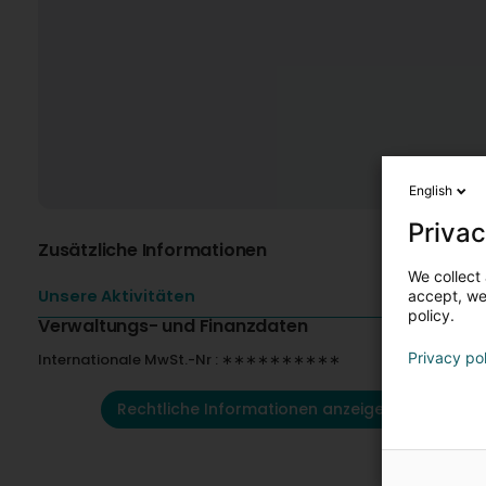
English
Privac
Zusätzliche Informationen
We collect 
Unsere Aktivitäten
accept, we'
policy.
Verwaltungs- und Finanzdaten
Privacy po
Internationale MwSt.-Nr : ∗∗∗∗∗∗∗∗∗∗
Rechtliche Informationen anzeigen