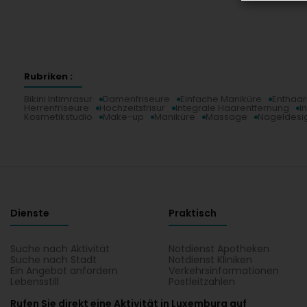
Rubriken :
Bikini Intimrasur
Damenfriseure
Einfache Maniküre
Enthaa
Herrenfriseure
Hochzeitsfrisur
Integrale Haarentfernung
I
Kosmetikstudio
Make-up
Maniküre
Massage
Nageldesi
Dienste
Praktisch
Suche nach Aktivität
Notdienst Apotheken
Suche nach Stadt
Notdienst Kliniken
Ein Angebot anfordern
Verkehrsinformationen
Lebensstill
Postleitzahlen
Rufen Sie direkt eine Aktivität in Luxemburg auf