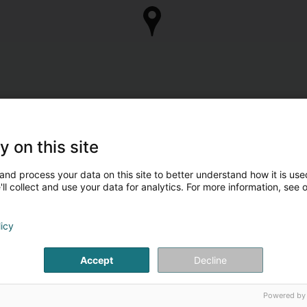
y on this site
and process your data on this site to better understand how it is used
ll collect and use your data for analytics. For more information, see 
licy
Accept
Decline
Powered by