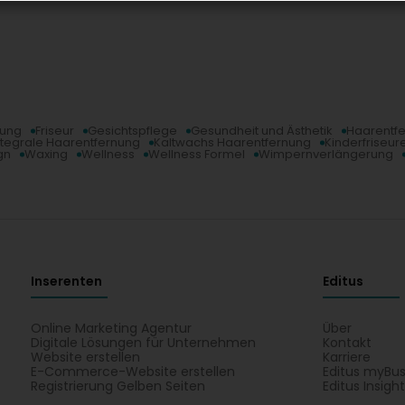
rung
Friseur
Gesichtspflege
Gesundheit und Ästhetik
Haarentfe
ntegrale Haarentfernung
Kaltwachs Haarentfernung
Kinderfriseur
gn
Waxing
Wellness
Wellness Formel
Wimpernverlängerung
Inserenten
Editus
Online Marketing Agentur
Über
Digitale Lösungen für Unternehmen
Kontakt
Website erstellen
Karriere
E-Commerce-Website erstellen
Editus myBus
Registrierung Gelben Seiten
Editus Insigh