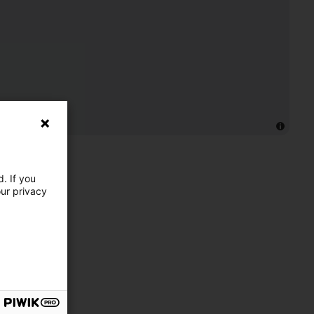
. If you
our privacy