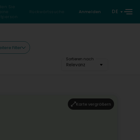
den Sie
DE
eine
Rückwärtssuche
Anmelden
atperson
itere Filter
Sortieren nach
Relevanz
Karte vergrößern