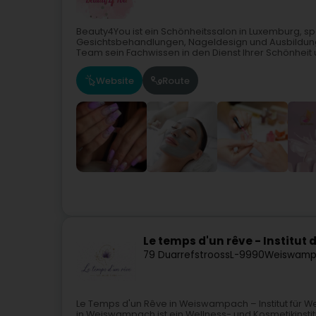
Beauty4You ist ein Schönheitssalon in Luxemburg, sp
Gesichtsbehandlungen, Nageldesign und Ausbildung i
Team sein Fachwissen in den Dienst Ihrer Schönheit u
Website
Route
Le temps d'un rêve - Institut 
79 Duarrefstrooss
L-9990
Weiswamp
Le Temps d'un Rêve in Weiswampach – Institut für W
in Weiswampach ist ein Wellness- und Kosmetikinsti