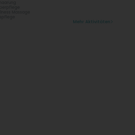
haarung
perpflege
lness Massage
spflege
Mehr Aktivitäten