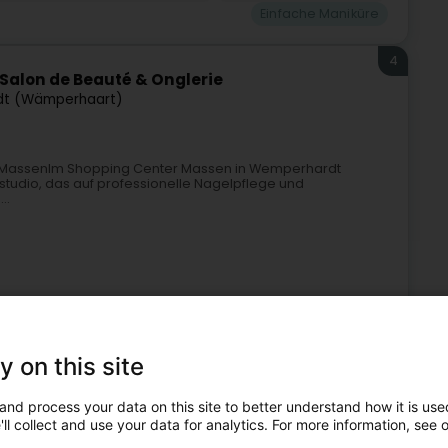
Einfache Maniküre
4
 Salon de Beauté & Onglerie
t (Wämperhaart)
r MassenIm Shopping Center Massen in Wemperhardt
kstudio, das auf professionelle Nagelpflege und
..
y on this site
Kosmetikstudio
Nagelbar
Einfache Maniküre
and process your data on this site to better understand how it is used
ll collect and use your data for analytics. For more information, see 
5