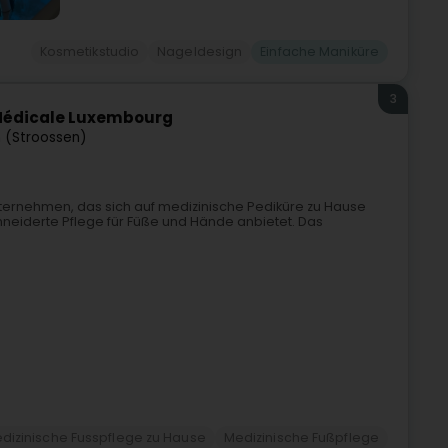
Kosmetikstudio
Nageldesign
Einfache Maniküre
3
 Médicale Luxembourg
 (Stroossen)
nternehmen, das sich auf medizinische Pediküre zu Hause
hneiderte Pflege für Füße und Hände anbietet. Das
dizinische Fusspflege zu Hause
Medizinische Fußpflege