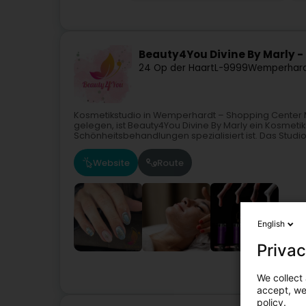
Beauty4You Divine By Marly -
24 Op der Haart
L-9999
Wemperhard
Kosmetikstudio in Wemperhardt – Shopping Cente
gelegen, ist Beauty4You Divine By Marly ein Kosmeti
Schönheitsbehandlungen spezialisiert ist. Das Studio.
Website
Route
English
Privac
We collect 
accept, we'
policy.