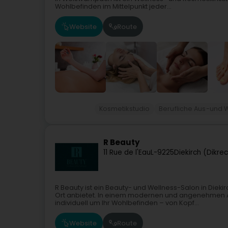
Wohlbefinden im Mittelpunkt jeder...
Website
Route
Kosmetikstudio
Berufliche Aus-und 
R Beauty
11 Rue de l'Eau
L-9225
Diekirch (Dikre
R Beauty ist ein Beauty- und Wellness-Salon in Dieki
Ort anbietet. In einem modernen und angenehmen 
individuell um Ihr Wohlbefinden – von Kopf...
Website
Route