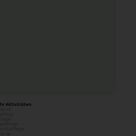
r Aktivitäten
iküre
pflege
ssage
eldesign
ichtspflege
ke-up