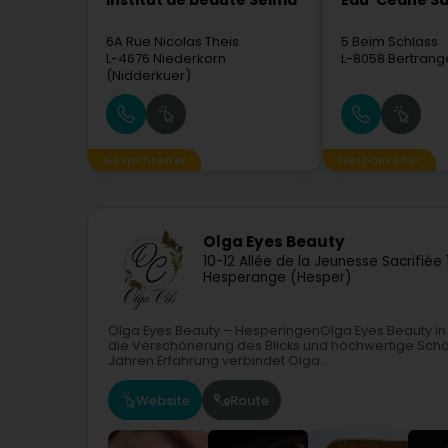
Institut de beauté Selma
Eau' Ceane Sà
6A Rue Nicolas Theis
5 Beim Schlass
L-4676
Niederkorn
L-8058
Bertrang
(Nidderkuer)
Gesponserter
Gesponserter
Olga Eyes Beauty
10-12 Allée de la Jeunesse Sacrifiée
Hesperange (Hesper)
Olga Eyes Beauty – HesperingenOlga Eyes Beauty in H
die Verschönerung des Blicks und hochwertige Schön
Jahren Erfahrung verbindet Olga...
Website
Route