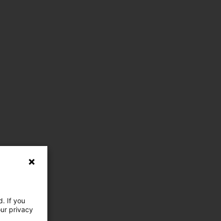
. If you
our privacy