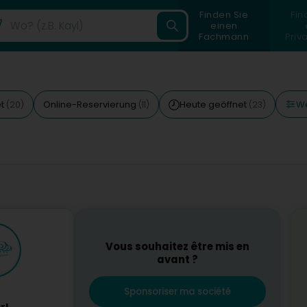
Finden Sie
Fin
einen
Fachmann
Priv
We
et
Online-Reservierung
Heute geöffnet
(20)
(11)
(23)
Vous souhaitez être mis en
avant ?
Sponsoriser ma société