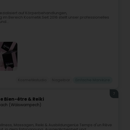
ezialisiert auf Körperbehandlungen,
m Bereich Kosmetik.Seit 2016 stellt unser professionelles
nd...
Kosmetikstudio
Nagelbar
Einfache Maniküre
7
de Bien-être & Reiki
ach (Wäiswampech)
ellness, Massagen, Reiki & AusbildungenLe Temps d'un Rêve
tut, in dem Entspannung, Ausgeglichenheit und