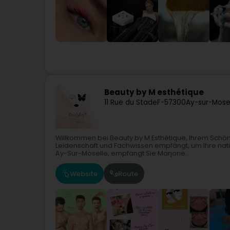
Beauty by M esthétique
11 Rue du Stade
F-57300
Ay-sur-Mose
Willkommen bei Beauty by M Esthétique, Ihrem Schönh
Leidenschaft und Fachwissen empfängt, um Ihre natür
Ay-Sur-Moselle, empfängt Sie Marjorie...
Website
Route