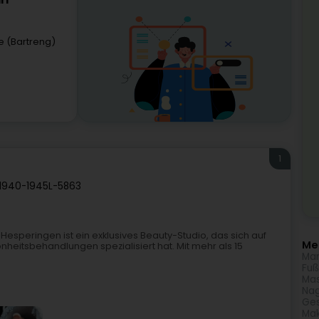
rl
e (Bartreng)
1
 1940-1945
L-5863
esperingen ist ein exklusives Beauty-Studio, das sich auf
Meh
heitsbehandlungen spezialisiert hat. Mit mehr als 15
Man
Fuß
Ma
Nag
Ges
Ma