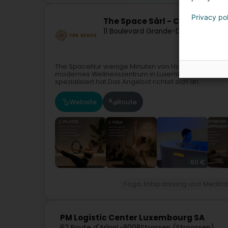
Privacy po
The Space Sàrl - Centre de bi
11 Boulevard Grande-Duchesse Char
The SpaceNur wenige Minuten von Hamilius im Herzen
modernes Wellnesszentrum in Luxemburg, das sich 
spezialisiert hat.Das Angebot richtet sich an...
Website
Route
60 €
Yoga, Entspannung und Meditat
PM Logistic Center Luxembourg SA
62 Route d'Arlon
L-8008
Strassen (Stroossen)