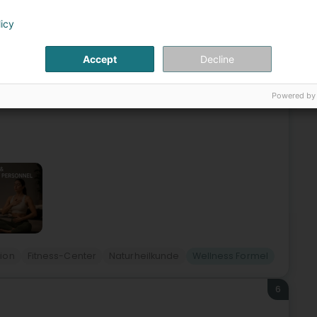
5
licy
en-être
lotte
L-1331
Luxembourg (Lëtzebuerg)
Accept
Decline
 von Luxemburg-Stadt entfernt, ist The Space ein
Powered by
auf Bewegung, Regeneration und persönliche Entwicklung
ion
Fitness-Center
Naturheilkunde
Wellness Formel
6