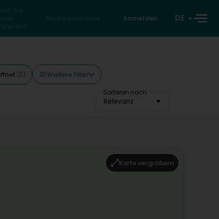
den Sie
DE
eine
Rückwärtssuche
Anmelden
atperson
Weitere Filter
ffnet
(5)
Sortieren nach
Relevanz
Karte vergrößern