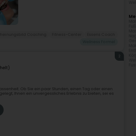
Wel
Meh
Man
Fuß
Ma
cheinungsbild Coaching
Fitness-Center
Essens Coach
Nag
Ges
Wellness Formel
Ma
Ent
Kör
2
Wel
Fus
helt)
elassenheit. Ob Sie ein paar Stunden, einen Tag oder einen
legt, Ihnen ein unvergessliches Erlebnis zu bieten, sei es