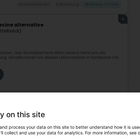
Kosmetikstudio
Enthaarung
Wellness Formel
4
cine alternative
Ettelbréck)
asser, das Grundelement allen Lebens steht uns als
g. Gezielt nutzen wir dieses Lebenselixier in Symbiose mit
y on this site
e Medizin
Nicht gesetzlich geregelte Pflege
Meditation
and process your data on this site to better understand how it is used
Wellness Formel
ll collect and use your data for analytics. For more information, see 