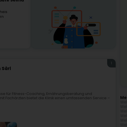
eauté Selma
heis
rn
1
 Sàrl
esse für Fitness-Coaching, Ernährungsberatung und
Me
t Fachärzten bietet die Klinik einen umfassenden Service –
Wel
Wel
Wel
Wel
Wel
Wel