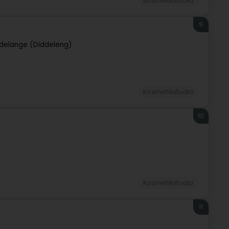
Kosmetikstudio
9
delange (Diddeleng)
Kosmetikstudio
10
Kosmetikstudio
11