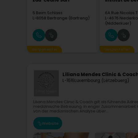
Eau' Ceane Sàrl
Institut de b
5 Beim Schlass
6A Rue Nicolas T
L-8058
Bertrange (Bartreng)
L-4676
Niederko
(Nidderkuer)
Gesponserter
Gesponserter
Liliana Mendes Clinic & Coach
L-1616
Luxembourg (Lëtzebuerg)
Liliana Mendes Clinic & Coach gilt als führende Adr
medizinische Betreuung. In enger Zusammenarbeit mi
von der medizinischen Analyse über...
Website