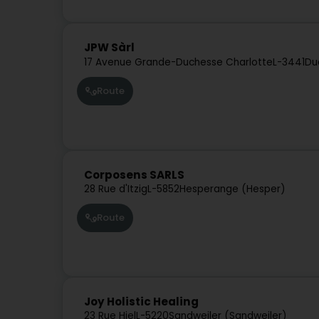
JPW Sàrl
17 Avenue Grande-Duchesse Charlotte
L-3441
Du
Route
Corposens SARLS
28 Rue d'Itzig
L-5852
Hesperange (Hesper)
Route
Joy Holistic Healing
23 Rue Hiel
L-5220
Sandweiler (Sandweiler)