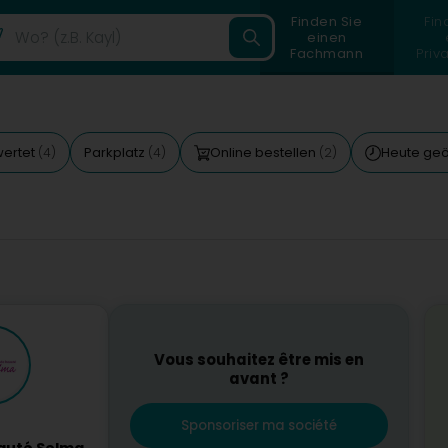
Finden Sie
Fin
einen
Fachmann
Priv
wertet
Parkplatz
Online bestellen
Heute geö
(4)
(4)
(2)
Vous souhaitez être mis en
avant ?
Sponsoriser ma société