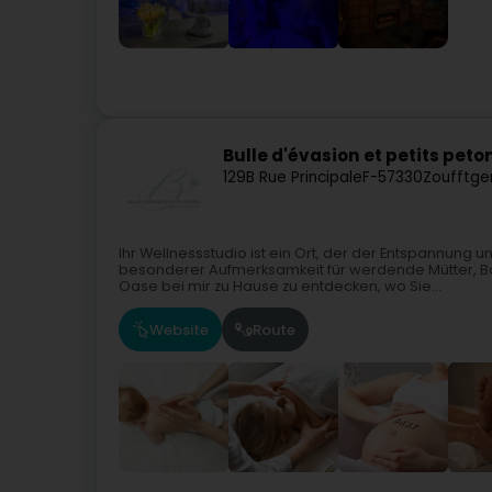
Bulle d'évasion et petits peto
129B Rue Principale
F-57330
Zoufftge
Ihr Wellnessstudio ist ein Ort, der der Entspannung
besonderer Aufmerksamkeit für werdende Mütter, Baby
Oase bei mir zu Hause zu entdecken, wo Sie...
Website
Route