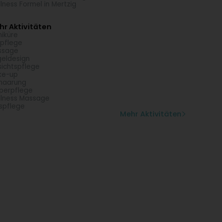
lness Formel in Mertzig
r Aktivitäten
iküre
pflege
ssage
eldesign
ichtspflege
ke-up
haarung
perpflege
lness Massage
spflege
Mehr Aktivitäten