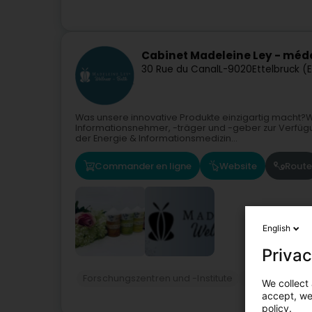
Cabinet Madeleine Ley - méde
30 Rue du Canal
L-9020
Ettelbruck (
Was unsere innovative Produkte einzigartig macht?W
Informationsnehmer, -träger und -geber zur Verfügun
der Energie & Informationsmedizin...
Commander en ligne
Website
Route
English
Privac
Forschungszentren und -Institute
Personalisiert
We collect 
accept, we'
policy.