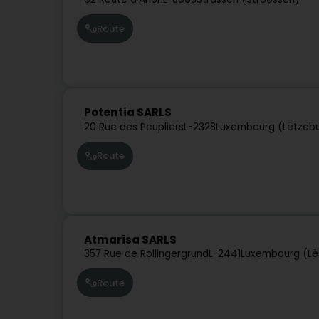
Route
Potentia SARLS
20 Rue des Peupliers
L-2328
Luxembourg (Lëtzeb
Route
Atmarisa SARLS
357 Rue de Rollingergrund
L-2441
Luxembourg (Lë
Route