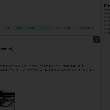
Mé
Gen
Gen
Gen
Gen
Gen
ciairen
Generell Komptabilitéit
Comptabel
Fiskalitéit
Gen
Gen
2
roossen)
abléiert, ass Äre vertrauenswürdege Partner fir all Är
tiounen. Mat enger bewäerter Expertise begleede mir Iech bei