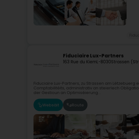
Fidu
Fiduciaire Lux-Partners
163 Rue du Kiem
L-8030
Strassen (St
Fiduciaire Lux-Partners, zu Strassen am Lëtzebuerg et
Comptabilitéits, administrativ an steierlech Obliga
der Gestioun an Optimiséierung...
Websäit
Route