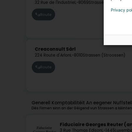
32 Rue de l'Industrie
L-8069
Strassen (Stroossen)
Privacy po
Route
Creaconsult Sàrl
224 Route d'Arlon
L-8010
Strassen (Stroossen)
Route
Generell Komptabilitéit An eegener Nuffste
Dës Firmen sinn an der Géigend vun Strassen a kéinten 
Fiduciaire Georges Reuter (a
3 Rue Thomas Edison
L-1445
Luxembo