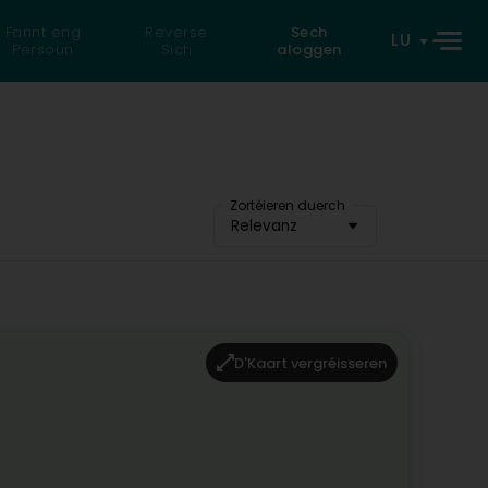
Fannt eng
Reverse
Sech
LU
Persoun
Sich
aloggen
Zortéieren duerch
Relevanz
D'Kaart vergréisseren