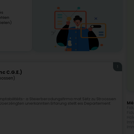
és
ehlen
ielen)
1
c C.G.E.)
roossen)
omptabilitéits- a Steierberodungsfirma mat Sëtz zu Stroossen
Méi
oerzéngten unerkannten Erfarung stellt eis Departement
Fid
Fid
Hol
Imm
Imm