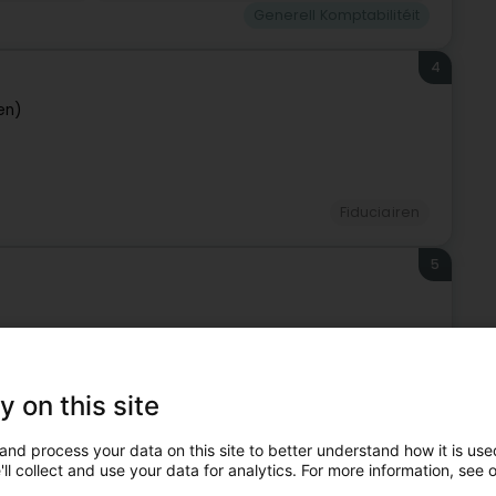
Generell Komptabilitéit
4
en)
Fiduciairen
5
y on this site
Fiduciairen
and process your data on this site to better understand how it is used
6
ll collect and use your data for analytics. For more information, see 