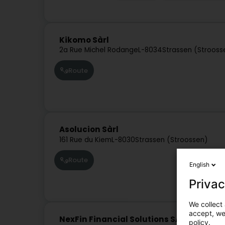
Kikomo Sàrl
2a Rue Michel Rodange
L-8034
Strassen (Strooss
Route
Asolucion Sàrl
161 Rue du Kiem
L-8030
Strassen (Stroossen)
Route
English
Privac
We collect 
accept, we'
NexFin Financial Solutions SARLS
policy.