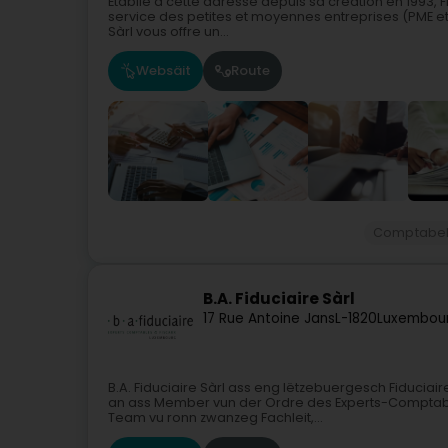
Etablie à cette adresse depuis sa création en 1993, 
service des petites et moyennes entreprises (PME et
Sàrl vous offre un...
Websäit
Route
Comptabe
B.A. Fiduciaire Sàrl
17 Rue Antoine Jans
L-1820
Luxembour
B.A. Fiduciaire Sàrl ass eng lëtzebuergesch Fiduciair
an ass Member vun der Ordre des Experts-Comptabl
Team vu ronn zwanzeg Fachleit,...