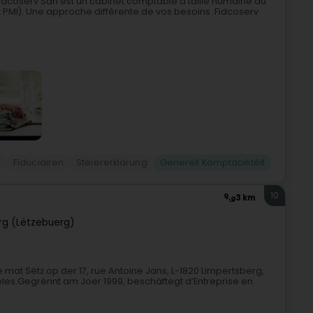
Fidcoserv Sàrl est un cabinet comptable à taille humaine au
 PMI). Une approche différente de vos besoins :Fidcoserv
l
Fiduciairen
Steiererklärung
Generell Komptabilitéit
10
3 km
g (Lëtzebuerg)
e mat Sëtz op der 17, rue Antoine Jans, L-1820 Limpertsberg,
es.Gegrënnt am Joer 1999, beschäftegt d’Entreprise en