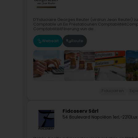
D’Fiduciaire Georges Reuter (virdrun Jean Reuter) zu 
Comptable un.Eis Prestatiounen:ComptabilitéitCompt
ComptabilitéitFéierung vun de...
Websäit
Route
Fiduciairen
Exp
Fidcoserv Sàrl
54 Boulevard Napoléon 1er
L-2210
Lu