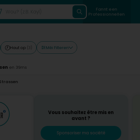
Fannt een
Professionnellen
Méi Filteren
Haut op
(3)
ssen
en 39ms
Strassen
Vous souhaitez être mis en
avant ?
Sponsoriser ma société