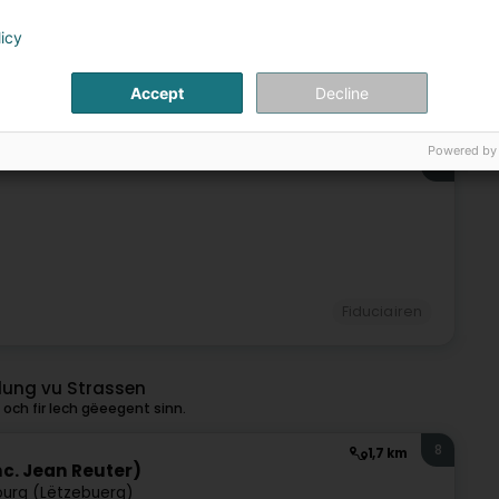
licy
Accept
Decline
Fiduciairen
Powered by
7
Fiduciairen
llung vu Strassen
och fir Iech gëeegent sinn.
8
1,7 km
nc. Jean Reuter)
urg (Lëtzebuerg)