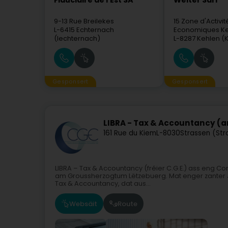
Fiduciaire de l'Est SA
Welter Sàrl
9-13 Rue Breilekes
15 Zone d'Activit
L-6415
Echternach
Economiques K
(Iechternach)
L-8287
Kehlen (K
Gesponsert
Gesponsert
LIBRA - Tax & Accountancy (an
161 Rue du Kiem
L-8030
Strassen (St
LIBRA – Tax & Accountancy (fréier C.G.E.) ass eng C
am Groussherzogtum Lëtzebuerg. Mat enger zanter J
Tax & Accountancy, dat aus...
Websäit
Route