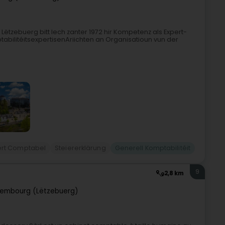
Lëtzebuerg bitt Iech zanter 1972 hir Kompetenz als Expert-
abilitéitsexpertisenAriichten an Organisatioun vun der
ert Comptabel
Steiererklärung
Generell Komptabilitéit
9
2,8 km
xembourg (Lëtzebuerg)