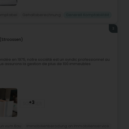
omptabel
Gehaltsberechnung
Generell Komptabilitéit
3
 (Stroossen)
dée en 1975, notre société est un syndic professionnel au
us assurons la gestion de plus de 100 immeubles
+3
un vum Bau
Immobilienberodung an Immobilienservice