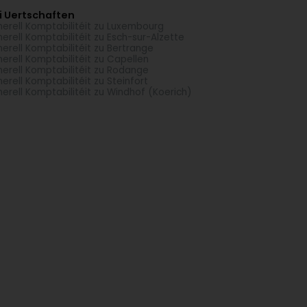
i Uertschaften
erell Komptabilitéit zu Luxembourg
erell Komptabilitéit zu Esch-sur-Alzette
erell Komptabilitéit zu Bertrange
erell Komptabilitéit zu Capellen
erell Komptabilitéit zu Rodange
erell Komptabilitéit zu Steinfort
erell Komptabilitéit zu Windhof (Koerich)