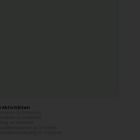
 Aktivitéiten
uciairen zu Strassen
uciairen zu Strassen
ding zu Strassen
obilienagence zu Strassen
obilienförderung zu Strassen