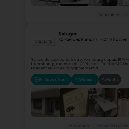
Fiduciairen
C
Soluger
30 Rue des Romains
L-8041
Strassen
Syndic de copropriété au Luxembourg depuis 1975Fon
Luxembourg, membre du GSPL et affiliée à la CLC.No
résidentiels situés principalement à...
En Devis ufroen
Websäit
Route
Immobilien
Technesch Gestio