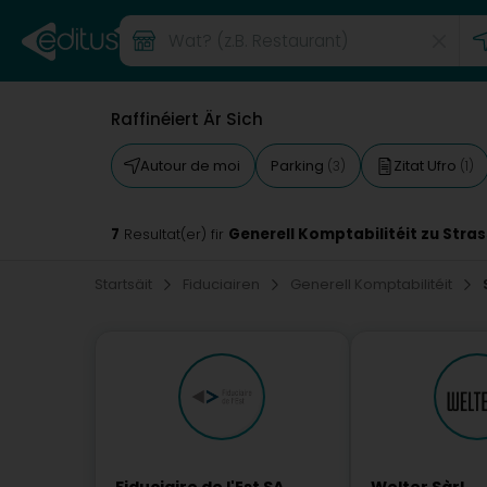
Raffinéiert Är Sich
Autour de moi
Parking
Zitat Ufro
(3)
(1)
7
Generell Komptabilitéit zu Stra
Resultat(er) fir
Startsäit
Fiduciairen
Generell Komptabilitéit