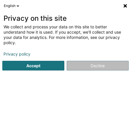
English
LU
Privacy on this site
We collect and process your data on this site to better
Raffinéiert Är Sich
understand how it is used. If you accept, we'll collect and use
your data for analytics. For more information, see our privacy
Autour de moi
Haut op
(0)
policy.
1
Schmuckcréatioun zu Rodange
Resultat(er) fir
en 40ms
Privacy policy
Startsäit
Bijouterien an Schmuckhändler
Schmuckcréatioun
Accept
Decline
1
LUA Féminin
23 Rue Joseph Philippart
L-4845
Rodange (Rodange)
Bijouterien an Schmuckhändler