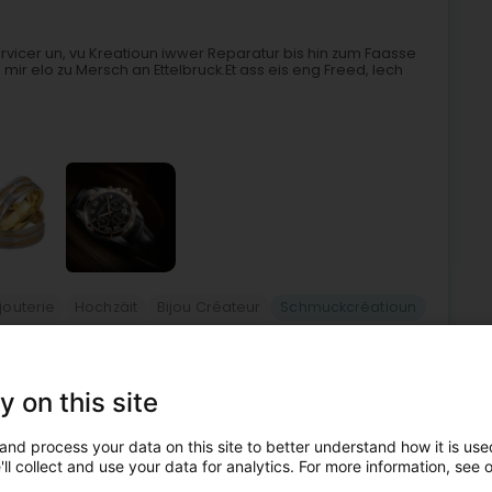
Servicer un, vu Kreatioun iwwer Reparatur bis hin zum Faasse
i mir elo zu Mersch an Ettelbruck.Et ass eis eng Freed, Iech
ijouterie
Hochzäit
Bijou Créateur
Schmuckcréatioun
6
28,2 km
y on this site
f)
and process your data on this site to better understand how it is used
ll collect and use your data for analytics. For more information, see 
, transformation et réparation. Maître bijoutier. Le choix,