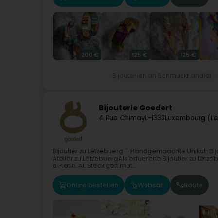
200 €
125 €
125 €
Bijouterien an Schmuckhändler
Bijouterie Goedert
4 Rue Chimay
L-1333
Luxembourg (Lë
Bijoutier zu Lëtzebuerg – Handgemaachte Unikat-Bi
Atelier zu LëtzebuergAls erfuerene Bijoutier zu Lë
a Platin. All Stéck gëtt mat...
Online bestellen
Websäit
Route