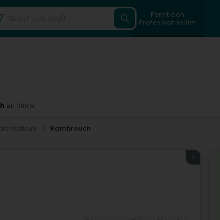
Fannt een
Professionnellen
ch
en 39ms
kcréatioun
Rambrouch
1