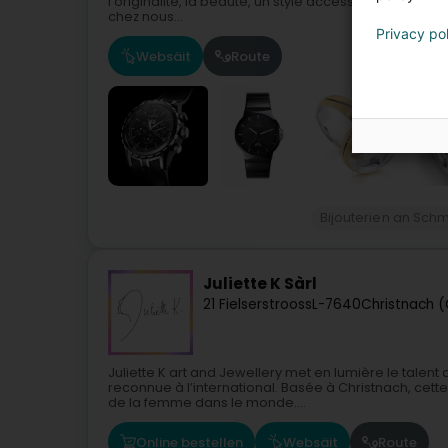
l'originalité, la beauté, un style accessible à chacun.
chez nous...
Privacy po
Websäit
Route
Bijouterien an Sch
Juliette K Sàrl
21 Fielserstrooss
L-7640
Christnach 
Juliette K art and Jewellery met en lumière le talent 
reconnue à l’international. Basée à Christnach, cette 
de la femme dans le monde....
Online bestellen
Websäit
Route