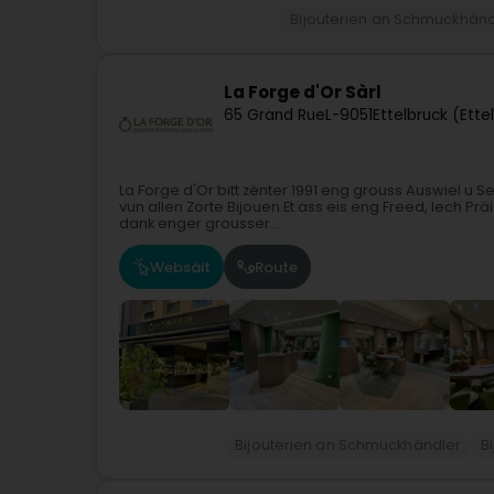
Bijouterien an Schmuckhänd
La Forge d'Or Sàrl
65 Grand Rue
L-9051
Ettelbruck (Ette
La Forge d'Or bitt zënter 1991 eng grouss Auswiel u 
vun allen Zorte Bijouen.Et ass eis eng Freed, Iech P
dank enger grousser...
Websäit
Route
Bijouterien an Schmuckhändler
B