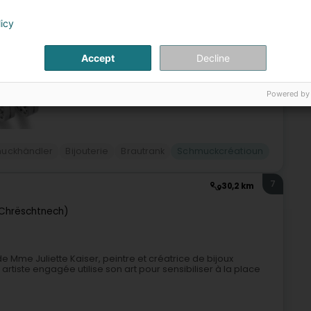
 Intemporel, inédit, original, prestigieux,… Vous trouverez
licy
Accept
Decline
Powered by
muckhändler
Bijouterie
Brautrank
Schmuckcréatioun
7
30,2 km
(Chrëschtnech)
de Mme Juliette Kaiser, peintre et créatrice de bijoux
artiste engagée utilise son art pour sensibiliser à la place