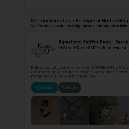
Schmuckcréatioun An eegener Nuffstellun
Dës Firmen sinn an der Géigend vun Rambrouch a kéinte
Bijouterie Kieffer Bock - Everk
51 Grand-Rue
L-8510
Redange-sur-Att
Retrouvez la bijouterie, joaillerie EVERKIE ARTS à R
des matériaux de haute qualité.Nous vous offrons la 
matériaux ou bien de modifier des...
Websäit
Route