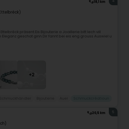
4
18,1 km
Ettelbréck)
elbréck präsent.Eis Bijouterie a Joaillerie bitt Iech vill
n Eleganz geschat ginn.Dir fannt bei eis eng grouss Auswiel u
+2
n Schmuckhändler
Bijouterie
Auer
Schmuckcréatioun
5
20,5 km
sch)