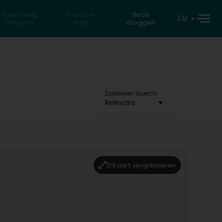
Fannt eng
Reverse
Sech
LU
Persoun
Sich
aloggen
Zortéieren duerch
Relevanz
D'Kaart vergréisseren