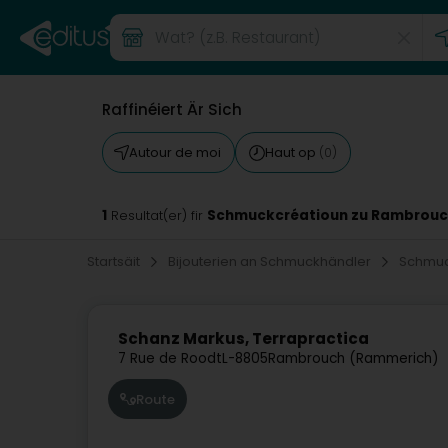
Raffinéiert Är Sich
Autour de moi
Haut op
(0)
1
Schmuckcréatioun zu Rambrou
Resultat(er) fir
Startsäit
Bijouterien an Schmuckhändler
Schmuc
Schanz Markus, Terrapractica
7 Rue de Roodt
L-8805
Rambrouch (Rammerich)
Route