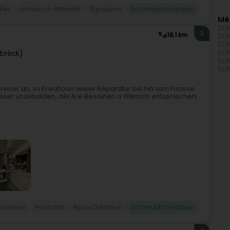
ler
Artistesch Aktivitéit
Bijouterie
Schmuckcréatioun
Mé
Sch
3
18,1 km
Sch
Sch
Sch
lbréck)
Sch
Sch
Servicer un, vu Kreatioun iwwer Reparatur bis hin zum Faasse
räisser unzebidden, déi Äre Besoinen a Wënsch entspriechen,
ijouterie
Hochzäit
Bijou Créateur
Schmuckcréatioun