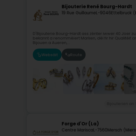
Bijouterie René Bourg-Hardt
19 Rue Guillaume
L-9046
Ettelbruck (
D'Bijouterie Bourg-Hardt ass zënter iwwer 40 Joer zu Ett
bekannt a renomméiert Marken, déi fir hir Qualitéit a
Bijouen a Aueren,...
Websäit
Route
Bijouterien a
Forge d'Or (La)
Centre Marisca
L-7560
Mersch (Mier