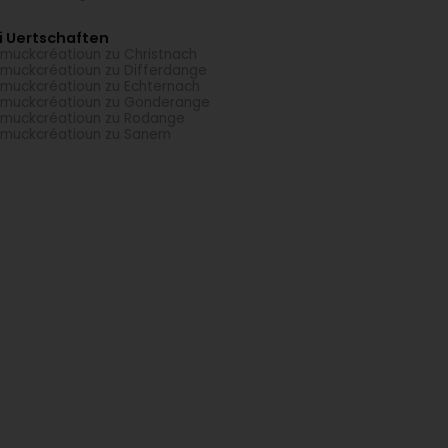
i Uertschaften
muckcréatioun zu Christnach
muckcréatioun zu Differdange
muckcréatioun zu Echternach
muckcréatioun zu Gonderange
muckcréatioun zu Rodange
muckcréatioun zu Sanem