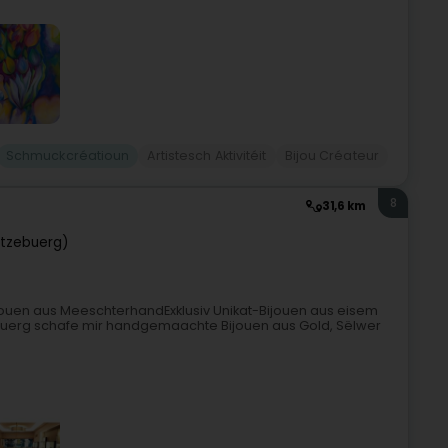
Schmuckcréatioun
Artistesch Aktivitéit
Bijou Créateur
8
31,6 km
tzebuerg)
jouen aus MeeschterhandExklusiv Unikat-Bijouen aus eisem
tzebuerg schafe mir handgemaachte Bijouen aus Gold, Sëlwer