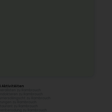
 Aktivitéiten
eralisten zu Rambrouch
ndokteren zu Rambrouch
rriersdéngscht zu Rambrouch
zungen zu Rambrouch
taurant zu Rambrouch
menberodung zu Rambrouch