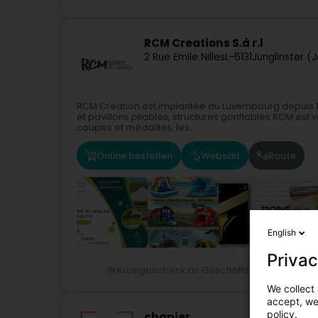
RCM Creations S.à r.l
2 Rue Emile Nilles
L-6131
Junglinster (
RCM Creation est implantée au Luxembourg depuis 197
et pavillons pliables, structures gonflables.RCM est 
coupes et médailles, les...
Online bestellen
Websäit
Route
English
Privac
Werbegeschenk an Geschäftsgeschenk
Ev
We collect 
accept, we'
policy.
chapier