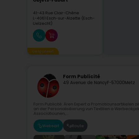
Objets-Pubart
41-43 Rue Clair-Chêne
L-4061
Esch-sur-Alzette (Esch-
Uelzecht)
Gesponsert
Form Publicité
49 Avenue de Nancy
F-57000
Metz
Form Publicité: Ären Expert a Promotiounsartikelen zën
an der Personaliséierung vun Textilien a Werbeobjekte
Associatiounen,...
Websäit
Route