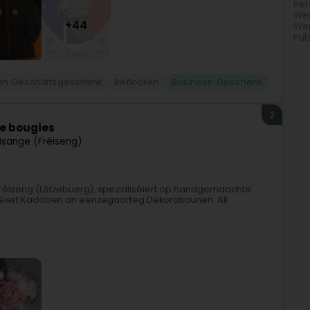
Per
Wer
+44
Wer
Pub
n Geschäftsgeschenk
Beflocken
Business-Geschenk
2
de bougies
risange (Fréiseng)
Fréiseng (Lëtzebuerg), spezialiséiert op handgemaachte
séiert Kaddoen an eenzegaarteg Dekoratiounen. All