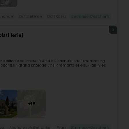
sshandel
Dafartikelen
Doft Käerz
Business-Geschenk
3
istillerie)
ne viticole se trouve à AHN à 20 minutes de Luxembourg
posons un grand choix de vins, crémants et eaux-de-vies
+18
au
Alkoholesch Getränker
Wäin
Business-Geschenk