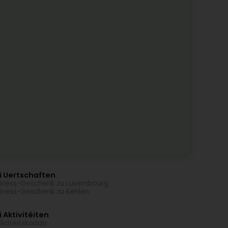
i Uertschaften
iness-Geschenk zu Luxembourg
iness-Geschenk zu Kehlen
 Aktivitéiten
licitéitskaddo