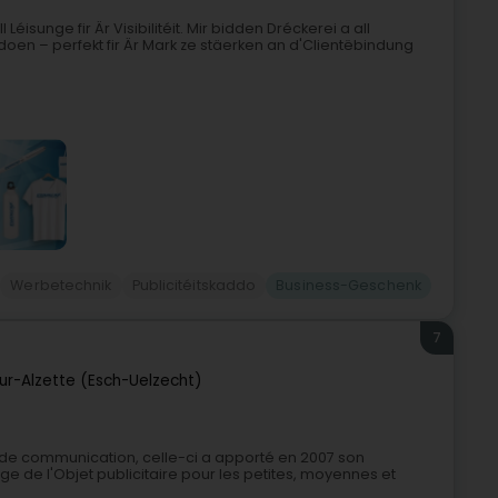
 Léisunge fir Är Visibilitéit. Mir bidden Dréckerei a all
en – perfekt fir Är Mark ze stäerken an d'Clientëbindung
Werbetechnik
Publicitéitskaddo
Business-Geschenk
7
ur-Alzette (Esch-Uelzecht)
 de communication, celle-ci a apporté en 2007 son
age de l'Objet publicitaire pour les petites, moyennes et