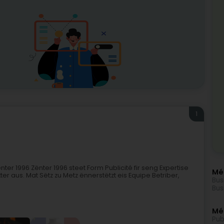
1
ter 1996 Zënter 1996 steet Form Publicité fir seng Expertise
Mé
r aus. Mat Sëtz zu Metz ënnerstëtzt eis Equipe Betriber,
Bus
Bus
Méi
Pub