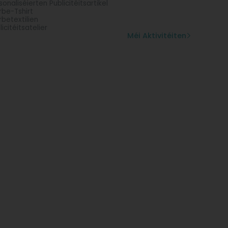
sonaliséierten Publicitéitsartikel
be-Tshirt
betextilien
licitéitsatelier
Méi Aktivitéiten