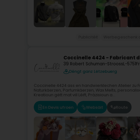
Publicitéit
Werbegeschenk a
Coccinelle 4424 - Fabricant 
39 Robert Schuman-Strooss
L-5751
F
Déngt ganz Lëtzebuerg
Coccinelle 4424 ass en handwierklechen Atelier zu 
Naturkäerzen, Parfumkäerzen, Wax Melts, personali
Kreatioun gëtt mat vill Léift, Präzisioun a...
En Devis ufroen
Websäit
Route