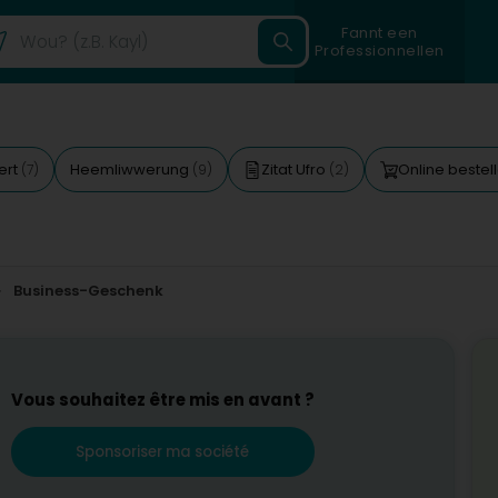
Fannt een
Professionnellen
ert
Heemliwwerung
Zitat Ufro
Online bestel
(7)
(9)
(2)
Business-Geschenk
Vous souhaitez être mis en avant ?
Sponsoriser ma société