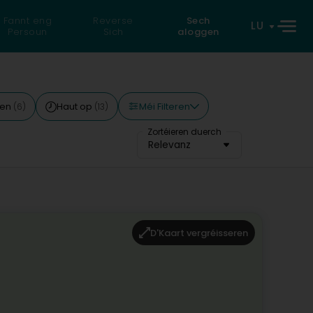
Fannt eng
Reverse
Sech
LU
Persoun
Sich
aloggen
Méi Filteren
len
Haut op
(6)
(13)
Zortéieren duerch
Relevanz
D'Kaart vergréisseren