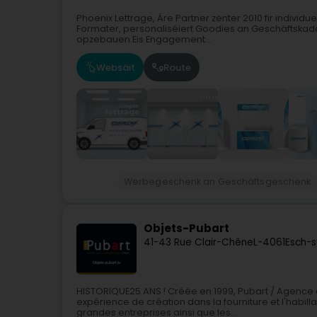
Phoenix Lettrage, Äre Partner zënter 2010 fir individuell
Formater, personaliséiert Goodies an Geschäftskaddo
opzebauen.Eis Engagement...
Websäit
Route
Werbegeschenk an Geschäftsgeschenk
Objets-Pubart
41-43 Rue Clair-Chêne
L-4061
Esch-s
HISTORIQUE25 ANS ! Créée en 1999, Pubart / Agence
expérience de création dans la fourniture et l'habill
grandes entreprises ainsi que les...