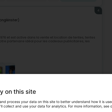
4
Jonglënster)
6 et est active dans la vente et location de tentes, tentes
votre partenaire idéal pour les cadeaux publicitaires, les
y on this site
entveranstalter
Publicitéitskaddo
Business-Geschenk
and process your data on this site to better understand how it is used
ll collect and use your data for analytics. For more information, see 
5