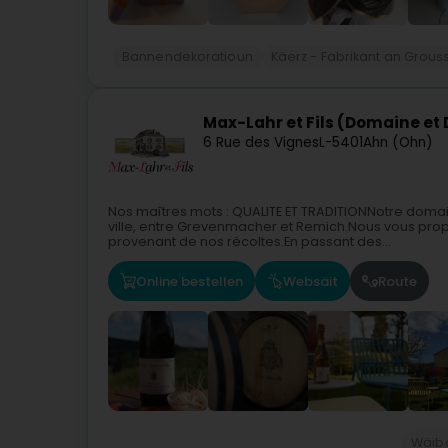
Bannendekoratioun
Käerz - Fabrikant an Grou
Max-Lahr et Fils (Domaine et D
6 Rue des Vignes
L-5401
Ahn (Ohn)
Nos maîtres mots : QUALITE ET TRADITIONNotre domai
ville, entre Grevenmacher et Remich.Nous vous pro
provenant de nos récoltes.En passant des...
Online bestellen
Websäit
Route
Wäib