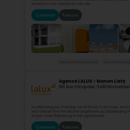
assistons nos clients en cas de...
Websäit
Route
Versécherungsprofi
Versécherun
Agence LALUX - Manon Lietz
186 Rue Principale
L-5480
Wormeldan
Vu Méindeg bis Freideg vun 9:00 bis 12:00 Auer, an
Iech bei all Äre Versécherungsfroen zu Lëtzebuerg 
enger noer Betreiung.Si bitt ugepasste...
Websäit
Route