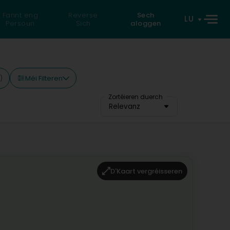
Fannt eng
Reverse
Sech
LU
Persoun
Sich
aloggen
Méi Filteren
)
Zortéieren duerch
Relevanz
D'Kaart vergréisseren