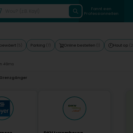
Fannt een
Professionnellen
 bewäert
Parking
Online bestellen
Haut op
(5)
(7)
(1)
(2
n 49ms
r Grenzgänger