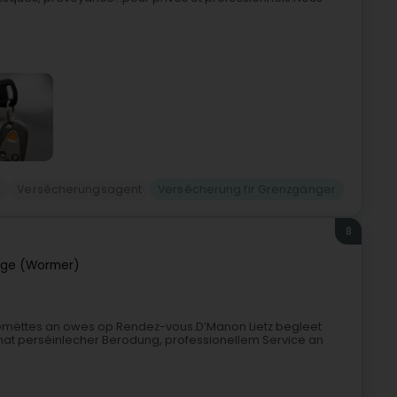
g
Versécherungsagent
Versécherung fir Grenzgänger
8
ge (Wormer)
 nomëttes an owes op Rendez-vous.D’Manon Lietz begleet
mat perséinlecher Berodung, professionellem Service an