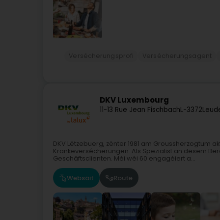
Versécherungsprofi
Versécherungsagent
DKV Luxembourg
11-13 Rue Jean Fischbach
L-3372
Leud
DKV Lëtzebuerg, zënter 1981 am Groussherzogtum akt
Krankeversécherungen. Als Spezialist an dësem Berä
Geschäftsclienten. Méi wéi 60 engagéiert a...
Websäit
Route