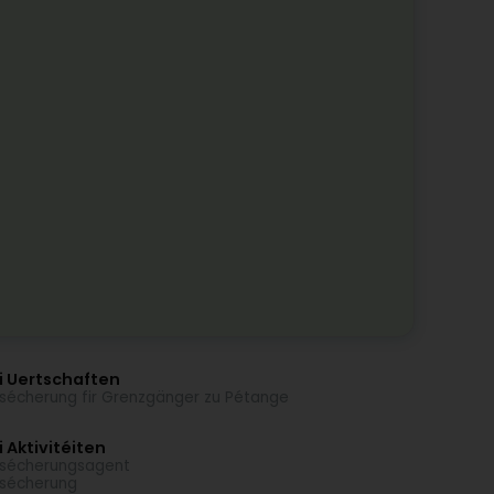
i Uertschaften
sécherung fir Grenzgänger zu Pétange
 Aktivitéiten
sécherungsagent
sécherung