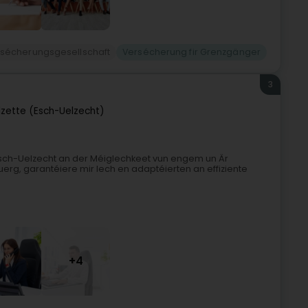
sécherungsgesellschaft
Versécherung fir Grenzgänger
3
lzette (Esch-Uelzecht)
Esch-Uelzecht an der Méiglechkeet vun engem un Är
erg, garantéiere mir Iech en adaptéierten an effiziente
+4