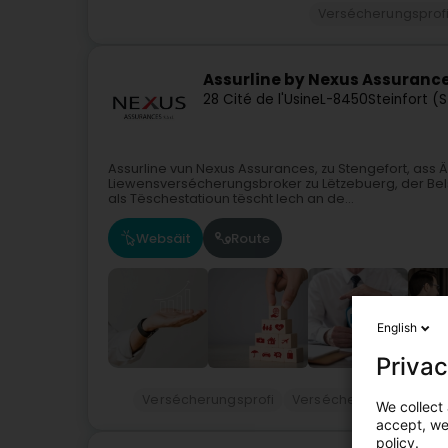
Versécherungsprof
Assurline by Nexus Assuranc
28 Cité de l'Usine
L-8450
Steinfort (
Assurline vun Nexus Assurances, zu Stengefort, ass
Liewensversécherungsbroker zu Lëtzebuerg, der Bels
als Tëschestatioun tëscht Iech an de...
Websäit
Route
English
Privac
Versécherungsprofi
Versécherungscourtier
We collect 
accept, we'
policy.