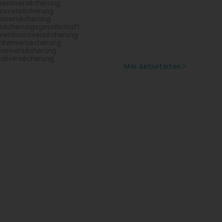
wensversécherung
osversécherung
sversécherung
sécherungsgesellschaft
ventiounsversécherung
nkenversécherung
menversécherung
allversécherung
Méi Aktivitéiten