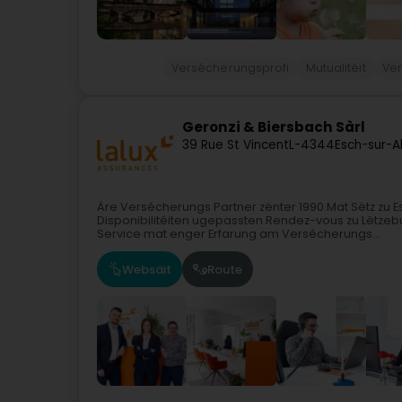
Versécherungsprofi
Mutualitéit
Ver
Geronzi & Biersbach Sàrl
39 Rue St Vincent
L-4344
Esch-sur-A
Äre Versécherungs Partner zënter 1990.Mat Sëtz zu 
Disponibilitéiten ugepassten Rendez-vous zu Lëtzebu
Service mat enger Erfarung am Versécherungs...
Websäit
Route