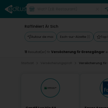
Raffinéiert Är Sich
Autour de moi
Esch-sur-Alzette
Top
(1)
11
Versécherung fir Grenzgänger
Resultat(er) fir
e
Startsäit
Versécherungsprofi
Versécherung fi