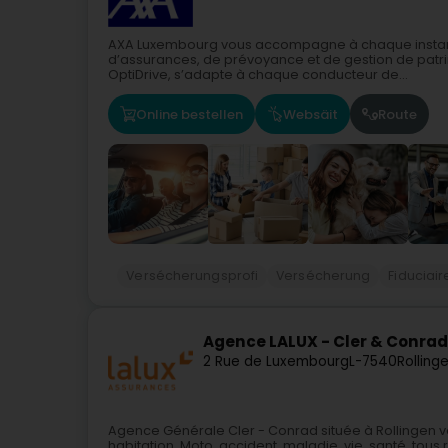
AXA Luxembourg vous accompagne à chaque instant
d’assurances, de prévoyance et de gestion de patri
OptiDrive, s’adapte à chaque conducteur de...
Online bestellen
Websäit
Route
Versécherungsprofi
Versécherung
Fiduciair
Agence LALUX - Cler & Conrad
2 Rue de Luxembourg
L-7540
Rolling
Agence Générale Cler - Conrad située à Rollingen 
habitation, Moto, accident, maladie, vie, santé, tous