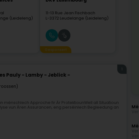
ances
DKV Luxembourg
al
11-13 Rue Jean Fischbach
nge (Leideleng)
L-3372
Leudelange (Leideleng)
Gesponsert
1
s Pauly - Lamby - Jeblick -
troossen)
 mënschlech Approche fir Är ProtektiounWell all Situatioun
Mé
alyse vun Ären Assurancen, eng perséinlech Begleedung an
Ver
Méi
Ver
Ver