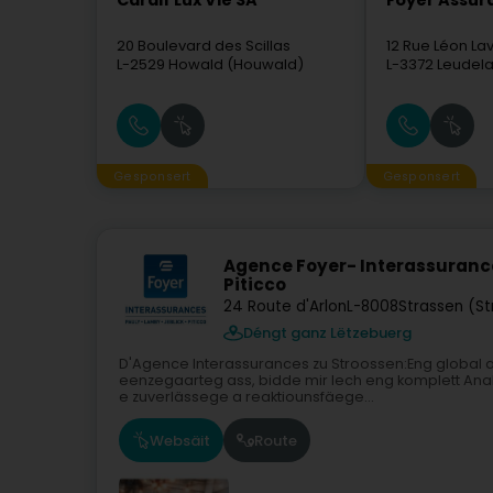
Cardif Lux Vie SA
Foyer Assur
20 Boulevard des Scillas
12 Rue Léon Lav
L-2529
Howald (Houwald)
L-3372
Leudela
Gesponsert
Gesponsert
Agence Foyer- Interassurance
Piticco
24 Route d'Arlon
L-8008
Strassen (S
Déngt ganz Lëtzebuerg
D'Agence Interassurances zu Stroossen:Eng global an
eenzegaarteg ass, bidde mir Iech eng komplett An
e zuverlässege a reaktiounsfäege...
Websäit
Route