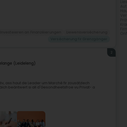
Lie
Aut
Hau
Ver
Prä
Kra
Fir
Investeieren an Finanzéierungen
Liewensversécherung
Onf
Versécherung fir Grenzgänger
2
elange (Leideleng)
iv, ass haut de Leader um Marché fir zousätzlech
ich beäntwert si all d'Gesondheetsfroe vu Privat- a