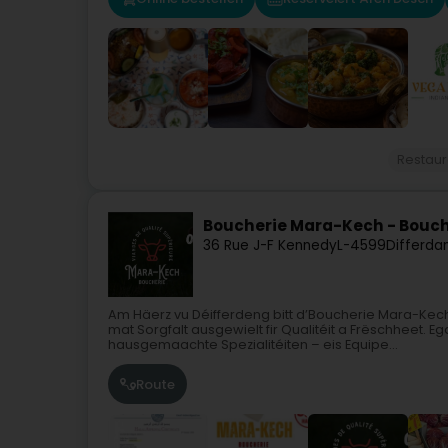
Restaur
Boucherie Mara-Kech - Bouche
36 Rue J-F Kennedy
L-4599
Differda
Am Häerz vu Déifferdeng bitt d’Boucherie Mara-Kech
mat Sorgfalt ausgewielt fir Qualitéit a Frëschheet. 
hausgemaachte Spezialitéiten – eis Equipe...
Route