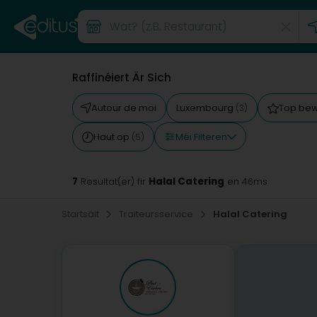
Raffinéiert Är Sich
Autour de moi
Luxembourg
Top be
(3)
Méi Filteren
Haut op
(5)
7
Halal Catering
Resultat(er) fir
en 46ms
Startsäit
Traiteursservice
Halal Catering