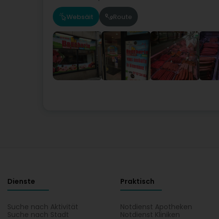
Websäit
Route
Dienste
Praktisch
Suche nach Aktivität
Notdienst Apotheken
Suche nach Stadt
Notdienst Kliniken