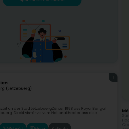
1
dien
rg (Lëtzebuerg)
szäit an der Stad LëtzebuergZënter 1998 ass Royal Bengal
Méi
buerg. Direkt vis-à-vis vum Nationaltheater ass eise
San
Hoc
Coc
Websäit
Menu
Route