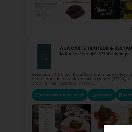
À LA CARTE TRAITEUR & RESTA
14 Rue de Verdun
F-57700
Hayange
Restaurant & Traiteur Halal Gastronomique à Hayange
écoresponsable & anti-gaspiÀ Hayange (57700), À L
produits frais, plats faits maison...
Reservéiert Ären Dësch
Websäit
Men