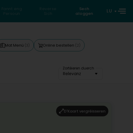
Fannt eng
Reverse
Sech
LU
Persoun
Sich
aloggen
Mat Menü
Online bestellen
(3)
(2)
Zortéieren duerch
Relevanz
D'Kaart vergréisseren