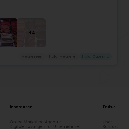
+4
Metzlereien
Halal Metzlerei
Halal Catering
Inserenten
Editus
Online Marketing Agentur
Über
Digitale Lösungen für Unternehmen
Kontakt