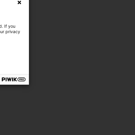
. If you
our privacy