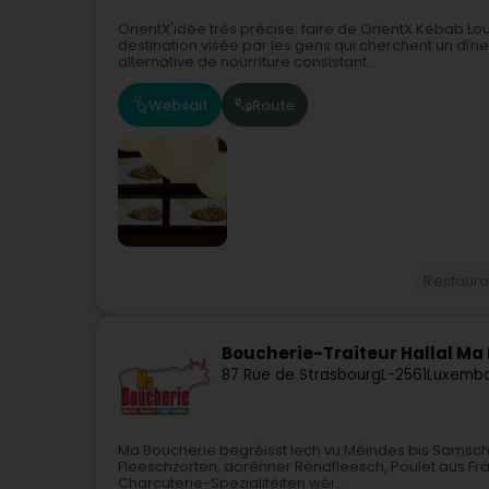
OrientX'idée très précise: faire de OrientX Kebab L
destination visée par les gens qui cherchent un dî
alternative de nourriture consistant...
Websäit
Route
Restaura
Boucherie-Traiteur Hallal Ma
87 Rue de Strasbourg
L-2561
Luxembo
Ma Boucherie begréisst Iech vu Méindes bis Samschde
Fleeschzorten, dorënner Rëndfleesch, Poulet aus Fr
Charcuterie-Spezialitéiten wéi...