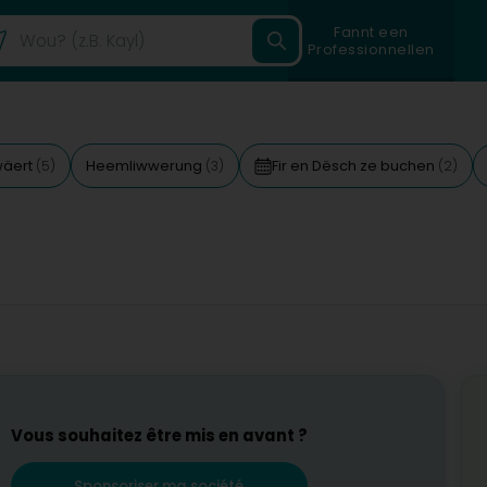
Fannt een
Professionnellen
wäert
Heemliwwerung
Fir en Dësch ze buchen
(5)
(3)
(2)
Vous souhaitez être mis en avant ?
Sponsoriser ma société