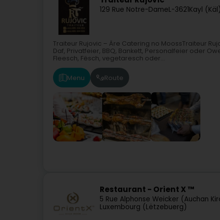
129 Rue Notre-Dame
L-3621
Kayl (Käl
Traiteur Rujovic – Äre Catering no MoossTraiteur Ruj
Daf, Privatfeier, BBQ, Bankett, Personalfeier oder 
Fleesch, Fësch, vegetaresch oder...
Menu
Route
Restaurant - Orient X ™
5 Rue Alphonse Weicker (Auchan Ki
Luxembourg (Lëtzebuerg)