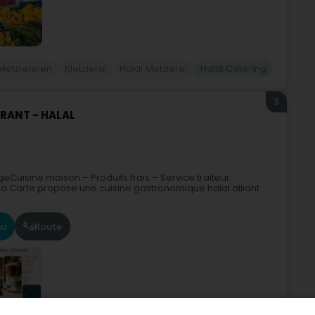
Metzlereien
Metzlerei
Halal Metzlerei
Halal Catering
3
URANT - HALAL
Cuisine maison – Produits frais – Service traiteur
a Carte propose une cuisine gastronomique halal alliant
u
Route