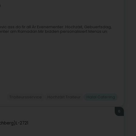
)
ovic ass do fir all Är Evenementer: Hochzäit, Gebuertsdag,
Owenter am Ramadan.Mir bidden personalisiert Menüs un:
Traiteursservice
Hochzäit Traiteur
Halal Catering
6
rchberg)
L-2721