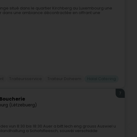
ounge situé dans le quartier Kirchberg au Luxembourg une
ner dans une ambiance décontractée en offrant une
nt
Traiteursservice
Traiteur Doheem
Halal Catering
7
 Boucherie
urg (Lëtzebuerg)
s vun 8:30 bis 18:30 Auer a bitt Iech eng grouss Auswiel u
äilandhaltung a Schofsfleesch, souwéi verschidde