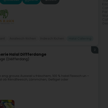
Tra
Kaa
Cat
Par
Wua
Cat
Ges
ant
Asiatesch Kichen
Indesch Kichen
Halal Catering
2
rie Halal Diffferdange
nge (Déifferdang)
 eng grouss Auswiel u frëschem, 100 % halal Fleesch un –
Egal ob Rëndfleesch, Lämmchen, Gefligel oder