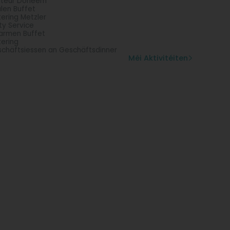
iteur Doheem
len Buffet
ering Metzler
ty Service
rmen Buffet
ering
chäftsiessen an Geschäftsdinner
Méi Aktivitéiten