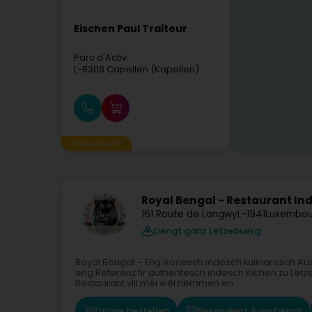
Eischen Paul Traiteur
Parc d'Activ.
L-8308
Capellen (Kapellen)
Gesponsert
Royal Bengal - Restaurant In
161 Route de Longwy
L-1941
Luxembou
Déngt ganz Lëtzebuerg
Royal Bengal – Eng ikonesch indesch kulinaresch Au
eng Referenz fir authentesch indesch Kichen zu Lëtze
Restaurant vill méi wéi nëmmen en...
Online bestellen
Reservéiert Ären Dësch