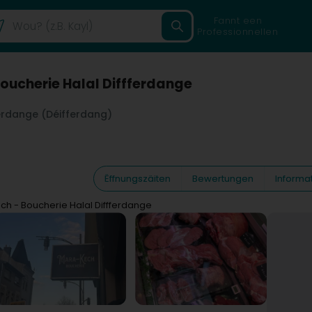
Fannt een
Professionnellen
oucherie Halal Diffferdange
erdange (Déifferdang)
Ëffnungszäiten
Bewertungen
Informa
h - Boucherie Halal Diffferdange