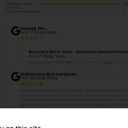
4 Stären a méi
3 Stären
2 Stären a manner
numair Din
Virun 17 Daag / Deeg
Boucherie Mara-Kech - Boucherie Halal Diffferd
Virun 17 Daag / Deeg
La boucherie Mara-Kech vous remercie pour avis À b
Muhammadjon Kenjayev
Virun 26 Daag / Deeg
(Translated by Google) Assalamu Alaikum brothers and siste
you want to have a good product, you can cut it and grind 
to everyone who makes steak from Belgian marble. (Origi
gusht market sotuvchilar xam olijanob xoxlaga gusht maxsul
kesib maydalab beradi narxi xam juda zur gusht belgey
omad
Boucherie Mara-Kech - Boucherie Halal Diffferd