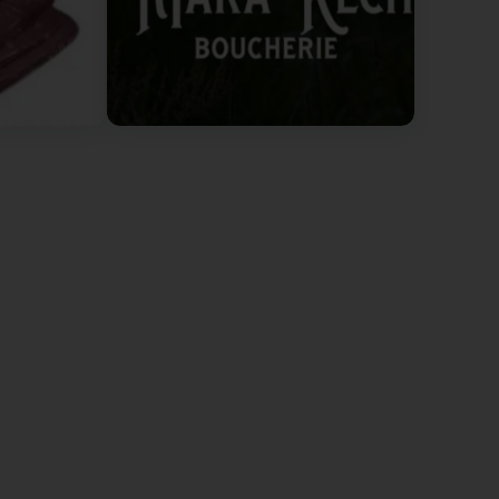
ices are really fair (Original) Super Qualitéit, super
ange
our À bientôt