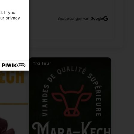
10
rcie pour votre passage À bientôt
. If you
our privacy
Bewäertungen vun
Google
ange
s À bientôt
Traiteur
ange
cie pour votre avis À bientôt