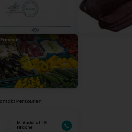
(Translated by Google) Great quality, great staff and the pr
Personal an Präisser sin wierklech korrekt
Boucherie Mara-Kech - Boucherie Halal Diffferd
Virun 2 Mount / Méint
La boucherie Mara-Kech vous remercie pour votre ret
Primeur
ontakt Persounen
M. Abdellatif El
Hrache