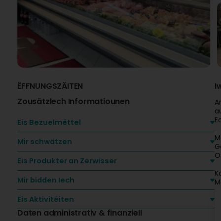
ËFFNUNGSZÄITEN
I
Zousätzlech Informatiounen
A
a
E
Eis Bezuelmëttel
M
Mir schwätzen
G
O
Eis Produkter an Zerwisser
K
Mir bidden Iech
M
Eis Aktivitéiten
Daten administrativ & finanziell