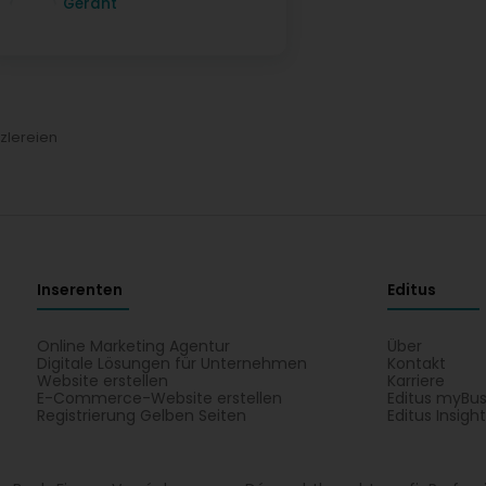
Gérant
zlereien
Inserenten
Editus
Online Marketing Agentur
Über
Digitale Lösungen für Unternehmen
Kontakt
Website erstellen
Karriere
E-Commerce-Website erstellen
Editus myBus
Registrierung Gelben Seiten
Editus Insigh