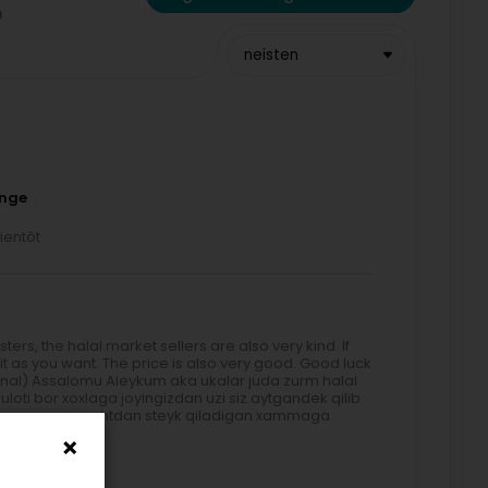
neisten
ange
ientôt
rs, the halal market sellers are also very kind. If
it as you want. The price is also very good. Good luck
nal) Assalomu Aleykum aka ukalar juda zurm halal
oti bor xoxlaga joyingizdan uzi siz aytgandek qilib
skiy marmar gushtdan steyk qiladigan xammaga
ange