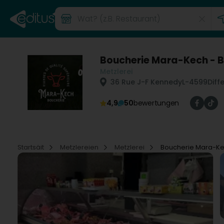
Boucherie Mara-Kech - B
Metzlerei
36 Rue J-F Kennedy
L-4599
Diff
4,9
50
bewertungen
Startsäit
Metzlereien
Metzlerei
Boucherie Mara-Kec