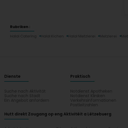
Rubriken :
Halal Catering
Halal Kichen
Halal Metzlerei
Metzlerei
Met
Dienste
Praktisch
Suche nach Aktivität
Notdienst Apotheken
Suche nach Stadt
Notdienst Kliniken
Ein Angebot anfordern
Verkehrsinformationen
Postleitzahlen
Hutt direkt Zougang op eng Aktivitéit a Lëtzebuerg