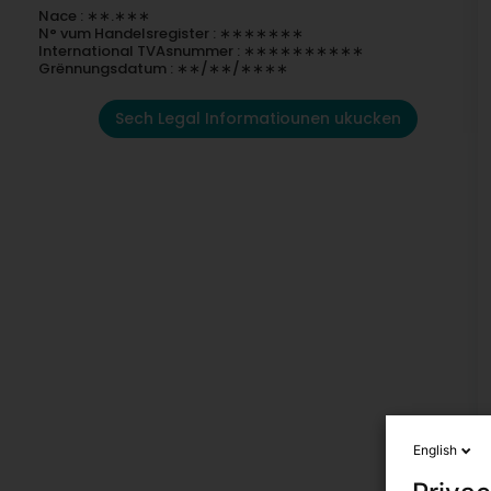
Nace : ∗∗.∗∗∗
N° vum Handelsregister : ∗∗∗∗∗∗∗
International TVAsnummer : ∗∗∗∗∗∗∗∗∗∗
Grënnungsdatum : ∗∗/∗∗/∗∗∗∗
Sech Legal Informatiounen ukucken
English