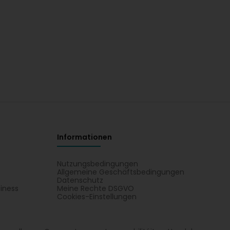
Informationen
Nutzungsbedingungen
Allgemeine Geschäftsbedingungen
Datenschutz
iness
Meine Rechte DSGVO
t
Cookies-Einstellungen