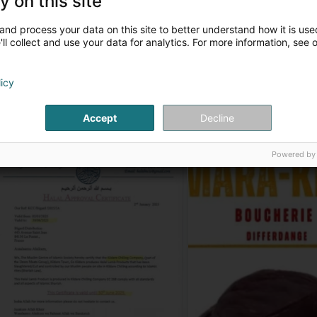
y on this site
Virun 25 Daag / Deeg
1
2
...
Toute l’équipe de la boucherie Mara-Kech vous reme
and process your data on this site to better understand how it is used
ll collect and use your data for analytics. For more information, see 
Sumara Usman
Virun 1 Mount / Méint
licy
I red
is Artikelen
Boucherie Mara-Kech - Boucherie Halal Diffferd
Accept
Decline
Virun 25 Daag / Deeg
La boucherie Mara-Kech vous remercie pour votre avi
Boucherie Halal
Charcuterie
Powered by
HIBA-ALLAH FAKOUSS
Virun 2 Mount / Méint
Boucherie Mara-Kech - Boucherie Halal Diffferd
Virun 2 Mount / Méint
Toute l’équipe de la boucherie Mara-Kech vous remer
Josiane Beauchaud
Virun 2 Mount / Méint