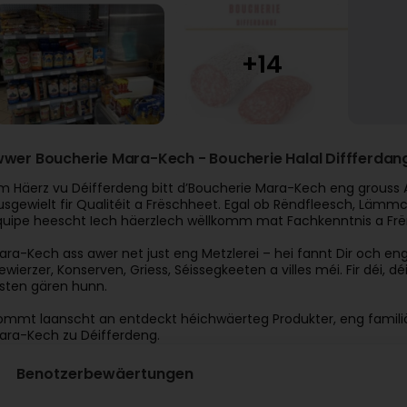
wwer Boucherie Mara-Kech - Boucherie Halal Diffferdan
m Häerz vu Déifferdeng bitt d’Boucherie Mara-Kech eng grouss A
usgewielt fir Qualitéit a Frëschheet. Egal ob Rëndfleesch, Lämm
quipe heescht Iech häerzlech wëllkomm mat Fachkenntnis a Frë
ara-Kech ass awer net just eng Metzlerei – hei fannt Dir och eng o
ewierzer, Konserven, Griess, Séissegkeeten a villes méi. Fir dé
sten gären hunn.
ommt laanscht an entdeckt héichwäerteg Produkter, eng familiä
ara-Kech zu Déifferdeng.
Benotzerbewäertungen