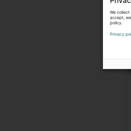
Privac
We collect 
accept, we'
policy.
Privacy po
E