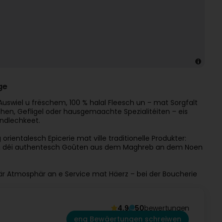
ge
uswiel u frëschem, 100 % halal Fleesch un – mat Sorgfalt
chen, Gefligel oder hausgemaachte Spezialitéiten – eis
ndlechkeet.
rientalesch Epicerie mat ville traditionelle Produkter:
i, déi déi authentesch Goûten aus dem Maghreb an dem Noen
r Atmosphär an e Service mat Häerz – bei der Boucherie
4,9
50
bewertungen
eng Bewäertungen schreiwen