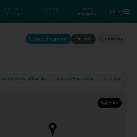
Fannt eng
Reverse
Sech
LU
Persoun
Sich
aloggen
Kuck d'Nummer
E-Mail
Itinéraire
tiounen iwwer d'Rechter
Kontakt Persounen
Artikelen
Route