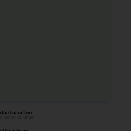
i Uertschaften
al Kichen zu Linger
 Aktivitéiten