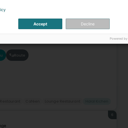
5
licy
nge (Déifferdang)
Accept
Decline
Bar: et ass e richtegt Liewensraum wou Frëndlechkeet,
Powered by
itAn engem gewidmeten Raum, entdeckt eisen 100% halal
u
Route
Restaurant
Caféen
Lounge Restaurant
Halal Kichen
6
nge