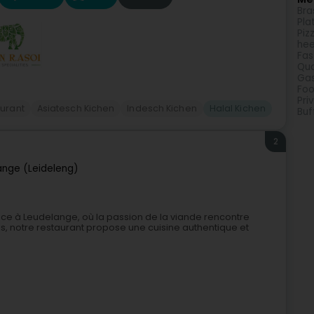
Bra
Pla
Piz
he
Fas
Qua
Gas
Foo
Pri
urant
Asiatesch Kichen
Indesch Kichen
Halal Kichen
Buf
2
ange (Leideleng)
nce à Leudelange, où la passion de la viande rencontre
s, notre restaurant propose une cuisine authentique et