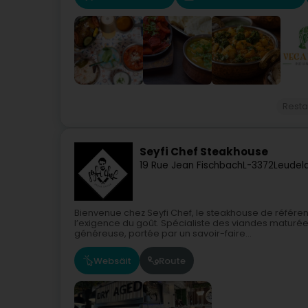
Resta
Seyfi Chef Steakhouse
19 Rue Jean Fischbach
L-3372
Leudel
Bienvenue chez Seyfi Chef, le steakhouse de référe
l’exigence du goût. Spécialiste des viandes maturée
généreuse, portée par un savoir-faire...
Websäit
Route