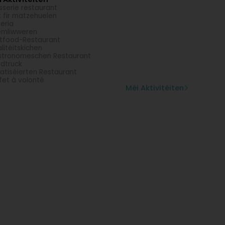
sserie restaurant
t fir matzehuelen
zeria
emliwweren
tfood-Restaurant
litéitskichen
tronomeschen Restaurant
dtruck
vatiséierten Restaurant
fet à volonté
Méi Aktivitéiten