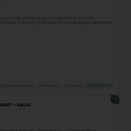
 pour les amateurs de produits frais et de petite
lectionné avec soin : pain frais de la boulangerie décliné en
eng Restauratioun
Restaurant
Snacking
Halal Kichen
7
URANT - HALAL
Cuisine maison – Produits frais – Service traiteur