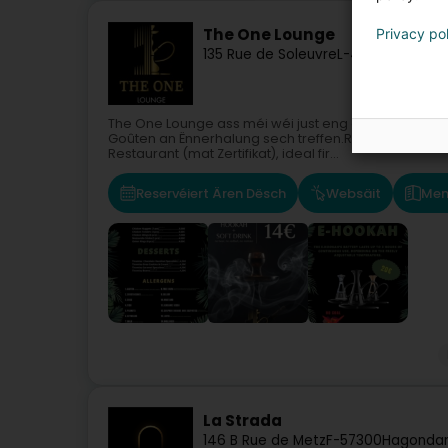
The One Lounge
Privacy po
135 Rue de Soleuvre
L-4670
Differda
The One Lounge ass méi wéi just eng einfach Shisha 
Goûten an Ënnerhalung sech treffen.Restaurant Sä
Restaurant (mat Zertifikat), ideal fir...
Reservéiert Ären Dësch
Websäit
Men
La Strada
146 B Rue de Metz
F-57300
Hagonda