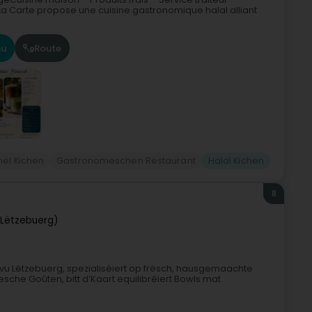
a Carte propose une cuisine gastronomique halal alliant
u
Route
nel Kichen
Gastronomeschen Restaurant
Halal Kichen
8
Lëtzebuerg)
vu Lëtzebuerg, spezialiséiert op frësch, hausgemaachte
sche Goûten, bitt d’Kaart equilibréiert Bowls mat