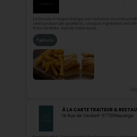
La Strada à Hagondange est l’adresse incontournable
restauration de qualité.Ici, chaque ingrédient est sé
trois variétés, viande halal issue...
Route
Kl
À LA CARTE TRAITEUR & RESTA
14 Rue de Verdun
F-57700
Hayange
Restaurant & Traiteur Halal Gastronomique à Hayange