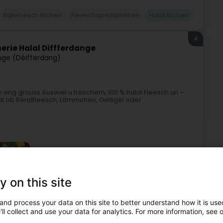
Italienesch Kichen
Fleeschspezialitéiten
Halal Kichen
4
rie Halal Diffferdange
nge (Déifferdang)
 eng grouss Auswiel u frëschem, 100 % halal Fleesch un –
Egal ob Rëndfleesch, Lämmchen, Gefligel oder
y on this site
and process your data on this site to better understand how it is used
Metzlereien
Metzlerei
Halal Metzlerei
Halal Kichen
ll collect and use your data for analytics. For more information, see 