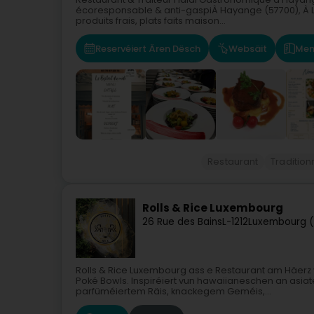
écoresponsable & anti-gaspiÀ Hayange (57700), À L
produits frais, plats faits maison...
Reservéiert Ären Dësch
Websäit
Men
Restaurant
Tradition
Rolls & Rice Luxembourg
26 Rue des Bains
L-1212
Luxembourg (
Rolls & Rice Luxembourg ass e Restaurant am Häerz 
Poké Bowls. Inspiréiert vun hawaiianeschen an asiate
parfüméiertem Räis, knackegem Geméis,...