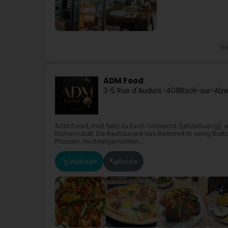
Re
ADM Food
3-5 Rue d'Audun
L-4018
Esch-sur-Alz
ADM Food, mat Sëtz zu Esch-Uelzecht (Lëtzebuerg), 
Kichen ubitt. De Restaurant ass bekannt fir seng Ba
Pizzaen, Nuddelgeriichter,...
Websäit
Route