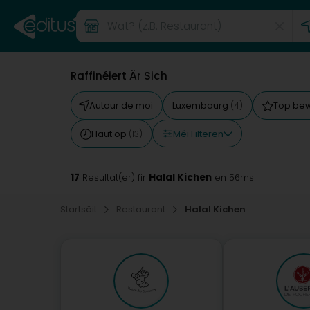
Raffinéiert Är Sich
Autour de moi
Luxembourg
Top be
(4)
Méi Filteren
Haut op
(13)
17
Halal Kichen
Resultat(er) fir
en 56ms
Startsäit
Restaurant
Halal Kichen