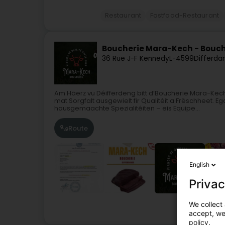
Restaurant
Fastfood-Restaurant
Boucherie Mara-Kech - Bouche
36 Rue J-F Kennedy
L-4599
Differda
Am Häerz vu Déifferdeng bitt d’Boucherie Mara-Kech
mat Sorgfalt ausgewielt fir Qualitéit a Frëschheet. 
hausgemaachte Spezialitéiten – eis Equipe...
Route
English
Privac
We collect 
accept, we'
policy.