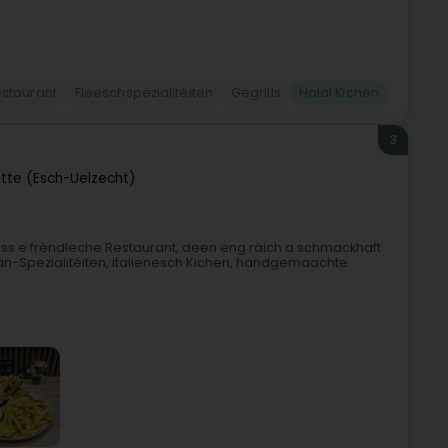
staurant
Fleeschspezialitéiten
Gegrills
Halal Kichen
3
ette (Esch-Uelzecht)
ass e frëndleche Restaurant, deen eng räich a schmackhaft
lkan-Spezialitéiten, italienesch Kichen, handgemaachte