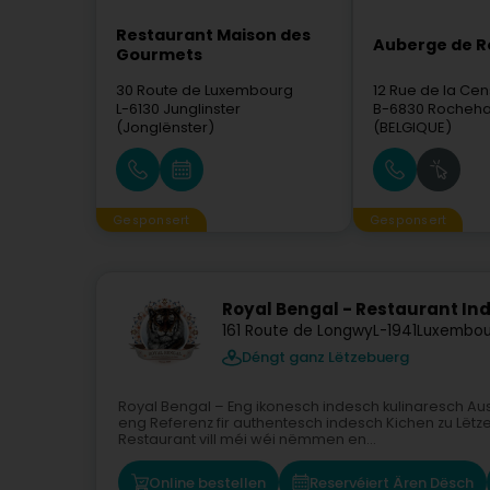
Restaurant Maison des
Auberge de 
Gourmets
30 Route de Luxembourg
12 Rue de la Ce
L-6130
Junglinster
B-6830
Rochehau
(Jonglënster)
(BELGIQUE)
Gesponsert
Gesponsert
Royal Bengal - Restaurant In
161 Route de Longwy
L-1941
Luxembou
Déngt ganz Lëtzebuerg
Royal Bengal – Eng ikonesch indesch kulinaresch Au
eng Referenz fir authentesch indesch Kichen zu Lëtze
Restaurant vill méi wéi nëmmen en...
Online bestellen
Reservéiert Ären Dësch