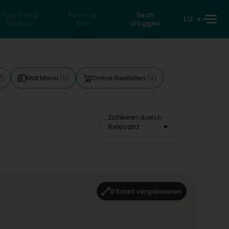
Fannt eng
Reverse
Sech
LU
Persoun
Sich
aloggen
Mat Menü
Online bestellen
7)
(5)
(4)
Zortéieren duerch
Relevanz
D'Kaart vergréisseren