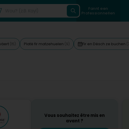
Fannt een
Professionnellen
wäert
Platë fir matzehuelen
Fir en Dësch ze buchen
(15)
(9)
(
Vous souhaitez être mis en
avant ?