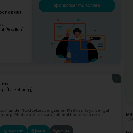
Sponsoriser ma société
Rochehaut
nse
t (Bouillon)
1
dien
rg (Lëtzebuerg)
szäit an der Stad LëtzebuergZënter 1998 ass Royal Bengal
Mé
buerg. Direkt vis-à-vis vum Nationaltheater ass eise
Hal
Websäit
Menu
Route
Méi