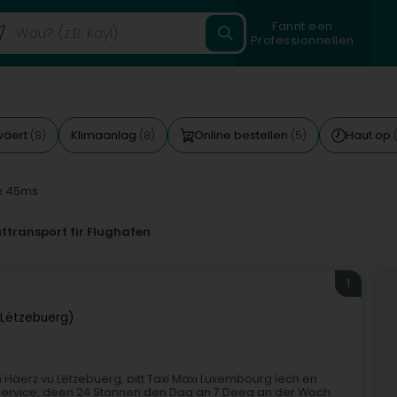
Fannt een
Professionnellen
wäert
Klimaanlag
Online bestellen
Haut op
(8)
(8)
(5)
 45ms
attransport fir Flughafen
1
Lëtzebuerg)
Häerz vu Lëtzebuerg, bitt Taxi Maxi Luxembourg Iech en
service, deen 24 Stonnen den Dag an 7 Deeg an der Woch