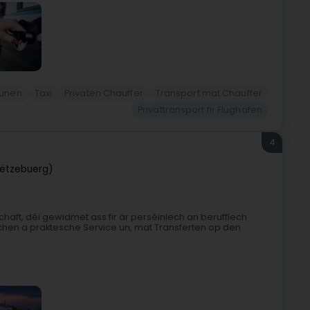
ounen
Taxi
Privaten Chauffer
Transport mat Chauffer
Privattransport fir Flughafen
4
ëtzebuerg)
chaft, déi gewidmet ass fir är perséinlech an berufflech
chen a praktesche Service un, mat Transferten op den