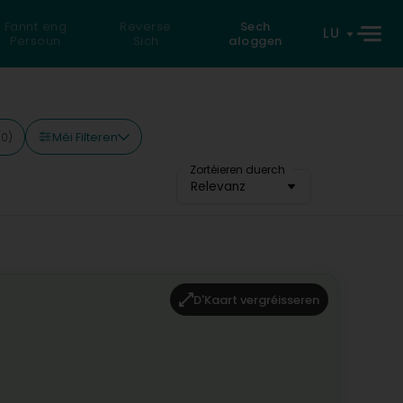
Fannt eng
Reverse
Sech
LU
Persoun
Sich
aloggen
Méi Filteren
(0)
Zortéieren duerch
Relevanz
D'Kaart vergréisseren