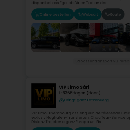
disponibel ass.Egal ob Dir en Taxi an der...
Online bestellen
Websäit
Route
Stroossentransport vu Pers
VIP Limo Sàrl
L-8366
Hagen (Hoen)
Déngt ganz Lëtzebuerg
VIP Limo Luxembourg ass eng vun de féierende Luxus
exklusiv Flughafen-Transferten, Chauffeur-Service 
Distanz Trajeten a ganz Europa un. Eis...