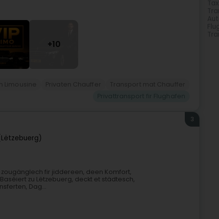
Tax
Tra
Aut
Flu
Tra
+10
n Limousine
Privaten Chauffer
Transport mat Chauffer
Privattransport fir Flughafen
3
(Lëtzebuerg)
, zougänglech fir jiddereen, deen Komfort,
aséiert zu Lëtzebuerg, deckt et städtesch,
ferten, Dag...