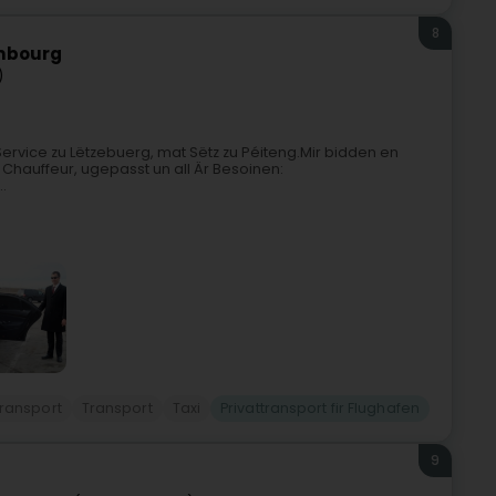
8
embourg
)
-Service zu Lëtzebuerg, mat Sëtz zu Péiteng.Mir bidden en
hauffeur, ugepasst un all Är Besoinen:
.
ransport
Transport
Taxi
Privattransport fir Flughafen
9