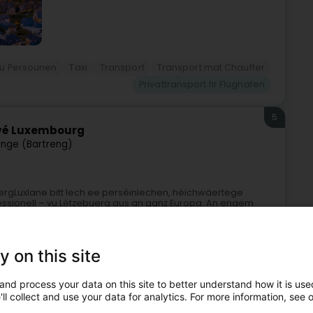
vu Persounen
Taxi
Transport
Transport mat Chauffer
Privattransport fir Flughafen
5
ivé Luxembourg
ange (Bartreng)
ergLuxlane bitt Iech ee perséinlechen, héichwäertege
fessionell – vu Lëtzebuerg aus an ganz Europa. An engem
y on this site
and process your data on this site to better understand how it is used
ll collect and use your data for analytics. For more information, see 