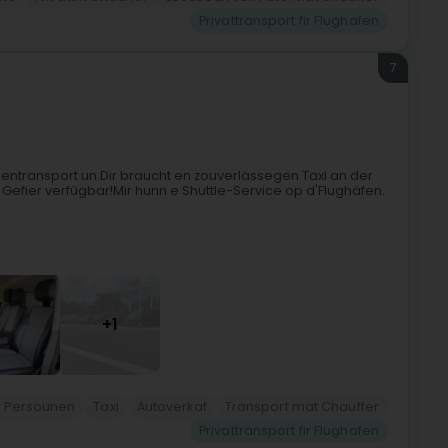
Privattransport fir Flughafen
7
unentransport un.Dir braucht en zouverlässegen Taxi an der
n Gefier verfügbar!Mir hunn e Shuttle-Service op d'Flughäfen.
+1
u Persounen
Taxi
Autoverkaf
Transport mat Chauffer
Privattransport fir Flughafen