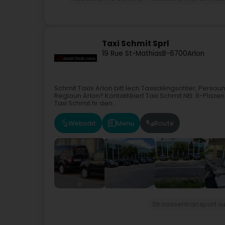
Taxi Schmit Sprl
19 Rue St-Mathias
B-6700
Arlon
Schmit Taxis Arlon bitt Iech Taxisdéngschter, Perso
Regioun Arlon? Kontaktéiert Taxi Schmit.NEI: 8-Plaze
Taxi Schmit fir den...
Websäit
Menu
Route
Stroossentransport v