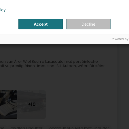
licy
Privaten Chauffer
Taxi
Privattransport fir Flughafen
Accept
Decline
6
Powered by
 (Ettelbréck)
tioun vun Ärer Wiel.Buch e Luxusauto mat perséinleche
ott vu prestigiéisen Limousine-Stil Autoen, wäert Dir séier
+10
ine
Privaten Chauffer
Locatioun vun Auto mat Chauffer