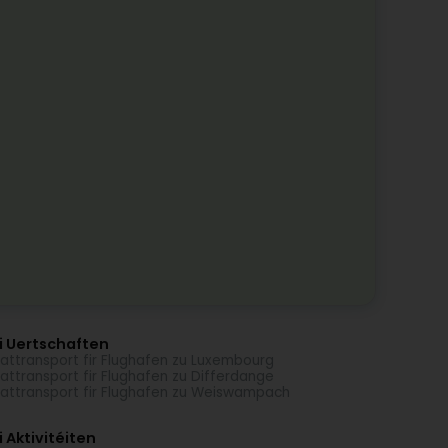
i Uertschaften
vattransport fir Flughafen zu Luxembourg
vattransport fir Flughafen zu Differdange
vattransport fir Flughafen zu Weiswampach
 Aktivitéiten