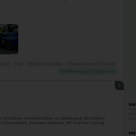
ounen
Taxi
Privaten Chauffer
Transport mat Chauffer
Privattransport fir Flughafen
2
Mé
Pri
Pri
-Chauffeur Gesellschaften zu Lëtzebuerg. Mir bidden
Pri
op Stonnebasis, Business-Reesen, VIP-Eventer a laang
Méi