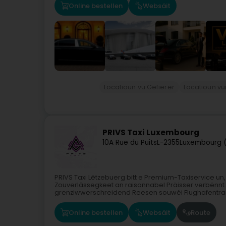
Online bestellen
Websäit
Locatioun vu Gefierer
Locatioun vu
PRIVS Taxi Luxembourg
10A Rue du Puits
L-2355
Luxembourg 
PRIVS Taxi Lëtzebuerg bitt e Premium-Taxiservice un
Zouverlässegkeet an raisonnabel Präisser verbënnt.B
grenziwwerschreidend Reesen souwéi Flughafentrans
Online bestellen
Websäit
Route