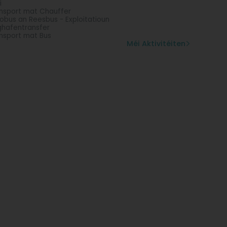
i
nsport mat Chauffer
obus an Reesbus - Exploitatioun
ghafentransfer
nsport mat Bus
Méi Aktivitéiten