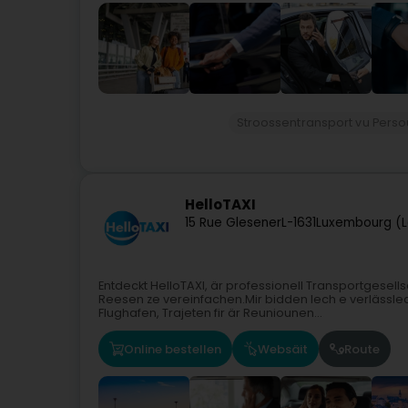
Stroossentransport vu Pers
HelloTAXI
15 Rue Glesener
L-1631
Luxembourg (L
Entdeckt HelloTAXI, är professionell Transportgesells
Reesen ze vereinfachen.Mir bidden Iech e verlässle
Flughafen, Trajeten fir är Reuniounen...
Online bestellen
Websäit
Route