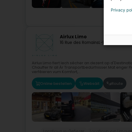
Privacy po
Airlux Limo
16 Rue des Romains
L-9071
Ettelbruck
Airlux Limo fiert Iech sécher an dezent op d'Destina
Chauffer fir all Är Transportbedürfnisser.Mat enger Fl
verféieren vum Komfort,...
Online bestellen
Websäit
Route
Locatioun vu Gefierer
Locatioun vun Limous