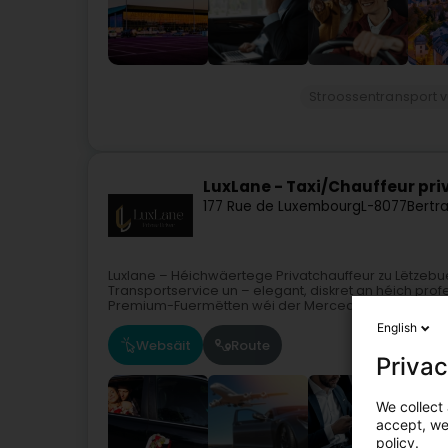
Stroossentransport 
LuxLane - Taxi/Chauffeur pr
177 Rue de Luxembourg
L-8077
Bertr
Luxlane – Héichwäertege Privatchauffeur zu Lëtzebu
Transportservice un – elegant, diskret an héich pro
Premium-Fuermëtten wéi der Mercedes...
English
Websäit
Route
Privac
We collect 
accept, we'
policy.