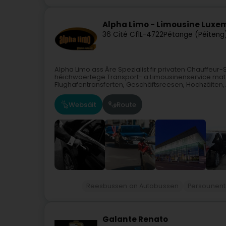
Alpha Limo - Limousine Lux
36 Cité Cfl
L-4722
Pétange (Péiteng
Alpha Limo ass Äre Spezialist fir privaten Chauffeur
héichwäertege Transport- a Limousinenservice mat C
Flughafentransferten, Geschäftsreesen, Hochzäiten,..
Websäit
Route
Reesbussen an Autobussen
Persounent
Galante Renato