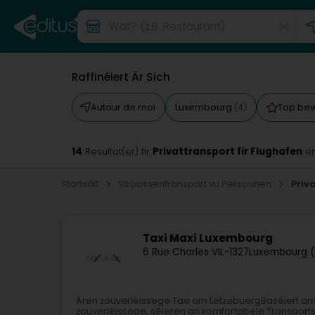
Raffinéiert Är Sich
Autour de moi
Luxembourg
Top be
(4)
14
Privattransport fir Flughafen
Resultat(er) fir
en
Startsäit
Stroossentransport vu Persounen
Priv
Taxi Maxi Luxembourg
6 Rue Charles VI
L-1327
Luxembourg (
Ären zouverléissege Taxi am LëtzebuergBaséiert am 
zouverléissege, séieren an komfortabele Transport