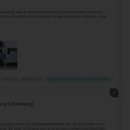
buerg, ass Är éischt Adress fir Automobilisten.Schonn
Camionverleih an de Verkaf vu gebrauchten Autoen, huet
Pneuen
Remorque
Locatioun vun Auto ouni Chauffer
9
rg (Lëtzebuerg)
buergesch Firma, déi spezialiséiert ass op d'Locatioun vu
t iwwer 45 Joer Erfarung ass si zu engem onëmgänglechen