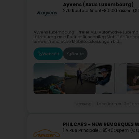
Ayvens (Axus Luxembourg)
270 Route d'Arlon
L-8010
Strassen (S
Ayvens Luxembourg – fréier ALD Automotive Luxemb
Lëtzebuerg an e Partner fir nohalteg Mobilitéit fir se
ëmweltfrëndleche Mobilitéitsléisungen bitt...
Websäit
Route
Leasing
Locatioun vu Gefiere
PHILCARS - NEW REMORQUES 
1 A Rue Principale
L-8540
Ospern (Os