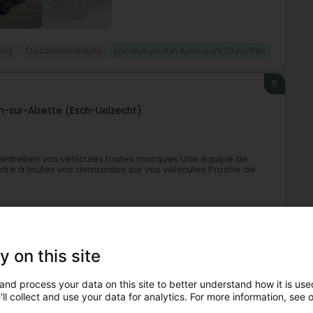
ing
Occasiounsauto
Locatioun vun Auto ouni Chauffer
5
h-sur-Alzette (Esch-Uelzecht)
et entretien vos véhicules toutes marques.Une équipe de
ondre à toutes vos demandes sur vos véhicules.Proche de
y on this site
and process your data on this site to better understand how it is used
ll collect and use your data for analytics. For more information, see 