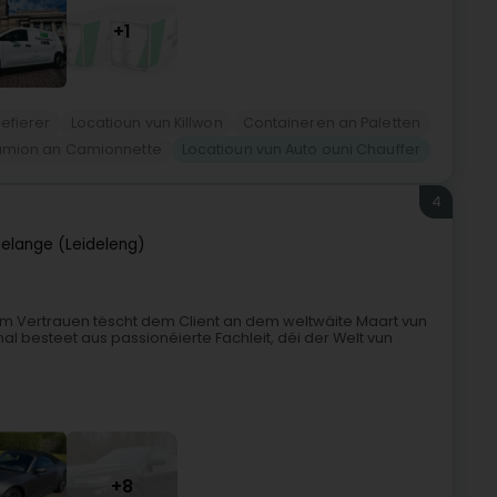
+1
efierer
Locatioun vun Killwon
Containeren an Paletten
amion an Camionnette
Locatioun vun Auto ouni Chauffer
4
elange (Leideleng)
m Vertrauen tëscht dem Client an dem weltwäite Maart vun
nal besteet aus passionéierte Fachleit, déi der Welt vun
+8