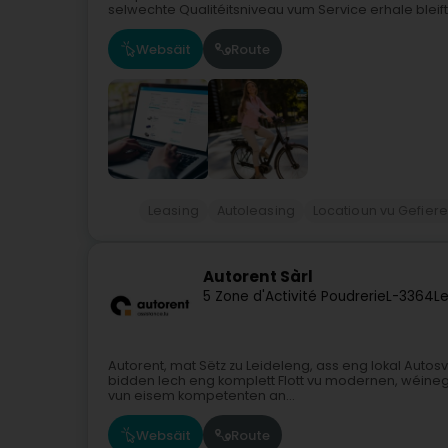
selwechte Qualitéitsniveau vum Service erhale bleift,.
Websäit
Route
Leasing
Autoleasing
Locatioun vu Gefiere
Autorent Sàrl
5 Zone d'Activité Poudrerie
L-3364
L
Autorent, mat Sëtz zu Leideleng, ass eng lokal Autos
bidden Iech eng komplett Flott vu modernen, wéine
vun eisem kompetenten an...
Websäit
Route