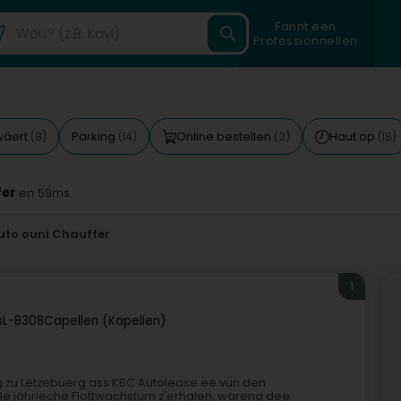
Fannt een
Professionnellen
wäert
Parking
Online bestellen
Haut op
(8)
(14)
(2)
(18)
fer
en 59ms
uto ouni Chauffer
1
s
L-8308
Capellen (Kapellen)
g zu Lëtzebuerg ass KBC Autolease ee vun den
ile jährleche Flottwachstum z'erhalen, wärend dee