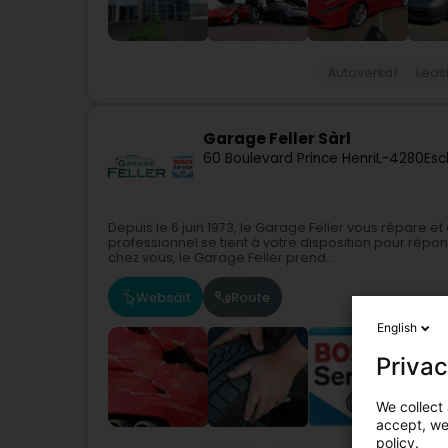
Autoverkaf
Leas
Garage Feller Sàrl
60 Boulevard Prince Henri
L-4280
Esc
Depuis le 6 juin 1973, le Garage Feller vous répare 
professionnel se tient à votre disposition pour rép
chez vous, le Garage Feller prend...
Websäit
Route
English
Privac
We collect 
accept, we'
policy.