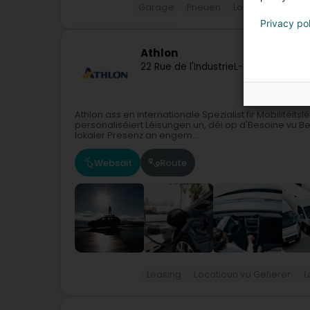
Garage
Pneuen
Locatioun vun C
Privacy po
Athlon
22 Rue de l'Industrie
L-8399
Windhof
Athlon ass en internationale Spezialist fir Mobilitéit
personaliséiert Léisungen un, déi op d'Besoine vu B
lokaler Presenz an engem...
Websäit
Route
Leasing
Locatioun vu Gefierer
L