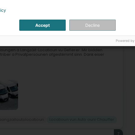
amion an Camionnette
Locatioun vun Auto ouni Chauffer
licy
6
Accept
Decline
 (Wandhaff)
Powered by
sléisungen a Langzäit-Locatioun vu Gefierer. Mir bidden
etriber a Privatpersounen ofgestëmmt sinn. Dank eiser
aangzaitautolocatioun
Locatioun vun Auto ouni Chauffer
7