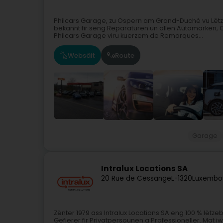
Philcars Garage, zu Ospern am Grand-Duché vu Lëtze
bekannt fir seng Reparaturen un allen Automarken, 
Philcars Garage viru kuerzem de Remorques...
Websäit
Route
Garage
Intralux Locations SA
20 Rue de Cessange
L-1320
Luxembou
Zënter 1979 ass Intralux Locations SA eng 100 % lëtze
Gefierer fir Privatpersounen a Professioneller. Ma