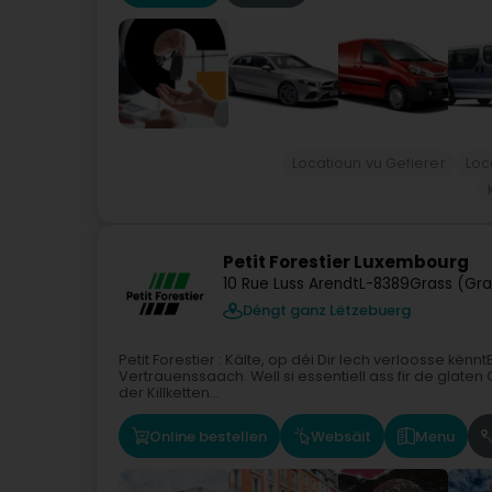
Locatioun vu Gefierer
Loc
Petit Forestier Luxembourg
10 Rue Luss Arendt
L-8389
Grass (Gra
Déngt ganz Lëtzebuerg
Petit Forestier : Kälte, op déi Dir Iech verloosse kën
Vertrauenssaach. Well si essentiell ass fir de glaten Of
der Killketten...
Online bestellen
Websäit
Menu