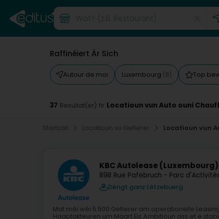
Raffinéiert Är Sich
Autour de moi
Luxembourg
Top be
(8)
37
Locatioun vun Auto ouni Chauf
Resultat(er) fir
Startsäit
Locatioun vu Gefierer
Locatioun vun A
KBC Autolease (Luxembourg)
89B Rue Pafebruch - Parc d'Activité
Déngt ganz Lëtzebuerg
Mat méi wéi 5.500 Gefierer am operationelle Leasin
Haaptakteuren um Maart.Eis Ambitioun ass et e stab