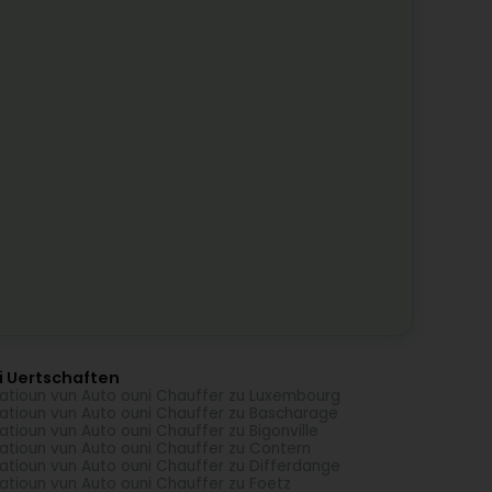
i Uertschaften
atioun vun Auto ouni Chauffer zu Luxembourg
atioun vun Auto ouni Chauffer zu Bascharage
atioun vun Auto ouni Chauffer zu Bigonville
atioun vun Auto ouni Chauffer zu Contern
atioun vun Auto ouni Chauffer zu Differdange
atioun vun Auto ouni Chauffer zu Foetz