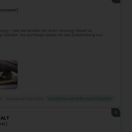
troossen)
ourg – ass de Leader um Auto-Leasing-Maart zu
ng Clienten. Als wichtege Spiller an der Entwécklung vun
r
Locatioun vun Auto
Locatioun vun Auto ouni Chauffer
8
WALT
per)