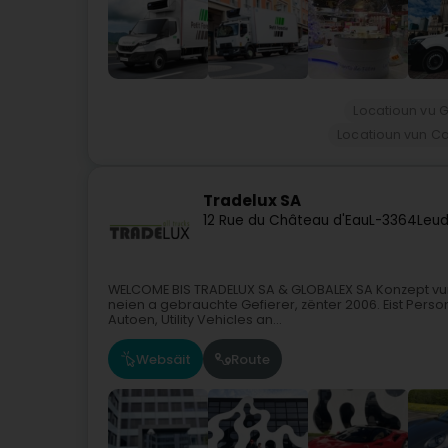
Locatioun vu G
Locatioun vun C
Tradelux SA
12 Rue du Château d'Eau
L-3364
Leud
WELCOME BIS TRADELUX SA & GLOBALEX SA Konzept vu
neien a gebrauchte Gefierer, zënter 2006. Eist Perso
Autoen, Utility Vehicles an...
Websäit
Route