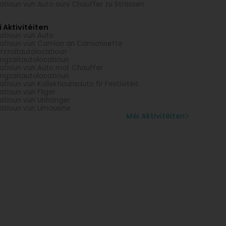
atioun vun Auto ouni Chauffer zu Strassen
 Aktivitéiten
atioun vun Auto
atioun vun Camion an Camionnette
rzzaitautolocatioun
ngzaitautolocatioun
atioun vun Auto mat Chauffer
ngzaitautolocatioun
atioun vun Kollektiounsauto fir Festivitéit
atioun vun Fliger
atioun vun Unhänger
atioun vun Limousine
Méi Aktivitéiten