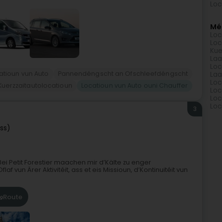
Loc
Méi
Loc
Loc
Kue
Laa
Loc
atioun vun Auto
Pannendéngscht an Ofschleefdéngscht
Laa
Loc
Kuerzzaitautolocatioun
Locatioun vun Auto ouni Chauffer
Loc
Loc
Loc
3
ss)
ntBei Petit Forestier maachen mir d’Kälte zu enger
laf vun Ärer Aktivitéit, ass et eis Missioun, d’Kontinuitéit vun
Route