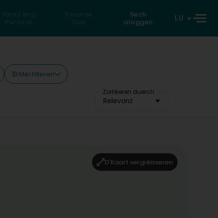
Fannt eng
Reverse
Sech
LU
Persoun
Sich
aloggen
Méi Filteren
Zortéieren duerch
Relevanz
D'Kaart vergréisseren