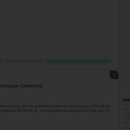
..
r
Locatioun vun Auto
Locatioun vun Auto ouni Chauffer
2
eudelange (Leideleng)
Mé
Loc
vermietung, déi de gréissten Deel vu Lëtzebuerg ofdeckt.Mir
Loc
g gefuerene Gefierer, déi reegelméisseg ënnerhale ginn a
Loc
Loc
Loc
Loc