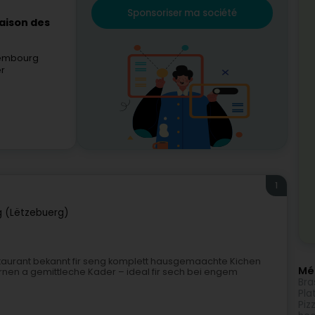
Sponsoriser ma société
aison des
xembourg
er
1
 (Lëtzebuerg)
estaurant bekannt fir seng komplett hausgemaachte Kichen
Méi
en a gemittleche Kader – ideal fir sech bei engem
Bra
Pla
Piz