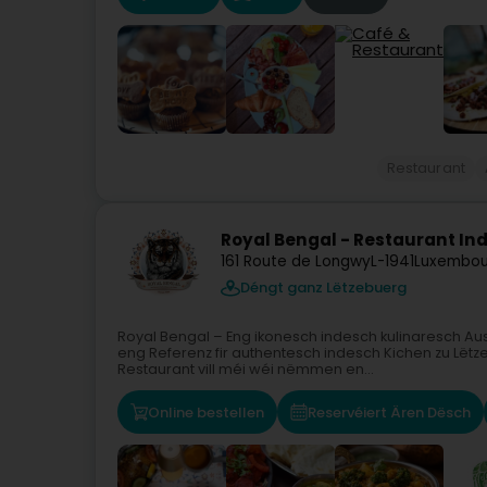
Restaurant
Royal Bengal - Restaurant In
161 Route de Longwy
L-1941
Luxembou
Déngt ganz Lëtzebuerg
Royal Bengal – Eng ikonesch indesch kulinaresch Au
eng Referenz fir authentesch indesch Kichen zu Lëtze
Restaurant vill méi wéi nëmmen en...
Online bestellen
Reservéiert Ären Dësch