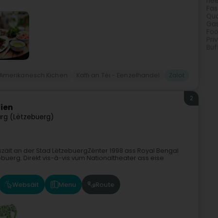
he
Fas
Qua
Gas
Foo
Pri
Buf
Amerikanesch Kichen
Kaffi an Téi - Eenzelhandel
Zalot
2
dien
rg (Lëtzebuerg)
szäit an der Stad LëtzebuergZënter 1998 ass Royal Bengal
buerg. Direkt vis-à-vis vum Nationaltheater ass eise
Websäit
Menu
Route