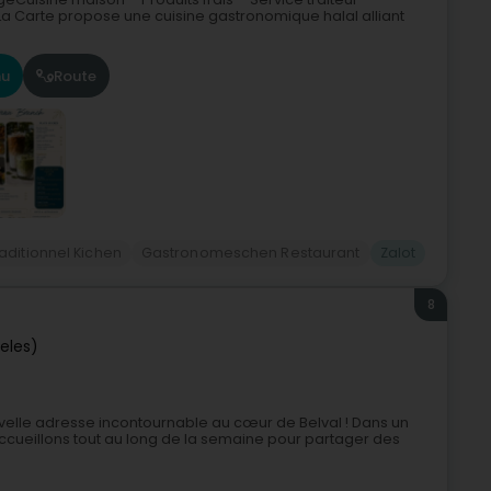
a Carte propose une cuisine gastronomique halal alliant
u
Route
aditionnel Kichen
Gastronomeschen Restaurant
Zalot
8
ieles)
elle adresse incontournable au cœur de Belval ! Dans un
accueillons tout au long de la semaine pour partager des