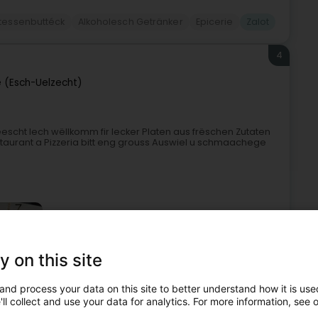
atessenbuttéck
Alkoholesch Getränker
Epicerie
Zalot
4
e (Esch-Uelzecht)
eescht Iech wëllkomm fir lecker Platen aus frëschen Zutaten
aurant a Pizzeria bitt eng grouss Auswiel u schmaachege
y on this site
and process your data on this site to better understand how it is used
Restaurant
Traditionnel Kichen
Brunch
Zalot
ll collect and use your data for analytics. For more information, see 