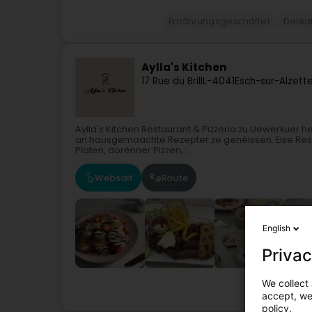
Ernährungsgeschäfter
Delik
Aylla's Kitchen
17 Rue du Brill
L-4041
Esch-sur-Alzett
Aylla's Kitchen Restaurant & Pizzeria zu Uewerkuer h
an hausgemaachte Rezepter ze genéissen. Eise Rest
Platen, dorënner Pizzen,...
Websäit
Route
English
Privac
We collect 
accept, we'
policy.