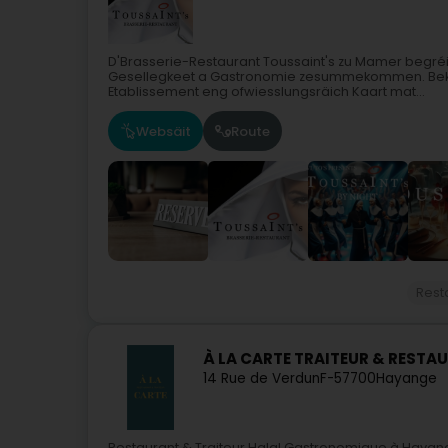
D'Brasserie-Restaurant Toussaint's zu Mamer begr
Gesellegkeet a Gastronomie zesummekommen. Bekann
Etablissement eng ofwiesslungsräich Kaart mat...
Websäit
Route
Rest
À LA CARTE TRAITEUR & RESTA
14 Rue de Verdun
F-57700
Hayange
Restaurant & Traiteur Halal Gastronomique à Hayange