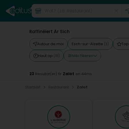
Raffinéiert Är Sich
Autour de moi
Esch-sur-Alzette
Top
(3)
Méi Filteren
Haut op
(18)
23
Zalot
Resultat(er) fir
en 44ms
Startsäit
Restaurant
Zalot