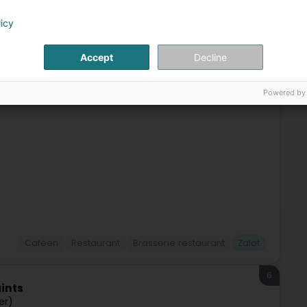
5
ra
licy
fort (Stengefort)
Accept
Decline
ar Plaz fir all déi, déi e Moment vu Gemittlechkeet a
Powered by
 Häerz vun der Gemeng Steesel läit, lued zur Entspanung
Caféen
Restaurant
Brasserie restaurant
Zalot
6
ints
er)