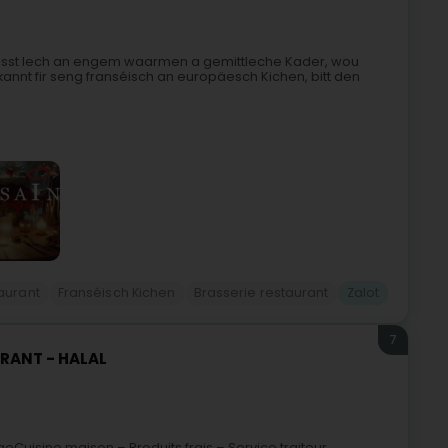
éisst Iech an engem waarmen a gemittleche Kader, wou
t fir seng franséisch an europäesch Kichen, bitt den
aurant
Franséisch Kichen
Brasserie restaurant
Zalot
7
URANT - HALAL
Cuisine maison – Produits frais – Service traiteur