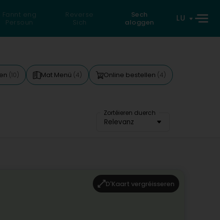
Fannt eng
Reverse
Sech
LU
Persoun
Sich
aloggen
hen
Mat Menü
Online bestellen
(10)
(4)
(4)
Zortéieren duerch
Relevanz
D'Kaart vergréisseren