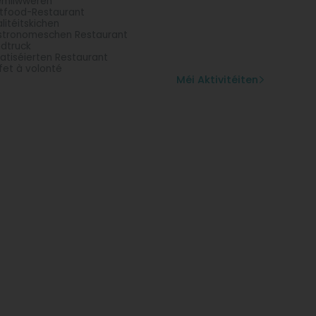
emliwweren
tfood-Restaurant
litéitskichen
tronomeschen Restaurant
dtruck
vatiséierten Restaurant
fet à volonté
Méi Aktivitéiten