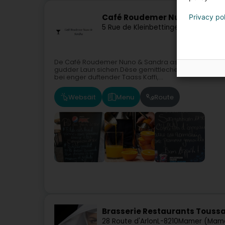
Café Roudemer Nuno & Sand
Privacy po
5 Rue de Kleinbettingen
L-8436
Stein
De Café Roudemer Nuno & Sandra ass eng onverzichtb
gudder Laun sichen.Dëse gemittleche Café, deen am
bei enger duftender Taass Kaffi,...
Websäit
Menu
Route
Brasserie Restaurants Toussa
28 Route d'Arlon
L-8210
Mamer (Mam