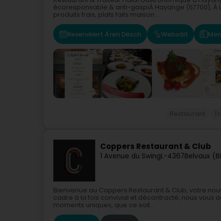
écoresponsable & anti-gaspiÀ Hayange (57700), À L
produits frais, plats faits maison...
Reservéiert Ären Dësch
Websäit
Men
Restaurant
Tr
Coppers Restaurant & Club
1 Avenue du Swing
L-4367
Belvaux (B
Bienvenue au Coppers Restaurant & Club, votre nouv
cadre à la fois convivial et décontracté, nous vous 
moments uniques, que ce soit...