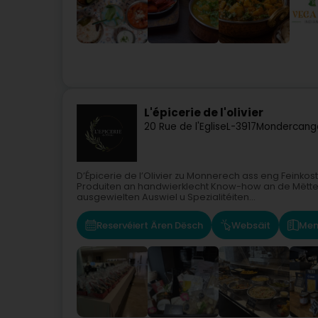
L'épicerie de l'olivier
20 Rue de l'Eglise
L-3917
Mondercang
D’Épicerie de l’Olivier zu Monnerech ass eng Feinkost
Produiten an handwierklecht Know-how an de Mëttelpu
ausgewielten Auswiel u Spezialitéiten...
Reservéiert Ären Dësch
Websäit
Men