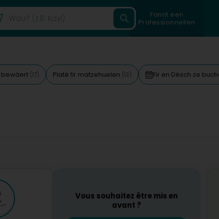
Fannt een
Professionnellen
 bewäert
Platë fir matzehuelen
Fir en Dësch ze buc
(17)
(13)
Vous souhaitez être mis en
avant ?