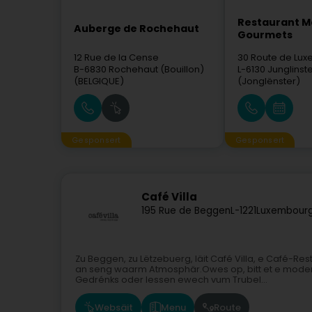
Restaurant M
Auberge de Rochehaut
Gourmets
12 Rue de la Cense
30 Route de Lu
B-6830
Rochehaut (Bouillon)
L-6130
Junglinst
(BELGIQUE)
(Jonglënster)
Gesponsert
Gesponsert
Café Villa
195 Rue de Beggen
L-1221
Luxembourg
Zu Beggen, zu Lëtzebuerg, läit Café Villa, e Café-R
an seng waarm Atmosphär.Owes op, bitt et e modern
Gedrénks oder Iessen ewech vum Trubel...
Websäit
Menu
Route