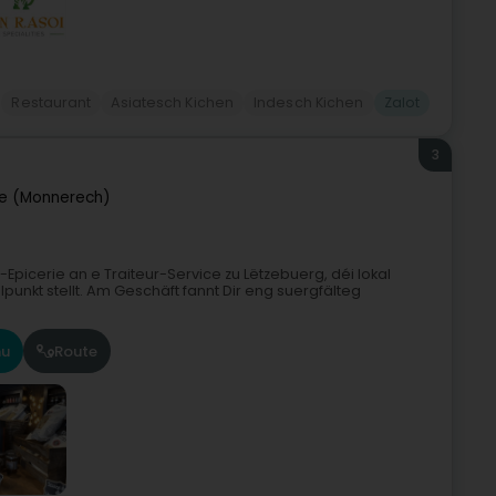
Restaurant
Asiatesch Kichen
Indesch Kichen
Zalot
3
e (Monnerech)
-Epicerie an e Traiteur-Service zu Lëtzebuerg, déi lokal
nkt stellt. Am Geschäft fannt Dir eng suergfälteg
u
Route