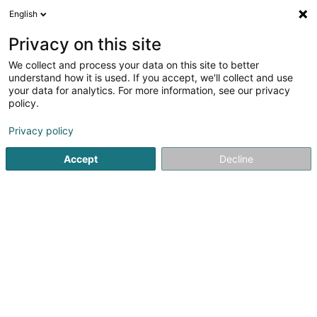
English
LU
Privacy on this site
We collect and process your data on this site to better
Raffinéiert Är Sich
understand how it is used. If you accept, we'll collect and use
your data for analytics. For more information, see our privacy
Autour de moi
Luxembourg
Top bewäert
P
(2)
(6)
policy.
11
Buffet à volonté
Resultat(er) fir
en 47ms
Privacy policy
Startsäit
Restaurant
Buffet à volonté
Accept
Decline
Auberge de Rochehaut
12 Rue de la Cense
B-6830
Rochehaut (Bouillon) (BELGIQUE)