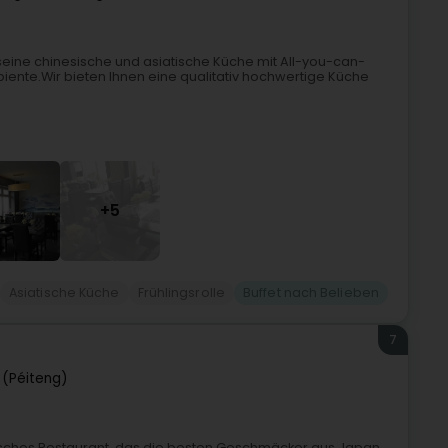
seine chinesische und asiatische Küche mit All-you-can-
ente.Wir bieten Ihnen eine qualitativ hochwertige Küche
+5
Asiatische Küche
Frühlingsrolle
Buffet nach Belieben
7
 (Péiteng)
isches Restaurant, das die besten Geschmäcker aus Japan,