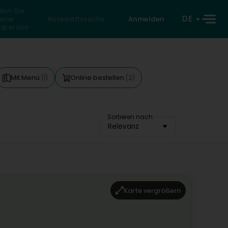
den Sie
DE
eine
Rückwärtssuche
Anmelden
atperson
Mit Menü
Online bestellen
(1)
(2)
Sortieren nach
Relevanz
Karte vergrößern