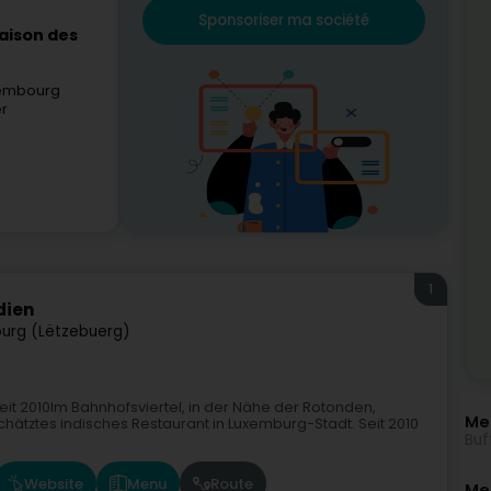
Sponsoriser ma société
aison des
xembourg
er
1
dien
urg (Lëtzebuerg)
eit 2010Im Bahnhofsviertel, in der Nähe der Rotonden,
Me
chätztes indisches Restaurant in Luxemburg-Stadt. Seit 2010
Buf
Website
Menu
Route
Meh