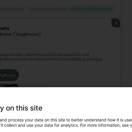
tische Küche
Chinesische Küche
Buffet nach Belieben
4
mets
linster (Jonglënster)
thailändische, vietnamesische, koreanische und
 große Auswahl an frischem Sushi.Dienstags ganztägig
..
Route
+2
y on this site
and process your data on this site to better understand how it is used
tische Küche
Koreanische Küche
Buffet nach Belieben
ll collect and use your data for analytics. For more information, see 