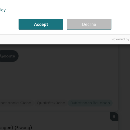
5
raz Food
licy
 (Déifferdang)
Accept
Decline
Restaurant in Differdange! Erleben Sie eine einzigartige
Powered by
nd die köstlichen Aromen Irans vereint. In unserem
Route
rnationale Küche
Qualitätsküche
Buffet nach Belieben
6
engen) (Elweng)