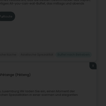
artiges All-you-can-eat-Buffet, das mittags und abends
Route
sche Küche
Asiatische Spezialität
Buffet nach Belieben
8
5
Pétange (Péiteng)
e, Luxemburg.Wir laden Sie ein, einen Moment der
ischen Spezialitäten in einer warmen und eleganten