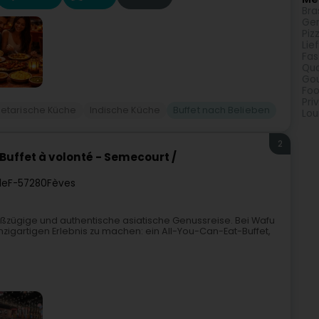
Bra
Ger
Piz
Lie
Fas
Qua
Gou
Foo
Pri
etarische Küche
Indische Küche
Buffet nach Belieben
Lou
2
Buffet à volonté - Semecourt /
le
F-57280
Fèves
oßzügige und authentische asiatische Genussreise. Bei Wafu
nzigartigen Erlebnis zu machen: ein All-You-Can-Eat-Buffet,