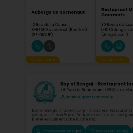
Restaurant M
Auberge de Rochehaut
Gourmets
12 Rue de la Cense
30 Route de Lu
B-6830
Rochehaut (Bouillon)
L-6130
Junglinst
(BELGIQUE)
(Jonglënster)
Gesponserter
Gesponserter
Bay of Bengal - Restaurant In
79 Rue de Bonnevoie
L-1260
Luxembo
Bedient ganz Luxemburg
Bay of Bengal in Luxemburg – Indisches Restaurant s
gelegen, ist das Bay of Bengal ein diskretes und ges
bietet es authentische Küche mit...
Commander en ligne
Tischreservierung