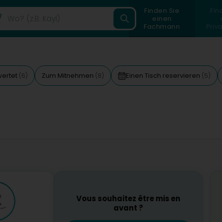
Finden Sie
Fin
einen
Fachmann
Priv
wertet
Zum Mitnehmen
Einen Tisch reservieren
(6)
(8)
(5)
Vous souhaitez être mis en
avant ?