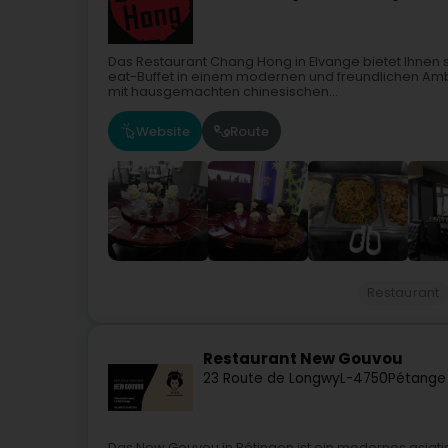
Das Restaurant Chang Hong in Elvange bietet Ihnen 
eat-Buffet in einem modernen und freundlichen Ambi
mit hausgemachten chinesischen...
Website
Route
Restaurant
Restaurant New Gouvou
23 Route de Longwy
L-4750
Pétange
Das New Gouvou in Pétingen ist ein modernes asiat