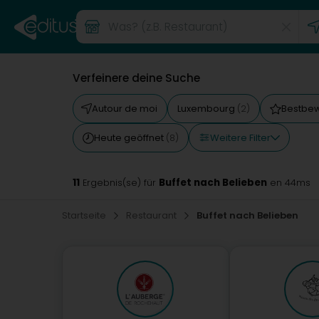
Verfeinere deine Suche
Autour de moi
Luxembourg
Bestbe
(2)
Weitere Filter
Heute geöffnet
(8)
11
Buffet nach Belieben
Ergebnis(se) für
en 44ms
Startseite
Restaurant
Buffet nach Belieben