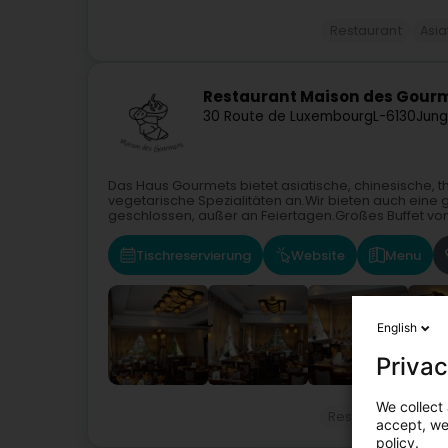
Restaurant
Asia
Restaurant Maison des Gour
30 Route de Luxembourg
L-6130
Jung
Das Haus Gourmets bietet asiatische, chinesische, 
vegetarische Spezialitäten an.Wir bieten auch eine
geschlossen, außer an Feiertagen.Großes Buffet von.
Tischreservierung
Website
Menu
English
Privac
We collect 
Restaurant
Asia
accept, we'
policy.