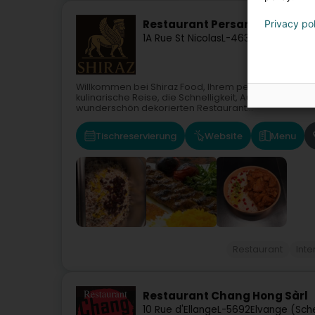
Restaurant Persan Halal - Shi
Privacy po
1A Rue St Nicolas
L-4636
Differdange
Willkommen bei Shiraz Food, Ihrem persischen Halal-
kulinarische Reise, die Schnelligkeit, Authentizität u
wunderschön dekorierten Restaurant...
Tischreservierung
Website
Menu
Restaurant
Inte
Restaurant Chang Hong Sàrl
10 Rue d'Ellange
L-5692
Elvange (Sch