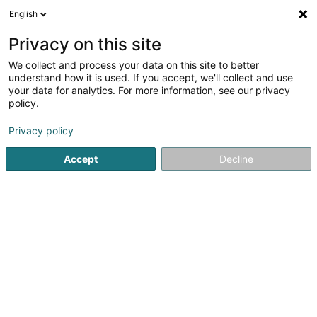
English
LU
Privacy on this site
We collect and process your data on this site to better
Raffinéiert Är Sich
understand how it is used. If you accept, we'll collect and use
your data for analytics. For more information, see our privacy
Méi Filteren
Autour de moi
Haut op
(0)
policy.
1
Päerd Wormer
Resultat(er) fir
en 41ms
Privacy policy
Startsäit
Reitsportzenteren
Päerd Wormer
Accept
Decline
1
VET Brun SARLS
17 Béigener Strooss
L-9780
Wincrange (Wëntger)
Déngt ganz Lëtzebuerg
Mélodie BRUN est une vétérinaire généraliste spécialisée
dans la médecine des équidés (chevaux, ânes). Je me
déplace à domicile pour assurer des soins de qualité à
vos chevaux, ânes mais aussi à vos petits animaux de
compagnie dans la limite de ce...