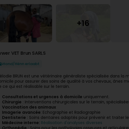
wwer VET Brun SARLS
Hond/Hënn erlaabt
élodie BRUN est une vétérinaire généraliste spécialisée dans l
omicile pour assurer des soins de qualité à vos chevaux, ânes m
 ce qui est réalisable sur le terrain.
Consultations et urgences
à
domicile
uniquement.
Chirurgie
: Interventions chirurgicales sur le terrain, spécialisé
Vaccination des animaux
Imagerie
avancée
: Echographie et Radiographie
Dentisterie
: Soins dentaires adaptés pour prévenir et traiter
Médecine interne:
Réalisation d'analyses diverses
Orthopédie
: Soins pour les pathologies osseuses et articulaire