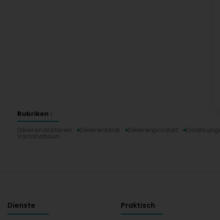
Rubriken :
Déierendokteren
Déierenklinik
Déierenprodukt
Ernährungs
Vaccinatioun
Dienste
Praktisch