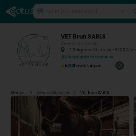
VET Brun SARLS
Déierendokteren
17 Béigener Strooss
L-9780
Winc
Déngt ganz Lëtzebuerg
5
2
bewertungen
Startsäit
Déierendokteren
VET Brun SARLS