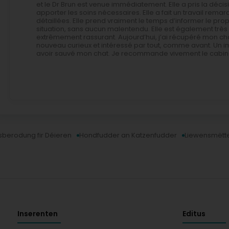
et le Dr Brun est venue immédiatement. Elle a pris la décis
apporter les soins nécessaires. Elle a fait un travail remar
détaillées. Elle prend vraiment le temps d’informer le pro
situation, sans aucun malentendu. Elle est également très
extrêmement rassurant. Aujourd’hui, j’ai récupéré mon chat e
nouveau curieux et intéressé par tout, comme avant. Un i
avoir sauvé mon chat. Je recommande vivement le cabinet
Gilles Ollig
Virun 10 Mount / Méint
berodung fir Déieren
Hondfudder an Katzenfudder
Liewensmëtte
Inserenten
Editus