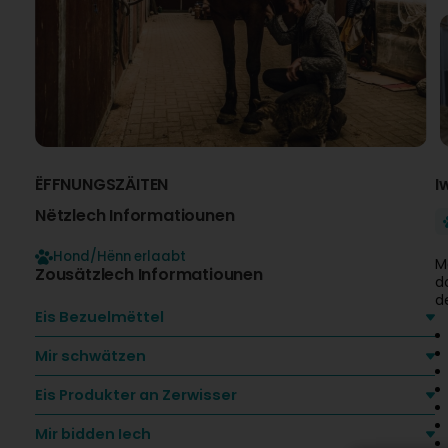
ËFFNUNGSZÄITEN
I
Nëtzlech Informatiounen
Hond/Hënn erlaabt
M
Zousätzlech Informatiounen
d
de
Eis Bezuelmëttel
Mir schwätzen
Eis Produkter an Zerwisser
Mir bidden Iech