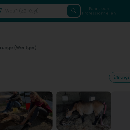
Fannt een
Professionnellen
range (Wëntger)
Ëffnungs