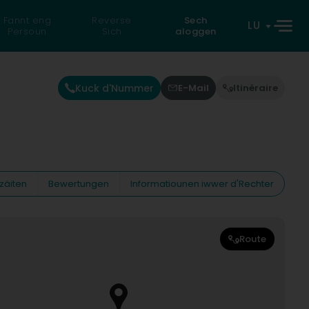
Fannt eng
Reverse
Sech
LU
Persoun
Sich
aloggen
Kuck d'Nummer
E-Mail
Itinéraire
zäiten
Bewertungen
Informatiounen iwwer d'Rechter
Route