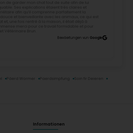
ion de garder mon chat tout de suite afin de lui
quable. Ses explications étaient très claires et
priétaire afin qu’il comprenne parfaitement la
 douce et bienveillante avec les animaux, ce qui est
t, une fois rentré à la maison, il était déjà à
mmense merci pour ce travail formidable et pour
 Vétérinaire Brun.
Bewäertungen vun
Google
l
Päerd Wormer
Paerdsimpfung
Soin fir Deieren
Informationen