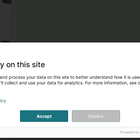
3
y on this site
and process your data on this site to better understand how it is used
ll collect and use your data for analytics. For more information, see 
licy
4
Accept
Decline
Powered by