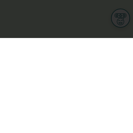
Informationen
Nutzungsbedingungen
Allgemeine Geschäftsbedingungen
Datenschutz
iness
Meine Rechte DSGVO
t
Cookies-Einstellungen
ionnellen
Garage, transport an mobilitéit
Handel
sondheet
Privatsecteur
Schéinheet, Sport a Wellness