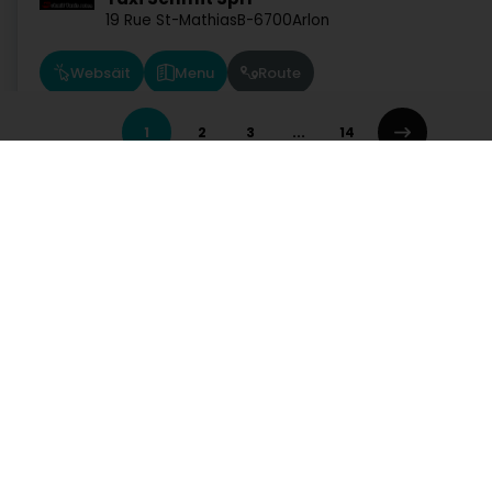
19 Rue St-Mathias
B-6700
Arlon
Websäit
Menu
Route
1
2
3
...
14
Galante Renato
99 Rue Zenon Bernard
L-4031
Esch-sur-Alzette (Esch-Uelzecht)
Websäit
Route
Dienste
Praktisch
Suche nach Aktivität
Notdienst Apotheken
Taxis & Ambulances OP Der Musel
Suche nach Stadt
Notdienst Kliniken
Ein Angebot anfordern
Verkehrsinformationen
41 Rue de la Gare
L-5540
Remich (Réimech)
Postleitzahlen
Hutt direkt Zougang op eng Aktivitéit a Lëtzebuerg
Route
Administratioun an aaner Déngschtleeschtungen a Servicer
Hotel, Restaurant, Wiertschaft
Industrie
Kommunikatioun