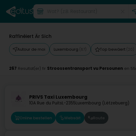
Raffinéiert Är Sich
Autour de moi
Luxembourg
Top bewäert
(67)
(20)
267
Stroossentransport vu Persounen
Resultat(er) fir
en 5
PRIVS Taxi Luxembourg
10A Rue du Puits
L-2355
Luxembourg (Lëtzebuerg)
Online bestellen
Websäit
Route