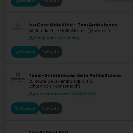
Websäit
Route
LuxCare Mobilitéit - Taxi Ambulance
3A Rue du Port
L-6685
Mertert (Mäertert)
Déngt ganz Lëtzebuerg
Websäit
Route
Taxis-Ambulances de la Petite Suisse
20 Route de Luxembourg
L-6450
Echternach (Iechternach)
Gemeinde bedient:
Echternach
Websäit
Route
Taxi Schmit Sprl