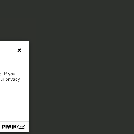
. If you
our privacy