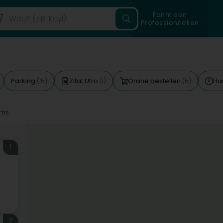
Fannt een
Professionnellen
Parking
Zitat Ufro
Online bestellen
Ha
(15)
(1)
(5)
5ms
1
2