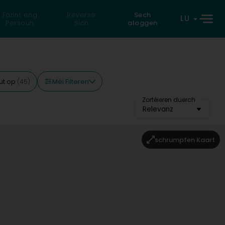
Fannt eng
Reverse
Sech
LU
Persoun
Sich
aloggen
Méi Filteren
ut op
(45)
Zortéieren duerch
Relevanz
schrumpfen Kaart