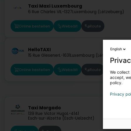
Taxi Maxi Luxembourg
6 Rue Charles VI
L-1327
Luxembourg (Lëtzebuerg)
Online bestellen
Websäit
Route
HelloTAXI
English
15 Rue Glesener
L-1631
Luxembourg (Lëtzebuerg)
Privac
Online bestellen
Websäit
Route
We collect 
accept, we'
policy.
Privacy po
Taxi Morgado
139 Rue Victor Hugo
L-4141
Esch-sur-Alzette (Esch-Uelzecht)