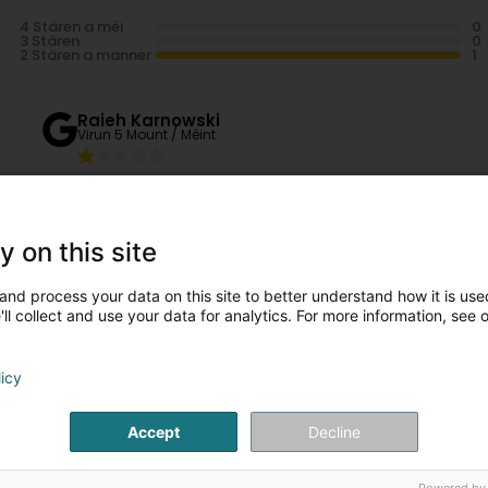
4 Stären a méi
3 Stären
2 Stären a manner
Raieh Karnowski
Virun 5 Mount / Méint
False advertising! There are no services in the north of 
doesn't think they should change their website to indicate
service. Had the gall to say that they aren't obliged to serv
website sells!
y on this site
and process your data on this site to better understand how it is used
ll collect and use your data for analytics. For more information, see 
licy
is Artikelen
Accept
Decline
TAXI LIMOUSINE SANS AUCUNE
AMBULANCES
SIGNALISATION