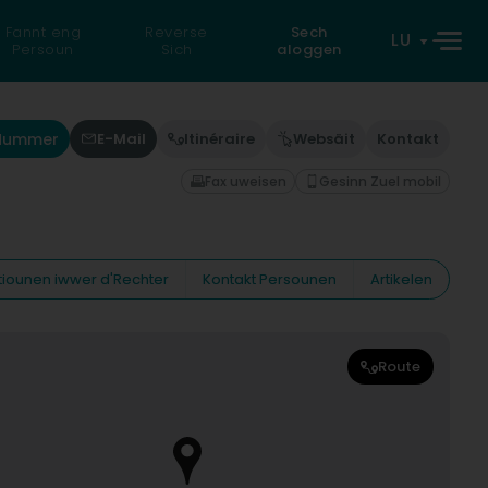
Fannt eng
Reverse
Sech
LU
Persoun
Sich
aloggen
'Nummer
E-Mail
Itinéraire
Websäit
Kontakt
Fax uweisen
Gesinn Zuel mobil
tiounen iwwer d'Rechter
Kontakt Persounen
Artikelen
Route