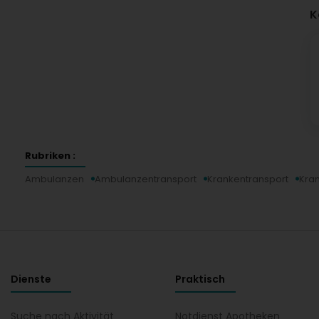
K
Rubriken :
Ambulanzen
Ambulanzentransport
Krankentransport
Kra
Dienste
Praktisch
Suche nach Aktivität
Notdienst Apotheken