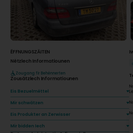
ËFFNUNGSZÄITEN
I
Nëtzlech Informatiounen
Zougang fir Behënnerten
T
Zousätzlech Informatiounen
N
Eis Bezuelmëttel
L
N
Mir schwätzen
N
Eis Produkter an Zerwisser
Mir bidden Iech