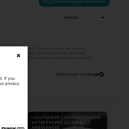
eng Bewäertungen schreiwen
neisten
Luxembourg for a year. The person on the phone
 which Services they actually provide. Refused
ice the north of the country when that is what their
Bewäertungen vun
Google
. If you
our privacy
LOCATION DE CHAUFFEURS POUR
VOTRE PROPRE VOITURE
AMBULANCES