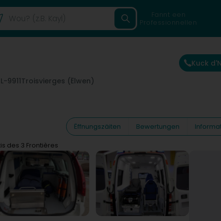
Fannt een
Professionnellen
Kuck d
n
L-9911
Troisvierges (Ëlwen)
Ëffnungszäiten
Bewertungen
Informa
is des 3 Frontières