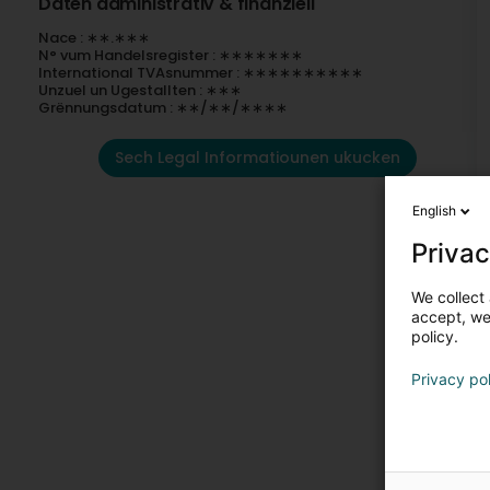
Daten administrativ & finanziell
Nace : ∗∗.∗∗∗
N° vum Handelsregister : ∗∗∗∗∗∗∗
International TVAsnummer : ∗∗∗∗∗∗∗∗∗∗
Unzuel un Ugestallten : ∗∗∗
Grënnungsdatum : ∗∗/∗∗/∗∗∗∗
Sech Legal Informatiounen ukucken
English
Privac
We collect 
accept, we'
policy.
Privacy po
E